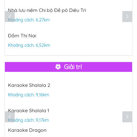
Nhà lưu niệm Chi bộ Đề pô Diêu Trì
Khoảng cách: 6,27km
Đầm Thị Nại
Khoảng cách: 6,52km
Giải trí
Karaoke Shalala 2
Khoảng cách: 9,16km
Karaoke Shalala 1
Khoảng cách: 9,17km
Karaoke Dragon