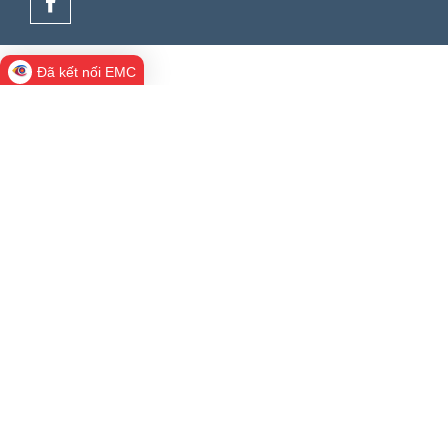
Đã kết nối EMC