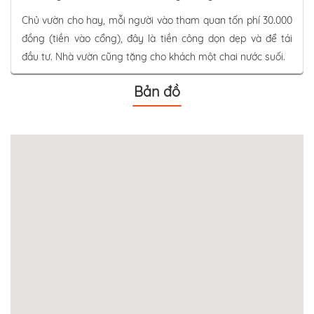
Chủ vườn cho hay, mỗi người vào tham quan tốn phí 30.000
đồng (tiền vào cổng), đây là tiền công dọn dẹp và để tái
đầu tư. Nhà vườn cũng tặng cho khách một chai nước suối.
Bản đồ