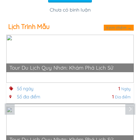
Chưa có bình luận
Lịch Trình Mẫu
Xem thêm →
Tour Du Lịch Quy Nhơn: Khám Phá Lịch Sử
Số ngày
1
Ngày
Số địa điểm
1
Địa điểm
Tour Du Lịch Quy Nhơn: Khám Phá Lịch Sử