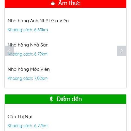
Ẩm thực
Nhà hàng Anh Nhật Gia Viên
Khoảng cách: 6,60km
Nhà hàng Nhà Sàn
Khoảng cách: 6,79km
Nhà hàng Mộc Viên
Khoảng cách: 7,02km
Điểm đến
Cầu Thị Nại
Khoảng cách: 6,27km