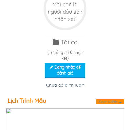
Mời bạn là
người đầu tiên
nhận xét
Tất cả
(Từ tổng số
0
nhận
xét)
Đăng nhập để
đánh giá
Chưa có bình luận
Lịch Trình Mẫu
Xem thêm →