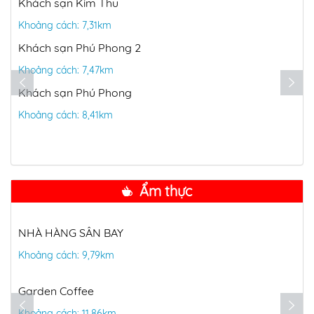
Khách sạn Kim Thu
Khoảng cách: 7,31km
Khách sạn Phú Phong 2
Khoảng cách: 7,47km
Khách sạn Phú Phong
Khoảng cách: 8,41km
Ẩm thực
NHÀ HÀNG SÂN BAY
Khoảng cách: 9,79km
Garden Coffee
Khoảng cách: 11,86km