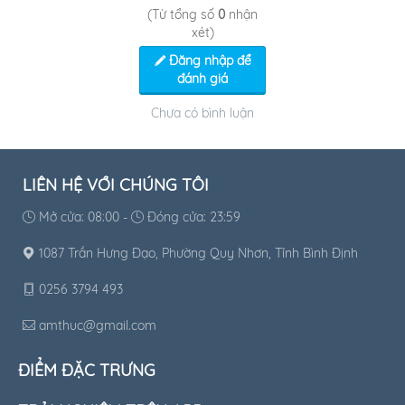
(Từ tổng số
0
nhận
xét)
Đăng nhập để
đánh giá
Chưa có bình luận
LIÊN HỆ VỚI CHÚNG TÔI
Mở cửa: 08:00 -
Đóng cửa: 23:59
1087 Trần Hưng Đạo, Phường Quy Nhơn, Tỉnh Bình Định
0256 3794 493
amthuc@gmail.com
ĐIỂM ĐẶC TRƯNG