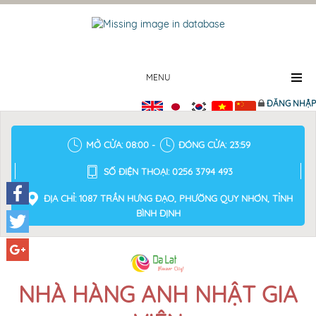
MENU
ĐĂNG NHẬP
MỞ CỬA: 08:00 -
ĐÓNG CỬA: 23:59
SỐ ĐIỆN THOẠI: 0256 3794 493
ĐỊA CHỈ: 1087 TRẦN HƯNG ĐẠO, PHƯỜNG QUY NHƠN, TỈNH
BÌNH ĐỊNH
Facebook
Twitter
Google+
NHÀ HÀNG ANH NHẬT GIA