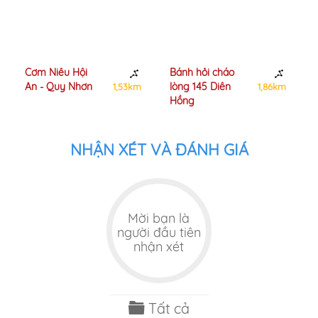
Cơm Niêu Hội
Bánh hỏi cháo
An - Quy Nhơn
lòng 145 Diên
1,53km
1,86km
Hồng
NHẬN XÉT VÀ ĐÁNH GIÁ
Mời bạn là
người đầu tiên
nhận xét
Tất cả