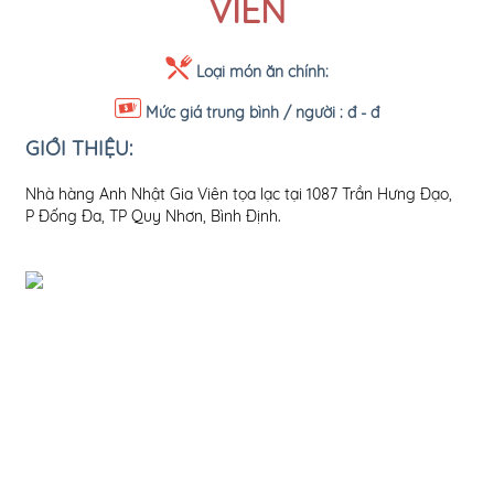
VIÊN
Loại món ăn chính:
Mức giá trung bình / người :
đ - đ
GIỚI THIỆU:
Nhà hàng Anh Nhật Gia Viên tọa lạc tại 1087 Trần Hưng Đạo,
P Đống Đa, TP Quy Nhơn, Bình Định.