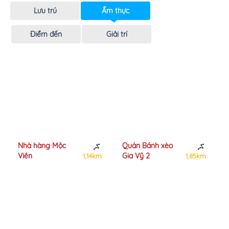
Lưu trú
Ẩm thực
Điểm đến
Giải trí
Nhà hàng Mộc
Quán Bánh xèo
Viên
Gia Vỹ 2
1,14km
1,85km