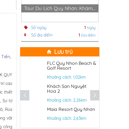
Tour Du Lịch Quy Nhơn: Khám Phá Lịch Sử
Du Lịch
Số ngày
1
Số ngày
Ngày
Số địa điểm
1
Số địa đi
Địa điểm
Lưu trú
 Tiến,
FLC Quy Nhon Beach &
C
Golf Resort
RK QUY
Khoảng cách: 1,02km
K
trí cao
Khách Sạn Nguyệt
H
Hoa 2
c thiết
K
Khoảng cách: 2,26km
, Sư tử
K
Maia Resort Quy Nhơn
Q
đỏ, Rùa
ộng vật
Khoảng cách: 2,63km
K
ng công