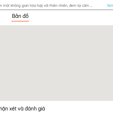
 một không gian hòa hợp với thiên nhiên, đem lại cảm ...
Xe
Bản đồ
Nhà hàng Gia 
Những Người B
(FAF)
Khoảng cách: 2,
Hải sản Hướng
Quán ( Eo Gió )
Khoảng cách: 2,
Nhà hàng Sáu 
Khoảng cách: 13
FLC Zoo Safari
Khoảng cách: 0m
hận xét và đánh giá