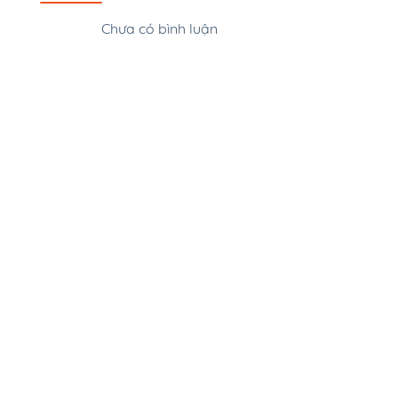
Thắng cảnh Eo
Chưa có bình luận
Khoảng cách: 2,
Khu sinh thái 
Khoảng cách: 4,
FLC Quy Nhon 
Links
Khoảng cách: 1,
Delight Trị Liệu
Truyền
Khoảng cách: 10
Karaoke Dubai
Khoảng cách: 13,