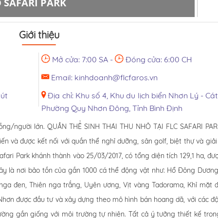
 SAFARI PARK
Giới thiệu
Mở cửa: 7:00 SA -
Đóng cửa: 6:00 CH
Email: kinhdoanh@flcfaros.vn
út
Địa chỉ: Khu số 4, Khu du lịch biển Nhơn Lý - Cát
Phường Quy Nhơn Đông, Tỉnh Bình Định
ng/người lớn. QUẦN THỂ SINH THÁI THU NHỎ TẠI FLC SAFARI PA
 và được kết nối với quần thể nghỉ dưỡng, sân golf, biệt thự và giải 
ari Park khánh thành vào 25/03/2017, có tổng diện tích 129,1 ha, đượ
Đây là nơi bảo tồn của gần 1000 cá thể động vật như: Hổ Đông Dương
 nga đen, Thiên nga trắng, Uyên ương, Vịt vàng Tadorama, Khỉ mặt 
 Nhơn được đầu tư và xây dựng theo mô hình bán hoang dã, với các đ
ờng gần giống với môi trường tự nhiên. Tất cả ý tưởng thiết kế tro