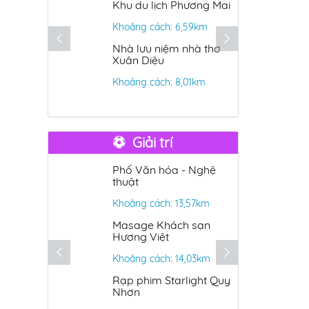
 Gió
Khu du lịch Phương Mai
B
T
50km
Khoảng cách: 6,59km
K
Cồn Chim
Nhà lưu niệm nhà thơ
Xuân Diệu
C
19km
Khoảng cách: 8,01km
K
Giải trí
Golf
Phố Văn hóa - Nghệ
Q
thuật
n
08km
Khoảng cách: 13,57km
K
 Cổ
Masage Khách sạn
K
Hương Việt
,45km
Khoảng cách: 14,03km
K
Rạp phim Starlight Quy
K
Nhơn
27km
K