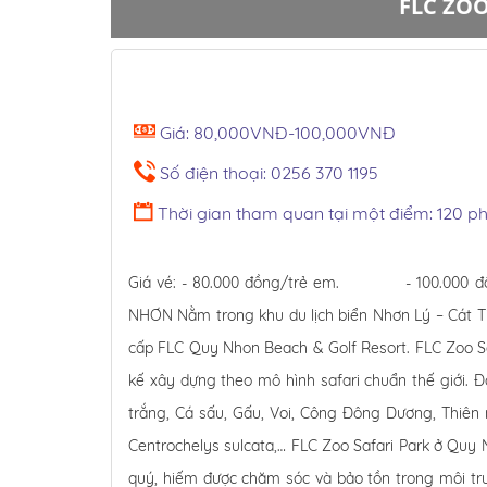
FLC ZOO
Giá: 80,000VNĐ-100,000VNĐ
Số điện thoại: 0256 370 1195
Thời gian tham quan tại một điểm: 120 ph
Giá vé: - 80.000 đồng/trẻ em. - 100.000 đồ
NHƠN Nằm trong khu du lịch biển Nhơn Lý – Cát Tiến
cấp FLC Quy Nhon Beach & Golf Resort. FLC Zoo Saf
kế xây dựng theo mô hình safari chuẩn thế giới. 
trắng, Cá sấu, Gấu, Voi, Công Đông Dương, Thiên
Centrochelys sulcata,… FLC Zoo Safari Park ở Quy
quý, hiếm được chăm sóc và bảo tồn trong môi trư