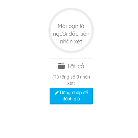
Mời bạn là
người đầu tiên
nhận xét
Tất cả
(Từ tổng số
0
nhận
xét)
Đăng nhập để
đánh giá