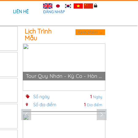
LIÊN HỆ
ĐĂNG NHẬP
Lịch Trình
Xem thêm →
Mẫu
Tour Quy Nhơn - Kỳ Co - Hòn Khô - Eo Gió - KDn Trung Lương
Số ngày
1
Số ngày
Ngày
Số địa điểm
1
Số địa đi
Địa điểm