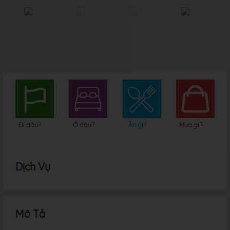
Đi đâu?
Ở đâu?
Ăn gì?
Mua gì?
Dịch Vụ
Mô Tả