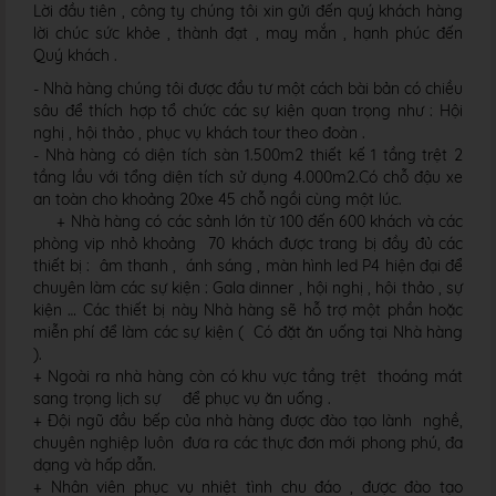
Lời đầu tiên , công ty chúng tôi xin gửi đến quý khách hàng
lời chúc sức khỏe , thành đạt , may mắn , hạnh phúc đến
Quý khách .
- Nhà hàng chúng tôi được đầu tư một cách bài bản có chiều
sâu để thích hợp tổ chức các sự kiện quan trọng như : Hội
nghị , hội thảo , phục vụ khách tour theo đoàn .
- Nhà hàng có diện tích sàn 1.500m2 thiết kế 1 tầng trệt 2
tầng lầu với tổng diện tích sử dụng 4.000m2.Có chỗ đậu xe
an toàn cho khoảng 20xe 45 chỗ ngồi cùng một lúc.
+ Nhà hàng có các sảnh lớn từ 100 đến 600 khách và các
phòng vip nhỏ khoảng 70 khách được trang bị đầy đủ các
thiết bị : âm thanh , ánh sáng , màn hình led P4 hiện đại để
chuyên làm các sự kiện : Gala dinner , hội nghị , hội thảo , sự
kiện … Các thiết bị này Nhà hàng sẽ hỗ trợ một phần hoặc
miễn phí để làm các sự kiện ( Có đặt ăn uống tại Nhà hàng
).
+ Ngoài ra nhà hàng còn có khu vực tầng trệt thoáng mát
sang trọng lịch sự để phục vụ ăn uống .
+ Đội ngũ đầu bếp của nhà hàng được đào tạo lành nghề,
chuyên nghiệp luôn đưa ra các thực đơn mới phong phú, đa
dạng và hấp dẫn.
+ Nhân viên phục vụ nhiệt tình chu đáo , được đào tạo