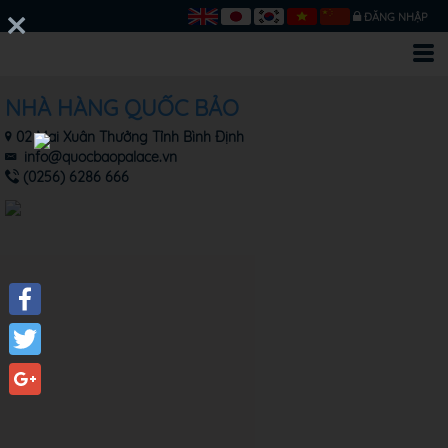
ĐĂNG NHẬP
NHÀ HÀNG QUỐC BẢO
02 Mai Xuân Thưởng Tỉnh Bình Định
info@quocbaopalace.vn
(0256) 6286 666
Facebook
Twitter
Google+