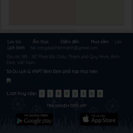
Lưu trú
Ẩm thực
Điểm đến
Mua sắm
Liên
Lịch trình
hệ: congdulichbinhdinh@gmail.com
Địa chỉ: 185 - 187 Phan Bội Châu, Thành phố Quy Nhơn, Bình
Định, Việt Nam
Sở Du Lịch & VNPT Bình Định phối hợp thực hiện
Lượt truy cập:
1
5
8
9
2
4
6
0
TRẢI NGHIỆM TRÊN APP