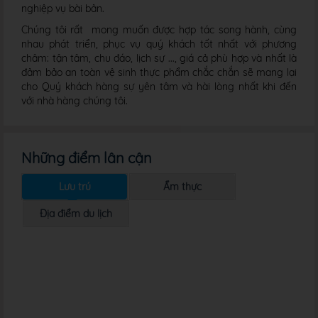
nghiệp vụ bài bản.
Chúng tôi rất mong muốn được hợp tác song hành, cùng
nhau phát triển, phục vụ quý khách tốt nhất với phương
châm: tận tâm, chu đáo, lịch sự ..., giá cả phù hợp và nhất là
đảm bảo an toàn vệ sinh thực phẩm chắc chắn sẽ mang lại
cho Quý khách hàng sự yên tâm và hài lòng nhất khi đến
với nhà hàng chúng tôi.
Những điểm lân cận
Lưu trú
Ẩm thực
Địa điểm du lịch