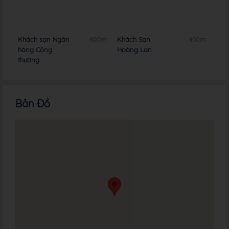
0m
Khách sạn Ngân
400m
Khách Sạn
450m
Khá
hàng Công
Hoàng Lan
thương
Bản Đồ