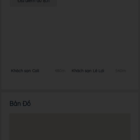
Địa điểm du lịch
0m
Khách sạn Cali
480m
Khách sạn Lê Lợi
540m
Khá
Deli
Bản Đồ