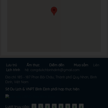
Lưu trú
Ẩm thực
Điểm đến
Mua sắm
Liên
Lịch trình
hệ: congdulichbinhdinh@gmail.com
Địa chỉ: 185 - 187 Phan Bội Châu, Thành phố Quy Nhơn, Bình
Định, Việt Nam
Sở Du Lịch & VNPT Bình Định phối hợp thực hiện
Lượt truy cập:
1
5
8
6
8
9
0
4