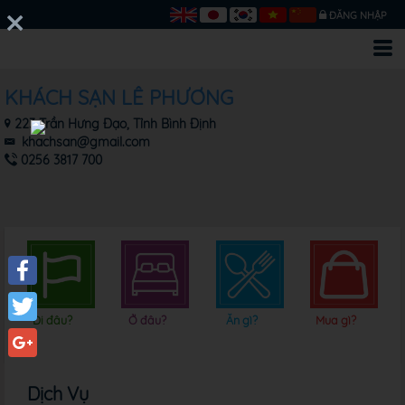
ĐĂNG NHẬP
KHÁCH SẠN LÊ PHƯƠNG
223 Trần Hưng Đạo, Tỉnh Bình Định
khachsan@gmail.com
0256 3817 700
Facebook
Đi đâu?
Ở đâu?
Ăn gì?
Mua gì?
Twitter
Google+
Dịch Vụ