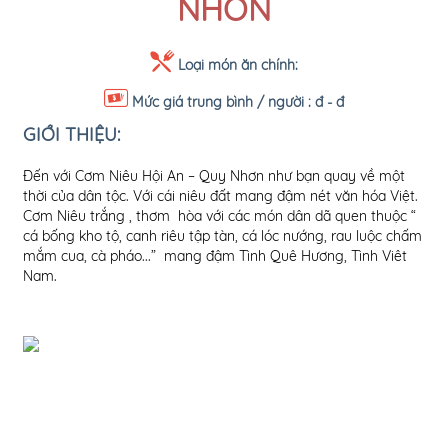
NHƠN
Loại món ăn chính:
Mức giá trung bình / người :
đ - đ
GIỚI THIỆU:
Đến với Cơm Niêu Hội An – Quy Nhơn như bạn quay về một
thời của dân tộc. Với cái niêu đất mang đậm nét văn hóa Việt.
Cơm Niêu trắng , thơm hòa với các món dân dã quen thuộc “
cá bống kho tộ, canh riêu tập tàn, cá lóc nướng, rau luộc chấm
mắm cua, cà pháo...” mang đậm Tình Quê Hương, Tình Viêt
Nam.