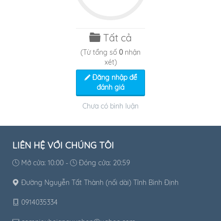
Tất cả
(Từ tổng số
0
nhận
xét)
Đăng nhập để
đánh giá
Chưa có bình luận
LIÊN HỆ VỚI CHÚNG TÔI
Mở cửa: 10:00 -
Đóng cửa: 20:59
Đường Nguyễn Tất Thành (nối dài) Tỉnh Bình Định
0914035334