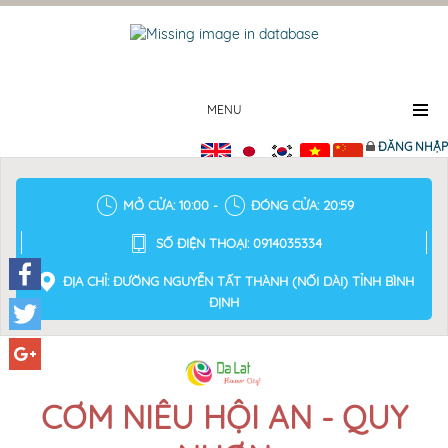
MENU
ĐĂNG NHẬP
MỞ CỬA: 10:00 -
ĐÓNG CỬA: 20:59
SỐ ĐIỆN THOẠI: 0914035334
ĐỊA CHỈ: ĐƯỜNG NGUYỄN TẤT THÀNH (NỐI DÀI) TỈNH BÌNH
ĐỊNH
Facebook
Twitter
Google+
CƠM NIÊU HỘI AN - QUY