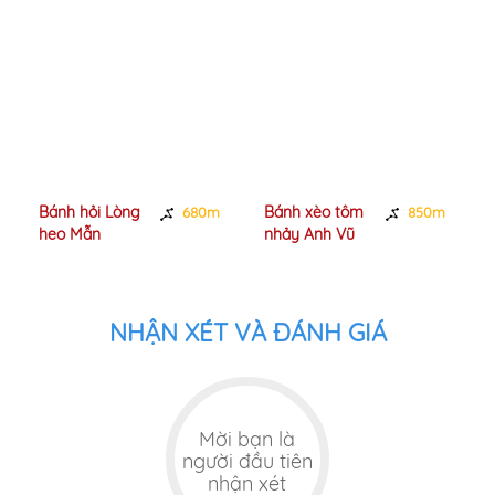
Bánh hỏi Lòng
Bánh xèo tôm
680m
850m
heo Mẫn
nhảy Anh Vũ
NHẬN XÉT VÀ ĐÁNH GIÁ
Mời bạn là
người đầu tiên
nhận xét