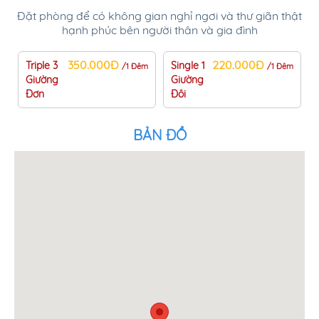
Đặt phòng để có không gian nghỉ ngơi và thư giãn thật
hạnh phúc bên người thân và gia đình
350.000Đ
220.000Đ
Triple 3
Single 1
/1 Đêm
/1 Đêm
Giường
Giường
Đơn
Đôi
BẢN ĐỒ