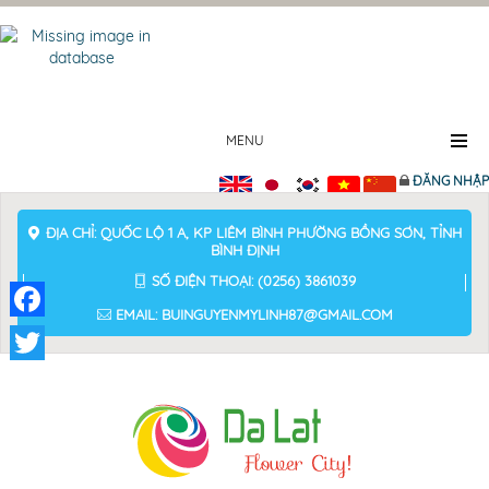
MENU
ĐĂNG NHẬP
ĐỊA CHỈ: QUỐC LỘ 1 A, KP LIÊM BÌNH PHƯỜNG BỒNG SƠN, TỈNH
BÌNH ĐỊNH
SỐ ĐIỆN THOẠI: (0256) 3861039
EMAIL: BUINGUYENMYLINH87@GMAIL.COM
Facebook
Twitter