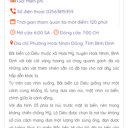
Giá: Miễn phí
Số điện thoại: 02563815959
Thời gian tham quan tại một điểm: 120 phút
Mở cửa: 6:00 SA -
Đóng cửa: 7:00 CH
Địa chỉ: Phường Hoài Nhơn Đông, Tỉnh Bình Định
Bãi biển Lộ Diêu thuộc xã Hoài Mỹ, huyện Hoài Nhơn, Bình
Định với bãi cát vàng hoang sơ chạy quanh gành đá và
những sản vật thiên nhiên sẵn có đã tạo cho nơi đây sức
hấp dẫn khác lạ.
Từ trên cao nhìn xuống, Bãi biển Lộ Diêu giống như một
cánh cung khổng lồ, lưng dựa vào núi, mặt nhìn ra biển,
chính giữa là cánh đồng.
Với địa hình 03 phía là núi, trước mặt là biển, nên trong
kháng chiến chống Mỹ, Lộ Diêu được chọn là nơi tàu không
số của cách mạng đưa một lượng lớn súng ống, đạn dược
và lương thực từ miền Bắc tiếp tế cho bộ đội ta tiến vào