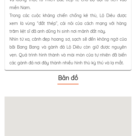
miền Nam.
Trong các cuộc kháng chiến chống kẻ thù, Lộ Diêu được
xem là vùng “đất thép”, cái nôi của cách mạng với hàng
trăm liệt sĩ đã anh dũng hi sinh nơi mảnh đất này.
Nhìn từ xa, cảnh đẹp hoang sơ, sạch sẽ đến không ngờ của
bãi Bang Bang và gành đá Lộ Diêu còn giữ được nguyên
vẹn. Quá trình hình thành và mài mòn của tự nhiên đã biến
các gành đá nơi đây thành nhiều hình thù kỳ thú và lạ mắt.
Bản đồ