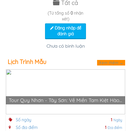
Tất cả
(Từ tổng số
0
nhận
xét)
Đăng nhập để
đánh giá
Chưa có bình luận
Lịch Trình Mẫu
Xem thêm →
Tour Quy Nhơn - Tây Sơn: Về Miền Tam Kiệt Hào Hùng
Số ngày
1
Ngày
Số địa điểm
1
Địa điểm