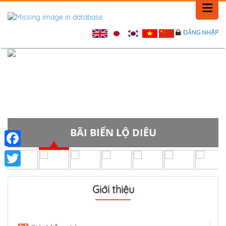
ĐĂNG NHẬP
TRANG CHỦ
LỊCH SỬ
TIN TỨC
PHẢN HỒI
BÃI BIỂN LỘ DIÊU
LIÊN HỆ
Facebook
Twitter
Giới thiệu