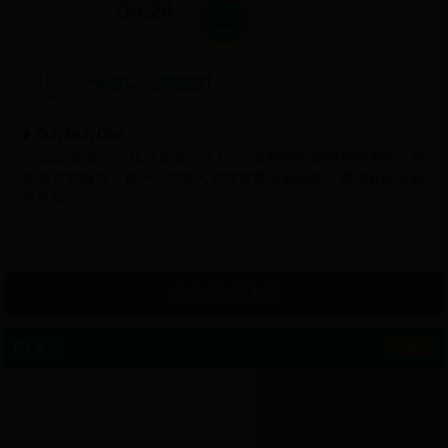
06:24
享受许多特别优惠。
卡拉OK沙拉拉1
Tỉnh Bình Định
Shalala拥有09个设计精美的卡拉OK室和现代化的音响系统，是
新创意的融合，是一个与家人和朋友联系的地方，爱情从此开始
并升华。
自定义计划
天 2
1 地方