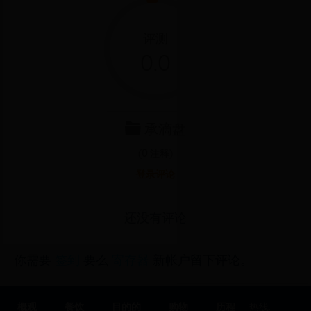
分支。寺庙前有一个小湖，湖后面是设在寺庙正门前的一幅屏
风。根据佛教中的“龙马河图”，屏风的前部装饰着龙马和八卦图
片；其内部装饰着凤凰，这是寺庙中经常供奉的“四灵”之一。 寺
评测
庙的建筑以南华的方式建造，屋顶呈船形弯曲，顶部装饰着两龙
0.0
朝月形状，两个斜头装饰着凤凰形状，屋顶边缘以瓷釉接件的方
式装饰。寺庙前设计有3个拱形的三关门，正面贴有老虎和麒麟形
象，屋顶边缘以八仙形装饰，中间饰有鬼子形，象征“四灵”。寺庙
设计为三间屋，旧的支撑架是木头，现在已经被一些新的材料取
代，建筑风格很有特色。 婆寺(Chua Ba) 的主屋供奉着天后圣
承滴盘
母，这是一幅涂有黄色油漆的木制雕像，雕刻的姿势是坐着，身
着朝服，双脚穿着弯曲的鞋子，怀着善良，沉思的面孔。 两只手
(
0
注释)
放在两个位置上。 左手放在膝盖上，右手是拿着令牌。双方有两
位站立的雕像，分别是天耳（在千里远听到）和天眼（在千里远
登录评论
看到）。在祭坛下，有两个位置各异的卧虎雕像。主屋上方是一
幅橫扉，上面有四个单词“护国庇民”（保护国家、保护人民），其
由阮朝赐予。大门附近是众神的祭坛。 左边的祭坛供奉乡村神黄
还没有评论
的。神皇是脸红的，穿着红色的长袍，头戴着方帽，以拱手姿势
坐着，双脚穿着弯头鞋。在神的前面是一个祭坛，两边则是两个
保护神的雕像（守门的神）。人们称呼这两位神是：左游和右
你需要
签到
要么
寄存器
新帐户留下评论。
游。上方悬挂一个橫扉，上面有镶嵌着蜗牛的文字“ 福暖重
光”（福是永远存在的）。右边是供奉圣母的亲生母亲的祭坛，以
坐姿雕刻的木制雕像，两只手是弯曲的，一只手拿着一卷布，另
概观
餐饮
目的的
购物
历程
热线:
一只手拿着一支毛笔。她的两侧都展示着两个涂成红色的马雕