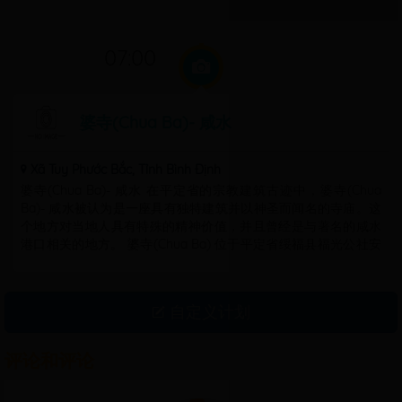
07:00
婆寺(Chua Ba)- 咸水
Xã Tuy Phước Bắc, Tỉnh Bình Định
婆寺(Chua Ba)- 咸水 在平定省的宗教建筑古迹中，婆寺(Chua
Ba)- 咸水被认为是一座具有独特建筑并以神圣而闻名的寺庙。这
个地方对当地人具有特殊的精神价值，并且曾经是与著名的咸水
港口相关的地方。 婆寺(Chua Ba) 位于平定省绥福县福光公社安
和村，距离归仁市中心约25公里。婆寺(Chua Ba) 供奉着神话般
的人物为天后圣母，是经常在海上救护陷入困境的船舶的人物。
与这座供奉设施相关的规模和遗迹生动地展示了从第16世纪到第
自定义计划
19世纪末的近四个世纪以来的咸水港口（绥福）的发展。 在第16
和第17世纪阶段，许多中国人移民到咸水。 他们不仅建立了多条
繁忙的贸易街，而且也带来了自己的信仰，典型的是供奉圣官和
评论和评论
天后。婆寺(Chua Ba)就在此期间建立的。 婆寺(Chua Ba) 拥有一
字型的建筑风格。婆寺面朝南，毗邻Cau Ngoi河-是Cay Da河的