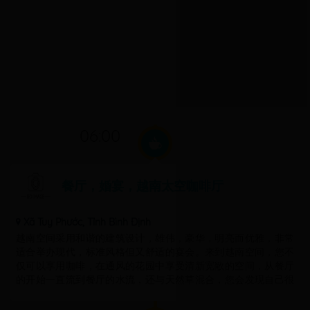
06:00
餐厅，婚宴，越南太空咖啡厅
Xã Tuy Phước, Tỉnh Bình Định
越南空间采用和谐的建筑设计，雄伟，豪华，明亮而优雅，非常
适合举办现代，标准风格但又舒适的宴会。来到越南空间，您不
仅可以享用咖啡，在通风的花园中享受清新宽敞的空间，从餐厅
的开始一直流到餐厅的水流，还与天然草混合，您会发现自己很
宝贵混乱的工作后的片刻。 “您的满意是我们发展的标准”。亲自
体验建筑的独特功能，感受专业服务，享受烹饪艺术的滋味，并