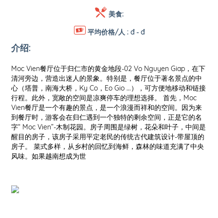
美食:
平均价格/人 :
đ - đ
介绍:
Moc Vien餐厅位于归仁市的黄金地段-02 Vo Nguyen Giap，在下
界厨
清河旁边，营造出迷人的景象。特别是，餐厅位于著名景点的中
以
心（塔普，南海大桥，Ky Co，Eo Gio ...），可方便地移动和链接
代
行程。此外，宽敞的空间是凉爽停车的理想选择。 首先，Moc
辛
Vien餐厅是一个有趣的景点，是一个浪漫而祥和的空间。因为来
菜
到餐厅时，游客会在归仁遇到一个独特的剩余空间，正是它的名
当地
字“ Moc Vien”-木制花园。房子周围是绿树，花朵和叶子，中间是
通
醒目的房子，该房子采用平定老民的传统古代建筑设计-带屋顶的
Nh
房子。 菜式多样，从乡村的回忆到海鲜，森林的味道充满了中央
糕
风味。如果越南想成为世
（B