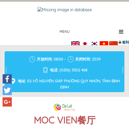
MENU
签到
开放时间: 08:00 -
关闭时间: 23:59
电话: (0256) 3502 468
地址: 02 VÕ NGUYÊN GIÁP PHƯỜNG QUY NHƠN, TỈNH BÌNH
ĐỊNH
Facebook
Twitter
Google+
MOC VIEN餐厅