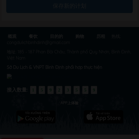
保存新的计划
海明（Hai Minh）渔村
Làng chài Hải Minh, Phường Quy Nhơn, Tỉnh Bình
Định
概观
餐饮
目的的
购物
历程
热线:
congdulichbinhdinh@gmail.com
雙塔（興辛塔）
Phường Quy Nhơn, Tỉnh Bình Định
地址: 185 - 187 Phan Bội Châu, Thành phố Quy Nhơn, Bình Định,
Việt Nam
Sở Du Lịch & VNPT Bình Định phối hợp thực hiện
皇帝城
Phường An Nhơn, Tỉnh Bình Định
接入数量:
1
5
9
2
3
5
5
9
APP上体验
鸟丘生态区
Xã Tuy Phước Đông, Tỉnh Bình Định