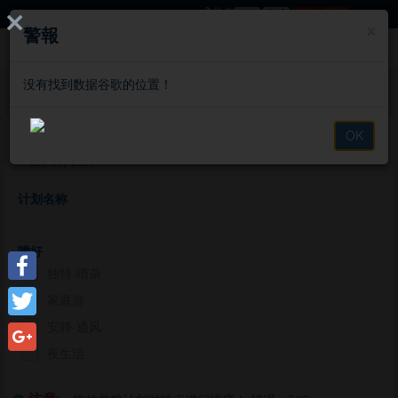
签到
×
警報
没有找到数据谷歌的位置！
历程
选择开始日期
OK
计划名称
嗜好
独特-嘈杂
Facebook
家庭游
安静-通风
Twitter
夜生活
Google+