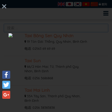
签到
Taxi Bông Sen Quy Nhơn
19 Tôn Đức Thắng, Quy Nhơn, Bình Định
电话: 02563 69 69 69
Taxi Sun
66/2 Hàn Mạc Tử, Thành phố Quy
Nhơn, Bình Định
电话: 0256 3686868
Facebook
Taxi Mai Linh
Twitter
33A Tây Sơn, Thành phố Quy Nhơn,
Bình Định
Google+
电话: 0256 38383838