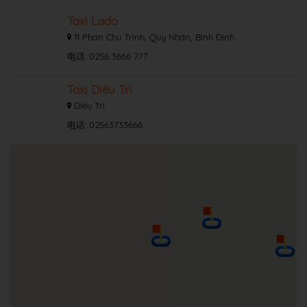
Taxi Lado
11 Phan Chu Trinh, Quy Nhơn, Bình Định
电话: 0256 3666 777
Taxi Diêu Trì
Diêu Trì
电话: 02563733666
Taxi Bông Sen Quy Nhơn
19 Tôn Đức Thắng, Quy Nhơn
电话: 02563696969
Taxi Minh Tuấn
57 Lý Thường Kiệt, Lê Hồng Phong, Tp.
Qui Nhơn, Bình Định
电话: 02563812812