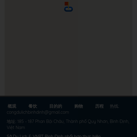
Taxi Hoàng Anh
355 Hùng Vương Quy Nhơn, Bình Định
电话: 02563525525
Taxi Dân
Quy Nhơn
电话: 02563818881
Taxi Thành Long
81 Hùng Vương, Trần Quang Diệu,
Thành phố Quy Nhơn, Bình Định
电话: 0256.382.92.92
Taxi Khu Công Nghiệp
Quy Nhơn
概观
餐饮
目的的
购物
历程
热线:
congdulichbinhdinh@gmail.com
电话: 0256 384 6777
地址: 185 - 187 Phan Bội Châu, Thành phố Quy Nhơn, Bình Định,
Việt Nam
Taxi Chí Thành
11 Mai Xuân Thưởng, Trần Hưng Đạo,
Sở Du Lịch & VNPT Bình Định phối hợp thực hiện