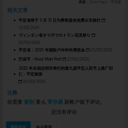
来源：
Doan Ngoc - 平定报
相关文章
平定省将于 3 月 31 日为乘客提供免费火车旅行
13/03/2025
ヴィンタン省タマ川でのトラン花見祭り
07/03/2025
平定省：2025 年国际户外时尚博览会
07/03/2025
巴庙节 - Nuoc Man Port
27/02/2025
2025 年在胡志明市举行的第九届平定人民节上推广归
仁 - 平定旅游
24/02/2025
注释
你需要
签到
要么
寄存器
新帐户留下评论。
还没有评论
最新信息
热点新闻