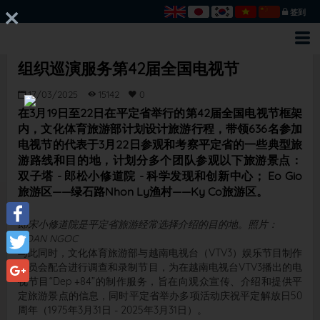
签到
组织巡演服务第42届全国电视节
17/03/2025
15142
0
在3月19日至22日在平定省举行的第42届全国电视节框架
内，文化体育旅游部计划设计旅游行程，带领636名参加
电视节的代表于3月22日参观和考察平定省的一些典型旅
游路线和目的地，计划分多个团队参观以下旅游景点：
双子塔 - 郎松小修道院 - 科学发现和创新中心； Eo Gio
旅游区——绿石路Nhon Ly渔村——Ky Co旅游区。
郎宋小修道院是平定省旅游经常选择介绍的目的地。照片：
Facebook
DOAN NGOC
与此同时，文化体育旅游部与越南电视台（VTV3）娱乐节目制作
Twitter
委员会配合进行调查和录制节目，为在越南电视台VTV3播出的电
视节目“Dep +84”的制作服务，旨在向观众宣传、介绍和提供平
Google+
定旅游景点的信息，同时平定省举办多项活动庆祝平定解放日50
周年（1975年3月31日 - 2025年3月31日）。