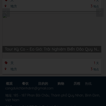
天
1
天
地方
3
地点
Tour Kỳ Co – Eo Gió: Trải Nghiệm Biển Đảo Quy Nhơn Hùng Vĩ
天
1
天
地方
3
地点
概观
餐饮
目的的
购物
历程
热线:
congdulichbinhdinh@gmail.com
地址: 185 - 187 Phan Bội Châu, Thành phố Quy Nhơn, Bình Định,
Việt Nam