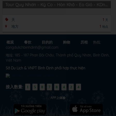
Tour Quy Nhơn - Kỳ Co - Hòn Khô - Eo Gió - KDn Trung Lương
天
1
天
地方
1
地点
概观
餐饮
目的的
购物
历程
热线:
congdulichbinhdinh@gmail.com
地址: 185 - 187 Phan Bội Châu, Thành phố Quy Nhơn, Bình Định,
Việt Nam
Sở Du Lịch & VNPT Bình Định phối hợp thực hiện
接入数量:
1
5
8
7
8
4
2
4
APP上体验