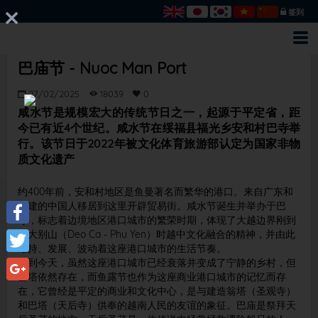
签到
巴庙节 - Nuoc Man Port
27/02/2025
18039
0
咸水节是规模宏大的传统节日之一，起源于平定省，距
今已有近4个世纪。咸水节在绥福县福光乡安和村巴寺举
行。该节日于2022年被文化体育旅游部认定为国家非物
质文化遗产
约400年前，安和村地区是鱼曼著名而繁华的港口。来自广东和
福建的中国人移居到这里开辟贸易街。咸水节诞生并举办于巴
寺，标志着边境地区港口城市的繁荣时期，体现了大越边界刚到
达大别山（Deo Ca - Phu Yen）时越中文化融合的精神，并由此
Facebook
维持、发展、波动着这座港口城市的生活节奏。
直到今天，虽然这座港口城市已经衰落并变成了宁静的乡村，但
Twitter
巴塔依然存在，而鱼露节也作为这座商业港口城市的记忆而存
在，它曾经是平定的商业和文化中心，是与建造翁塔（圣观寺）
Google+
和巴塔（天后寺）供奉的越南人民的友谊的象征。巴庙是祭拜天