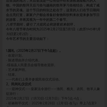
后圣茂的地方，天后圣茂是一位传说中经常拯救遇险船只的人
物。中国的祭拜天后习俗与越南的祭拜茅习俗相结合，构成了咸
水节的灵魂。这个节日的特别之处在于，这里的人们在节日期间
会点亮灯笼，家家户户都会准备好食物和饮料来欢迎来参加节日
的游客，并将其视为一年中的第二个春节。
八塔节期间，吸引了大批民众和游客前来朝拜，
今年八塔节举办时间为2025年2月27日至3月1日（
农历1945年1月
30日至2月2日
）。
今年艺术节的主要活动如下：
1.国礼（2023年2月27日下午3点起）。
- 欢迎计划。
- 陈述理由并介绍代表。
-绥福县人民委员会领导致欢迎辞。
- 艺术家声明。
- 结束。
——代表们上香并参观民俗仪式活动。
2、民间礼仪仪式
——迎神仪式——皇家法令游行——渔民、樵夫、农民、牧羊人象
征游行：
2025年2月27日（1月30日-12月31日）下午3点-4点；
- 祈祷和平仪式：2025年2月28日（2月1日-在Ty）早上7点至9