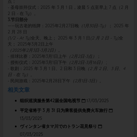
点；
- 圣母崇拜仪式：2025 年 3 月 1 日，凌晨 5 点至早上 7 点（2 月
2 日 - 在 Ty）。
3.节日部分
——玩古老的纸牌：2025年2月27日晚
（1月30日-Ty）
； 2025 年
2 月 28 日
(1/2 - At Ty)
全天、晚上； 2025 年 3 月 1 日
(2 月 2 日 - Ty)
全
天； 2025年3月2日上午
（2025年2月3日-3月2日）
。
- 排球比赛：2025年3月1日上午
（2月2日-3点）
；
- 授衔仪式：2025年3月1日下午
（2月2日-3月16日）
;
- 歌剧：2025 年 3 月 1 日、2 日和 3 日晚
（2 月 2 日、3 日、4
日 - 在 Ty）
。
- 民间游戏：2025年2月28日下午
（2月1日-3日）。
相关文章
组织巡演服务第42届全国电视节
17/03/2025
平定省将于 3 月 31 日为乘客提供免费火车旅行
13/03/2025
ヴィンタン省タマ川でのトラン花見祭り
07/03/2025