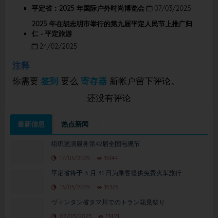
平定省：2025 年国际户外时尚博览会
07/03/2025
2025 年在胡志明市举行的第九届平定人民节上推广归
仁 - 平定旅游
24/02/2025
注释
你需要
签到
要么
寄存器
新帐户留下评论。
还没有评论
最新信息
热点新闻
组织巡演服务第42届全国电视节
17/03/2025
15144
平定省将于 3 月 31 日为乘客提供免费火车旅行
13/03/2025
15375
ヴィンタン省タマ川でのトラン花見祭り
07/03/2025
13421