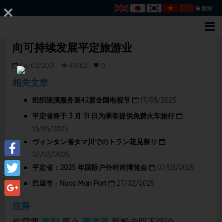
签到
向可持续发展平定旅游业
04/02/2021
47002
0
相关文章
组织巡演服务第42届全国电视节
17/03/2025
平定省将于 3 月 31 日为乘客提供免费火车旅行
13/03/2025
ヴィンタン省タマ川でのトラン花見祭り
07/03/2025
Facebook
平定省：2025 年国际户外时尚博览会
07/03/2025
巴庙节 - Nuoc Man Port
27/02/2025
Twitter
Google+
注释
你需要
签到
要么
寄存器
新帐户留下评论。