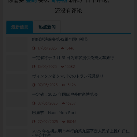
还没有评论
最新信息
热点新闻
组织巡演服务第42届全国电视节
17/03/2025
15146
平定省将于 3 月 31 日为乘客提供免费火车旅行
13/03/2025
15382
ヴィンタン省タマ川でのトラン花見祭り
07/03/2025
13426
平定省：2025 年国际户外时尚博览会
07/03/2025
16257
巴庙节 - Nuoc Man Port
27/02/2025
18046
2025 年在胡志明市举行的第九届平定人民节上推广归仁
- 平定旅游