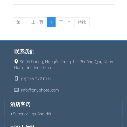
第一
上一页
1
下一个
持续
联系我们
Số 03 Đường, Nguyễn Trung Tín, Phường Quy Nhơn
Nam, Tỉnh Bình Định
(0) 256 222 0779
info@anyahotel.com
酒店客房
Superior 1 giường đôi