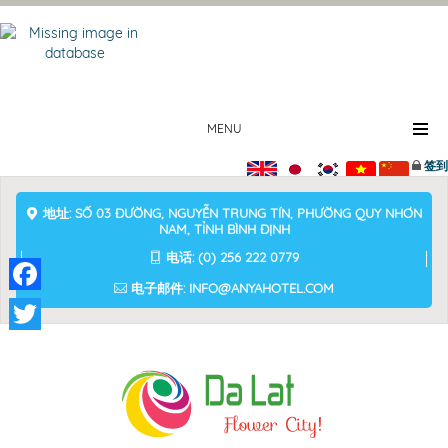
MENU
签到
地址: SỐ 03 ĐƯỜNG, NGUYỄN TRUNG TÍN, PHƯỜNG QUY NHƠN
NAM, TỈNH BÌNH ĐỊNH
电话: (0) 256 222 0779
电子邮件: INFO@ANYAHOTEL.COM
Facebook
Twitter