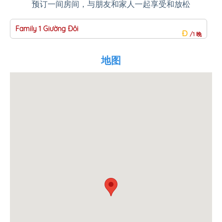
预订一间房间，与朋友和家人一起享受和放松
Family 1 Giường Đôi
D
Đ
/1 晚
地图