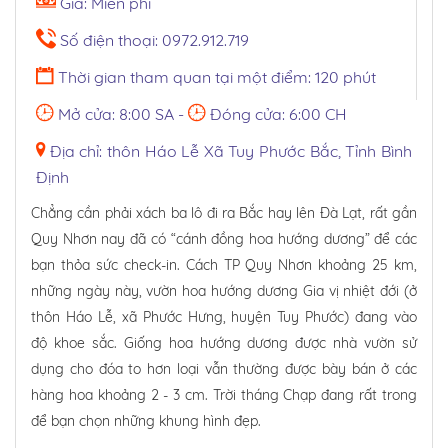
Giá: Miễn phí
Số điện thoại: 0972.912.719
Thời gian tham quan tại một điểm: 120 phút
Mở cửa: 8:00 SA -
Đóng cửa: 6:00 CH
Địa chỉ: thôn Háo Lễ Xã Tuy Phước Bắc, Tỉnh Bình
Định
Chẳng cần phải xách ba lô đi ra Bắc hay lên Đà Lạt, rất gần
Quy Nhơn nay đã có “cánh đồng hoa hướng dương” để các
bạn thỏa sức check-in. Cách TP Quy Nhơn khoảng 25 km,
những ngày này, vườn hoa hướng dương Gia vị nhiệt đới (ở
thôn Háo Lễ, xã Phước Hưng, huyện Tuy Phước) đang vào
độ khoe sắc. Giống hoa hướng dương được nhà vườn sử
dụng cho đóa to hơn loại vẫn thường được bày bán ở các
hàng hoa khoảng 2 - 3 cm. Trời tháng Chạp đang rất trong
để bạn chọn những khung hình đẹp.