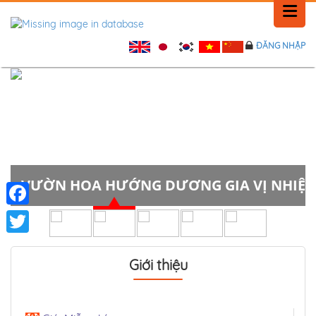
ĐĂNG NHẬP
TRANG CHỦ
LỊCH SỬ
TIN TỨC
PHẢN HỒI
VƯỜN HOA HƯỚNG DƯƠNG GIA VỊ NHIỆT
LIÊN HỆ
Facebook
Twitter
Giới thiệu