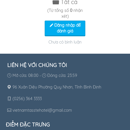
Tất cả
(Từ tổng số
0
nhận
xét)
Đăng nhập để
đánh giá
Chưa có bình luận
LIÊN HỆ VỚI CHÚNG TÔI
Mở cửa: 08:00 -
Đóng cửa: 23:59
96 Xuân Diệu Phường Quy Nhơn, Tỉnh Bình Định
(0256) 364 3333
vietnamtasstehotel@gmail.com
ĐIỂM ĐẶC TRƯNG