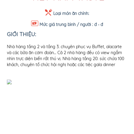
Loại món ăn chính:
Mức giá trung bình / người :
đ - đ
GIỚI THIỆU:
Nhà hàng tầng 2 và tầng 3: chuyên phục vụ Buffet, alacarte
và các bữa ăn cơm đoàn… Cả 2 nhà hàng đều có view ngắm
nhìn trực diện biển rất thú vị. Nhà hàng tầng 20: sức chứa 100
khách, chuyên tổ chức hội nghị hoặc các tiệc gala dinner