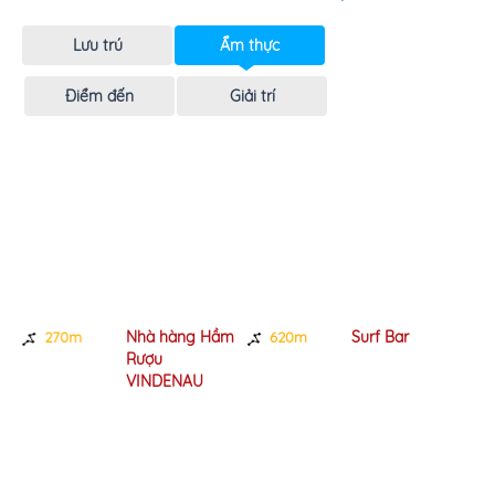
Lưu trú
Ẩm thực
Điểm đến
Giải trí
Nhà hàng Hầm
Surf Bar
0m
620m
810m
Rượu
VINDENAU