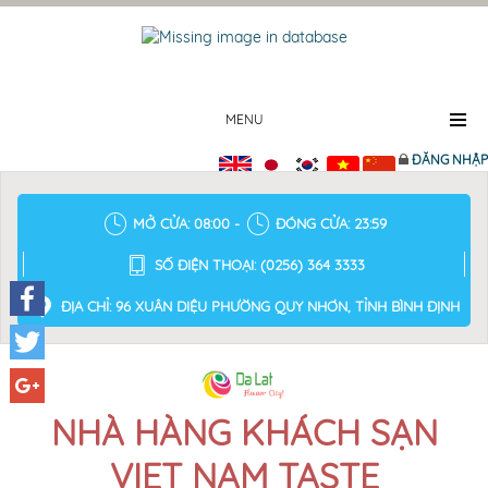
MENU
ĐĂNG NHẬP
MỞ CỬA: 08:00 -
ĐÓNG CỬA: 23:59
SỐ ĐIỆN THOẠI: (0256) 364 3333
ĐỊA CHỈ: 96 XUÂN DIỆU PHƯỜNG QUY NHƠN, TỈNH BÌNH ĐỊNH
Facebook
Twitter
Google+
NHÀ HÀNG KHÁCH SẠN
VIET NAM TASTE