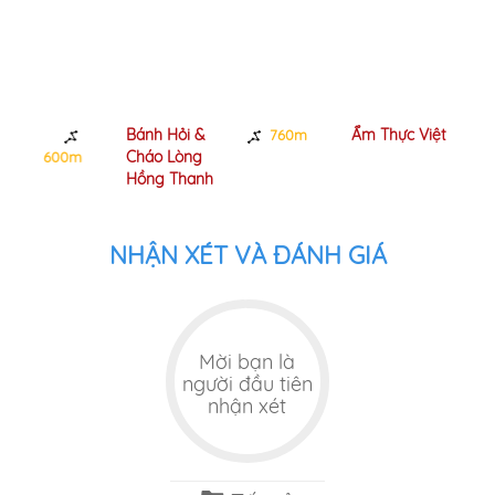
Bánh Hỏi &
Ẩm Thực Việt
760m
880m
Cháo Lòng
0m
Hồng Thanh
NHẬN XÉT VÀ ĐÁNH GIÁ
Mời bạn là
người đầu tiên
nhận xét