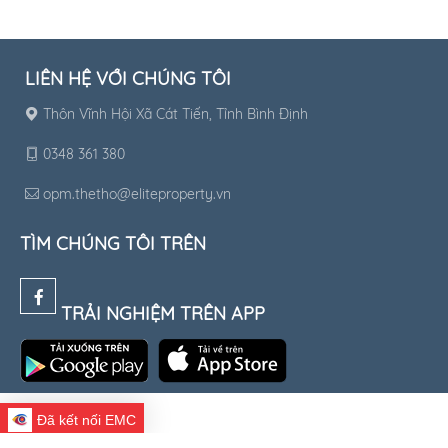
LIÊN HỆ VỚI CHÚNG TÔI
Thôn Vĩnh Hội Xã Cát Tiến, Tỉnh Bình Định
0348 361 380
opm.thetho@eliteproperty.vn
TÌM CHÚNG TÔI TRÊN
TRẢI NGHIỆM TRÊN APP
Đã kết nối EMC