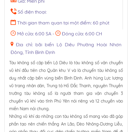
Giá: Miễn phí
Số điện thoại:
Thời gian tham quan tại một điểm: 60 phút
Mở cửa: 6:00 SA -
Đóng cửa: 6:00 CH
Địa chỉ: bãi biển Lộ Diêu Phường Hoài Nhơn
Đông, Tỉnh Bình Định
Tàu không số cập bến Lộ Diêu là tàu không số vận chuyển
vũ khí đầu tiên cho Quân khu V và là chuyến tàu không số
duy nhất cập bến vùng biển Bình Định. Anh hùng Lực lượng
vũ trang nhân dân, Trung tá Hồ Đắc Thạnh, nguyên Thuyền
trưởng tàu không số là người tham gia vận chuyển 3
chuyến vũ khí vào tỉnh Phú Yên nói riêng và 12 chuyến vào
miền Nam nói chung.
Những vũ khí do những con tàu không số mang vào đã góp
phần tạo nên chiến thắng An Lão, Đèo Nhông-Dương Liễu,
góp phần thay đổi cục diện chiến trường miền Nam để đi