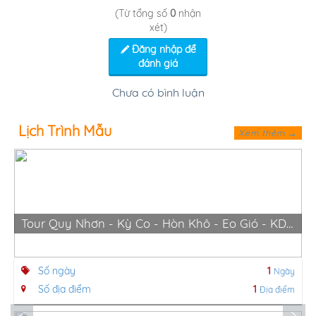
(Từ tổng số
0
nhận
xét)
Đăng nhập để
đánh giá
Chưa có bình luận
Lịch Trình Mẫu
Xem thêm →
Tour Quy Nhơn - Kỳ Co - Hòn Khô - Eo Gió - KDn Trung Lương
Số ngày
1
Ngày
Số địa điểm
1
Địa điểm