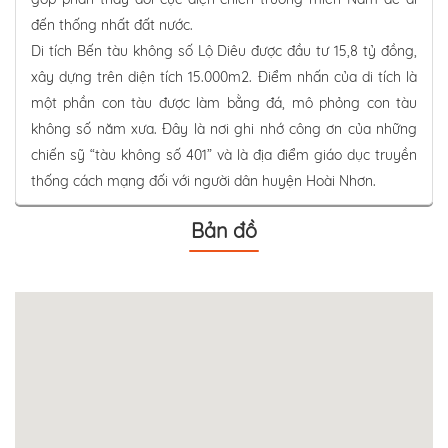
đến thống nhất đất nước.
Di tích Bến tàu không số Lộ Diêu được đầu tư 15,8 tỷ đồng,
xây dựng trên diện tích 15.000m2. Điểm nhấn của di tích là
một phần con tàu được làm bằng đá, mô phỏng con tàu
không số năm xưa. Đây là nơi ghi nhớ công ơn của những
chiến sỹ “tàu không số 401” và là địa điểm giáo dục truyền
thống cách mạng đối với người dân huyện Hoài Nhơn.
Bản đồ