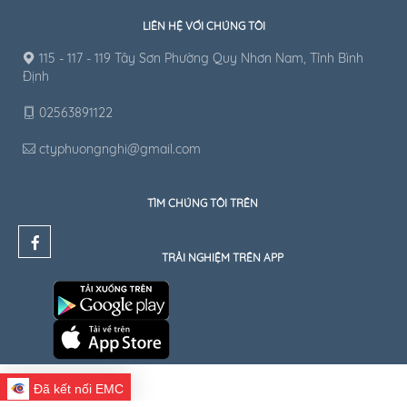
LIÊN HỆ VỚI CHÚNG TÔI
115 - 117 - 119 Tây Sơn Phường Quy Nhơn Nam, Tỉnh Bình
Định
02563891122
ctyphuongnghi@gmail.com
TÌM CHÚNG TÔI TRÊN
TRẢI NGHIỆM TRÊN APP
Đã kết nối EMC