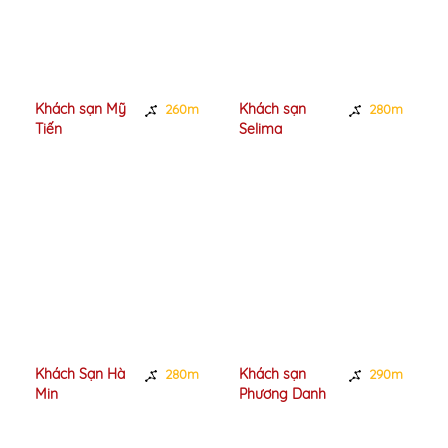
Khách sạn Mỹ
Khách sạn
260m
280m
Tiến
Selima
Khách Sạn Hà
Khách sạn
280m
290m
Min
Phương Danh