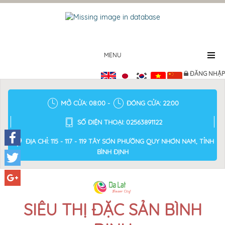
MENU
ĐĂNG NHẬP
MỞ CỬA: 08:00 -
ĐÓNG CỬA: 22:00
SỐ ĐIỆN THOẠI: 02563891122
ĐỊA CHỈ: 115 - 117 - 119 TÂY SƠN PHƯỜNG QUY NHƠN NAM, TỈNH
BÌNH ĐỊNH
Facebook
Twitter
Google+
SIÊU THỊ ĐẶC SẢN BÌNH