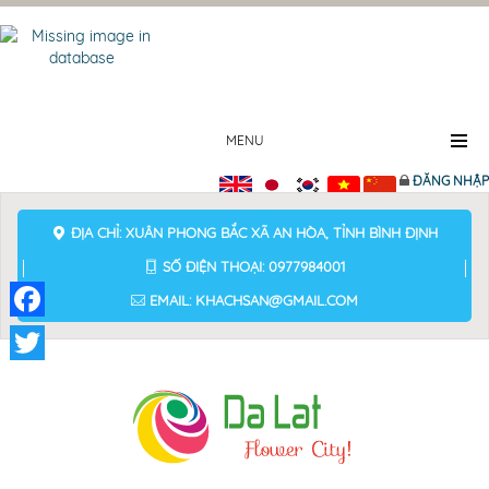
MENU
ĐĂNG NHẬP
ĐỊA CHỈ: XUÂN PHONG BẮC XÃ AN HÒA, TỈNH BÌNH ĐỊNH
SỐ ĐIỆN THOẠI: 0977984001
EMAIL: KHACHSAN@GMAIL.COM
Facebook
Twitter