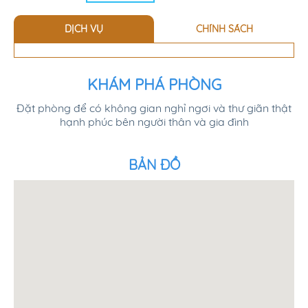
DỊCH VỤ
CHÍNH SÁCH
KHÁM PHÁ PHÒNG
Đặt phòng để có không gian nghỉ ngơi và thư giãn thật
hạnh phúc bên người thân và gia đình
BẢN ĐỒ