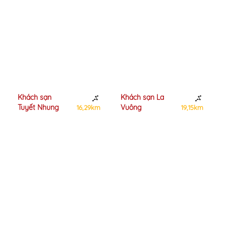
Khách sạn
Khách sạn La
Tuyết Nhung
Vuông
16,29km
19,15km