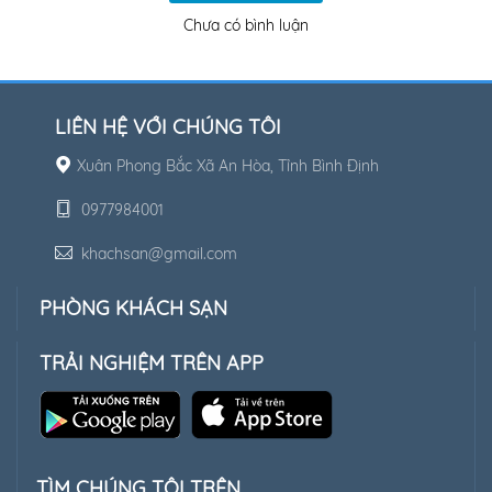
Chưa có bình luận
LIÊN HỆ VỚI CHÚNG TÔI
Xuân Phong Bắc Xã An Hòa, Tỉnh Bình Định
0977984001
khachsan@gmail.com
PHÒNG KHÁCH SẠN
TRẢI NGHIỆM TRÊN APP
TÌM CHÚNG TÔI TRÊN