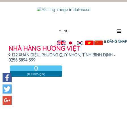
MENU
ĐĂNG NHẬP
NHÀ HÀNG HƯƠNG VIỆT
122 XUÂN DIỆU, PHƯỜNG QUY NHƠN, TỈNH BÌNH ĐỊNH -
0256 3894 599
0
(0 Đánh giá)
Facebook
Twitter
Google+