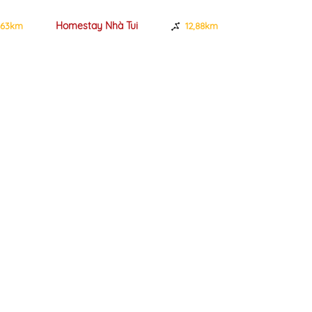
Homestay Nhà Tui
Khách Sạn H
,63km
12,88km
Yến 2