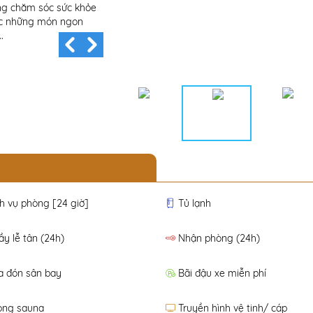
ng chăm sóc sức khỏe
hồ bơi riêng được thiết kế đầy phong cách vớ
hức những món ngon
đầy đủ tiện nghi. Toàn bộ khu nghỉ dưỡng là c
.
nhã bao gồm Biệt thự song lập; Biệt ...
h vụ phòng [24 giờ]
Tủ lạnh
y lễ tân (24h)
Nhận phòng (24h)
a đón sân bay
Bãi đậu xe miễn phí
òng sauna
Truyền hình vệ tinh/ cáp