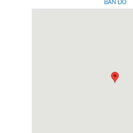
BẢN ĐỒ
Khác
Hoa 