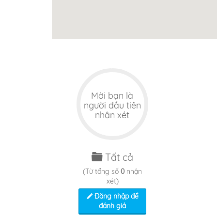
Kỳ C
Reso
Mời bạn là
người đầu tiên
nhận xét
Tất cả
(Từ tổng số
0
nhận
xét)
Đăng nhập để
đánh giá