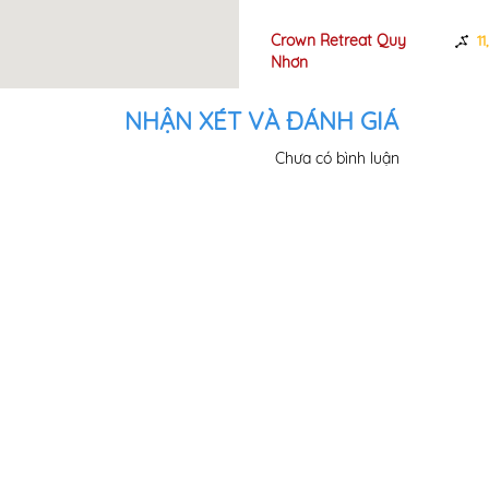
o Quy Nhơn
Crown Retreat Quy
1,45km
11
rt
Nhơn
NHẬN XÉT VÀ ĐÁNH GIÁ
Chưa có bình luận