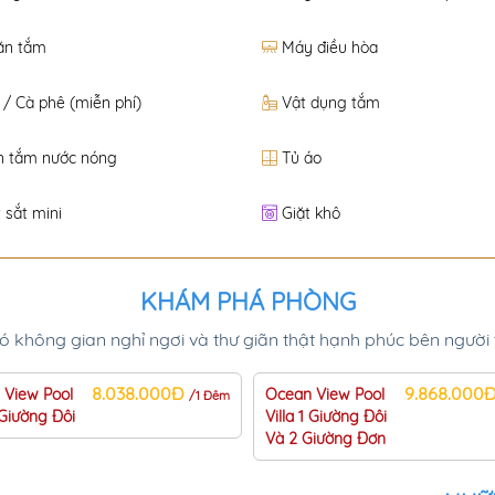
ăn tắm
Máy điều hòa
 / Cà phê (miễn phí)
Vật dụng tắm
n tắm nước nóng
Tủ áo
 sắt mini
Giặt khô
KHÁM PHÁ PHÒNG
 không gian nghỉ ngơi và thư giãn thật hạnh phúc bên người 
8.038.000Đ
9.868.000
 View Pool
Ocean View Pool
/1 Đêm
1 Giường Đôi
Villa 1 Giường Đôi
Và 2 Giường Đơn