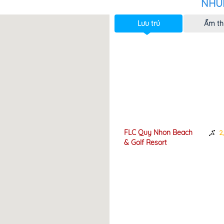
NHỮ
Lưu trú
Ẩm th
h Sạn Nguyệt
FLC Quy Nhon Beach
1,36km
2
2
& Golf Resort