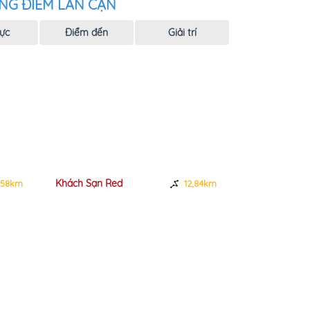
NG ĐIỂM LÂN CẬN
ực
Điểm đến
Giải trí
Khách Sạn Red
Khách sạn La
,58km
12,84km
Quy Nhơn