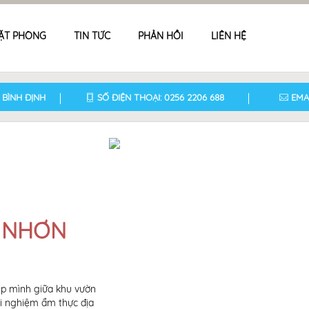
ẶT PHÒNG
TIN TỨC
PHẢN HỒI
LIÊN HỆ
 BÌNH ĐỊNH
SỐ ĐIỆN THOẠI: 0256 2206 688
EMA
 NHƠN
p mình giữa khu vườn
độc đáo của thành phố biển Quy Nhơn. Bên cạ
ải nghiệm ẩm thực địa
tinh tế, du khách sẽ được nghỉ dưỡng và thư giã