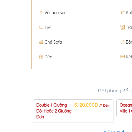
Vòi hoa sen
Kh
Tivi
Trà
Ghế Sofa
Bồ
Dép
Két
Đặt phòng để có
5.120.000Đ
Double 1 Giường
Ocean
/1 Đêm
Đôi Hoặc 2 Giường
Villa 
Đơn