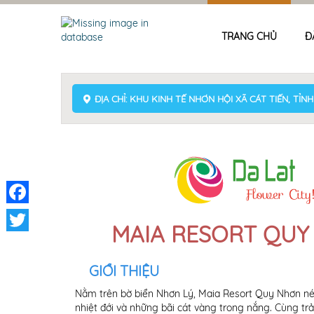
TRANG CHỦ
Đ
ĐỊA CHỈ: KHU KINH TẾ NHƠN HỘI XÃ CÁT TIẾN, TỈNH
Facebook
MAIA RESORT QUY
Twitter
GIỚI THIỆU
Nằm trên bờ biển Nhơn Lý, Maia Resort Quy Nhơn né
nhiệt đới và những bãi cát vàng trong nắng. Cùng tr