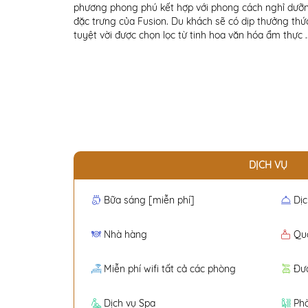
phương phong phú kết hợp với phong cách nghỉ dưỡ
đặc trưng của Fusion. Du khách sẽ có dịp thưởng t
tuyệt vời được chọn lọc từ tinh hoa văn hóa ẩm thực ..
DỊCH VỤ
Bữa sáng [miễn phí]
Dịc
Nhà hàng
Quầ
Miễn phí wifi tất cả các phòng
Đư
Dịch vụ Spa
Ph