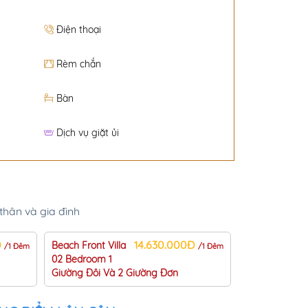
Điện thoại
Rèm chắn
Bàn
Dịch vụ giặt ủi
thân và gia đình
Đ
14.630.000Đ
Beach Front Villa
/1 Đêm
/1 Đêm
02 Bedroom 1
Giường Đôi Và 2 Giường Đơn