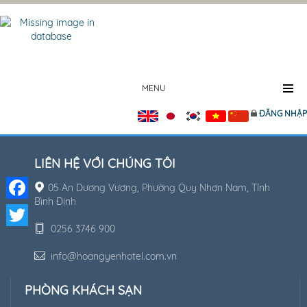
MENU
ĐĂNG NHẬP
LIÊN HỆ VỚI CHÚNG TÔI
05 An Dương Vương, Phường Quy Nhơn Nam, Tỉnh
Bình Định
Facebook
0256 3746 900
Twitter
info@hoangyenhotel.com.vn
PHÒNG KHÁCH SẠN