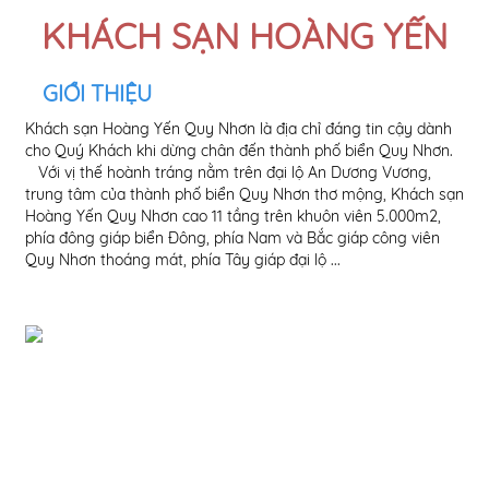
KHÁCH SẠN HOÀNG YẾN
GIỚI THIỆU
Khách sạn Hoàng Yến Quy Nhơn là địa chỉ đáng tin cậy dành
An 
cho Quý Khách khi dừng chân đến thành phố biển Quy Nhơn.
sạn
Với vị thế hoành tráng nằm trên đại lộ An Dương Vương,
Tọa
trung tâm của thành phố biển Quy Nhơn thơ mộng, Khách sạn
Hoà
Hoàng Yến Quy Nhơn cao 11 tầng trên khuôn viên 5.000m2,
đầy
phía đông giáp biển Đông, phía Nam và Bắc giáp công viên
vụ 
Quy Nhơn thoáng mát, phía Tây giáp đại lộ ...
...