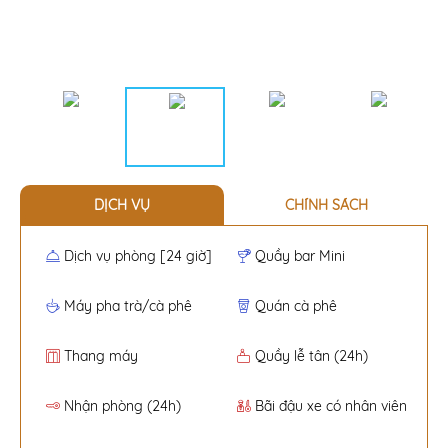
DỊCH VỤ
CHÍNH SÁCH
Dịch vụ phòng [24 giờ]
Quầy bar Mini
Máy pha trà/cà phê
Quán cà phê
Thang máy
Quầy lễ tân (24h)
Nhận phòng (24h)
Bãi đậu xe có nhân viên