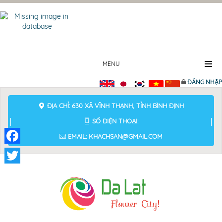
MENU
ĐĂNG NHẬP
ĐỊA CHỈ: 630 XÃ VĨNH THẠNH, TỈNH BÌNH ĐỊNH
SỐ ĐIỆN THOẠI:
EMAIL: KHACHSAN@GMAIL.COM
Facebook
Twitter