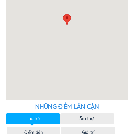
NHỮNG ĐIỂM LÂN CẬN
Lưu trú
Ẩm thực
Điểm đến
Giải trí