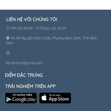
LIÊN HỆ VỚI CHÚNG TÔI
Mở cửa: 06:00 -
Đóng cửa: 22:59
46-48 Nguyễn Đình Chiểu Phường Bình Định, Tỉnh Bình
Định
amthuc@gmail.com
ĐIỂM ĐẶC TRƯNG
TRẢI NGHIỆM TRÊN APP