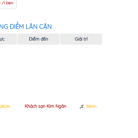
Đ
/1 Đêm
NG ĐIỂM LÂN CẬN
ực
Điểm đến
Giải trí
Khách sạn Kim Ngân
Khách sạn P
260m
380m
Danh