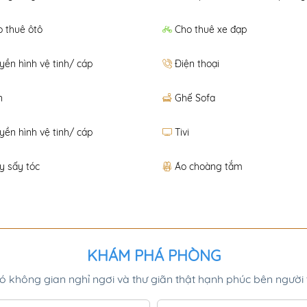
 thuê ôtô
Cho thuê xe đạp
yền hình vệ tinh/ cáp
Điện thoại
n
Ghế Sofa
yền hình vệ tinh/ cáp
Tivi
y sấy tóc
Áo choàng tắm
KHÁM PHÁ PHÒNG
 không gian nghỉ ngơi và thư giãn thật hạnh phúc bên người 