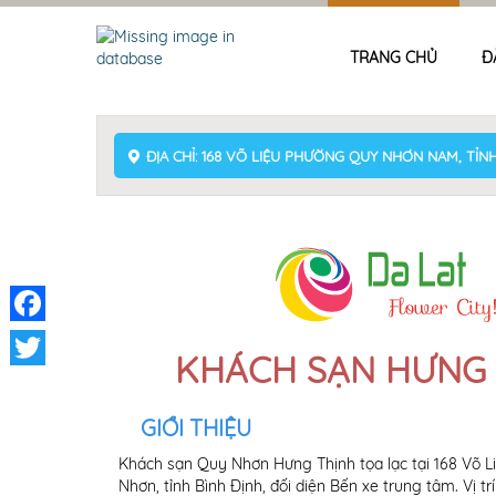
TRANG CHỦ
Đ
ĐỊA CHỈ: 168 VÕ LIỆU PHƯỜNG QUY NHƠN NAM, TỈNH
Facebook
KHÁCH SẠN HƯNG 
Twitter
GIỚI THIỆU
Khách sạn Quy Nhơn Hưng Thịnh tọa lạc tại 168 Võ L
Nhơn, tỉnh Bình Định, đối diện Bến xe trung tâm. Vị t