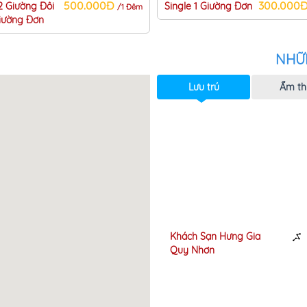
500.000Đ
300.000
 2 Giường Đôi
Single 1 Giường Đơn
/1 Đêm
iường Đơn
NHỮ
Lưu trú
Ẩm th
h sạn Đông
Khách Sạn Hưng Gia
60m
ơng
Quy Nhơn