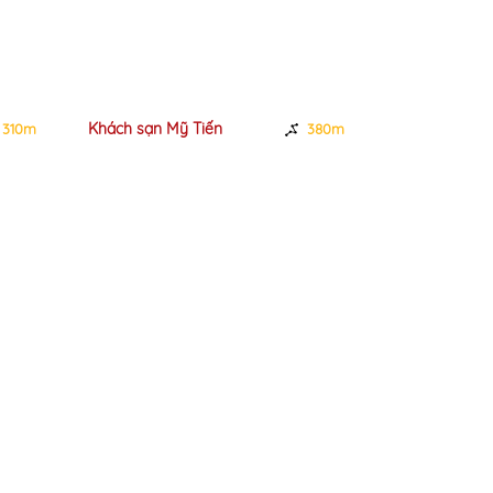
Khách sạn Mỹ Tiến
Khách Sạn La
310m
380m