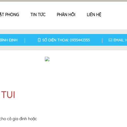
ẶT PHÒNG
TIN TỨC
PHẢN HỒI
LIÊN HỆ
BÌNH ĐỊNH
SỐ ĐIỆN THOẠI: 0935442355
EMAIL:
TUI
cho cả gia đình hoặc