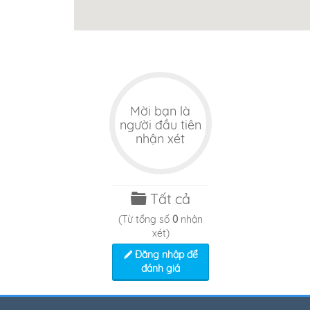
Khác
Dũng
Mời bạn là
người đầu tiên
nhận xét
Tất cả
(Từ tổng số
0
nhận
xét)
Đăng nhập để
đánh giá