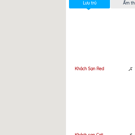
Lưu trú
Ẩm th
h sạn Lake View
Khách Sạn Red
190m
Nhơn