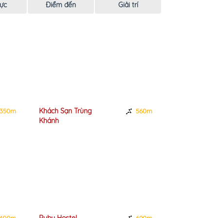
ực
Điểm đến
Giải trí
Khách Sạn Trùng
Khách sạn Lê
350m
560m
Khánh