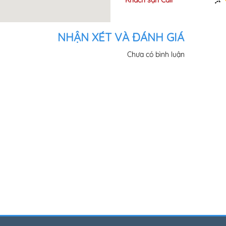
h sạn Hoàng
Khách sạn Cali
330m
 01
NHẬN XÉT VÀ ĐÁNH GIÁ
Chưa có bình luận