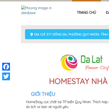
TRANG CHỦ
Đ
ĐỊA CHỈ: 377 ĐỐNG ĐA, PHƯỜNG QUY NHƠN, TỈNH 
Facebook
HOMESTAY NHÀ 
Twitter
GIỚI THIỆU
HomeStay cực chất tại TP biển Quy Nhơn. Thích hợp 
du lịch vs bạn vè người yêu.