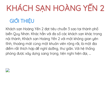
KHÁCH SẠN HOÀNG YẾN 2
GIỚI THIỆU
Khách sạn Hoàng Yến 2 đạt tiêu chuẩn 3 sao tại thành phố
nội
biển Quy Nhơn. Khác hẳn với đa số các khách sạn khác trong
thâ
nội thành, Khách sạn Hoàng Yến 2 với một không gian yên
phụ
tĩnh, thoáng mát cùng một khuôn viên rộng rãi, là một địa
mon
điểm rất thích hợp để nghỉ dưỡng, thư giãn. Với hệ thống
nhấ
phòng được xây dựng sang trọng, tiện nghi hiện đại, ...
mện