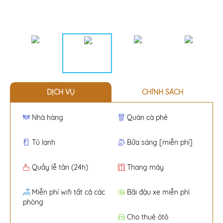
DỊCH VỤ
CHÍNH SÁCH
Nhà hàng
Quán cà phê
Tủ lạnh
Bữa sáng [miễn phí]
Quầy lễ tân (24h)
Thang máy
Miễn phí wifi tất cả các
Bãi đậu xe miễn phí
phòng
Cho thuê ôtô