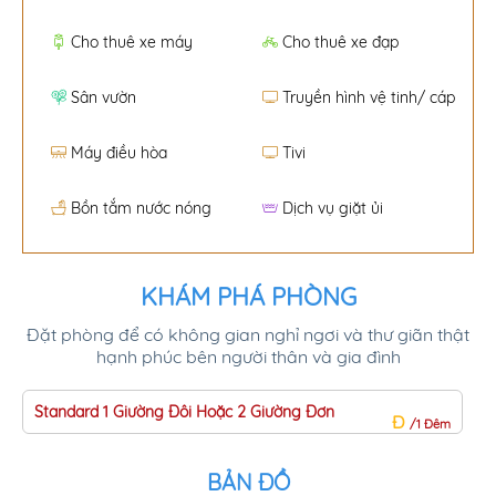
Cho thuê xe máy
Cho thuê xe đạp
Sân vườn
Truyền hình vệ tinh/ cáp
Máy điều hòa
Tivi
Bồn tắm nước nóng
Dịch vụ giặt ủi
KHÁM PHÁ PHÒNG
Đặt phòng để có không gian nghỉ ngơi và thư giãn thật
hạnh phúc bên người thân và gia đình
Standard 1 Giường Đôi Hoặc 2 Giường Đơn
D
Đ
/1 Đêm
BẢN ĐỒ