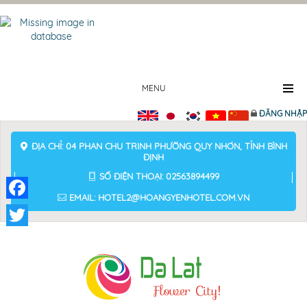
MENU
ĐĂNG NHẬP
ĐỊA CHỈ: 04 PHAN CHU TRINH PHƯỜNG QUY NHƠN, TỈNH BÌNH
ĐỊNH
SỐ ĐIỆN THOẠI: 02563894499
EMAIL: HOTEL2@HOANGYENHOTEL.COM.VN
Facebook
Twitter