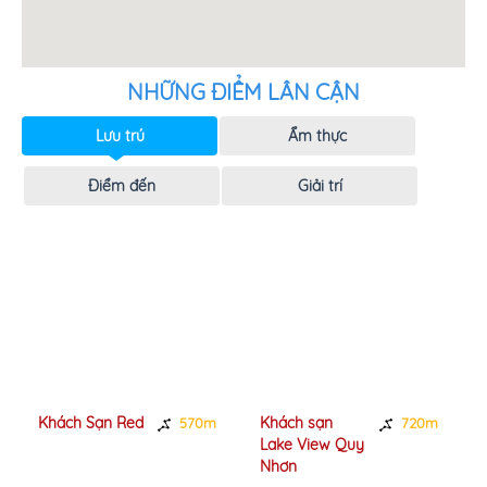
NHỮNG ĐIỂM LÂN CẬN
Lưu trú
Ẩm thực
Điểm đến
Giải trí
Khách Sạn Red
Khách sạn
570m
720m
Lake View Quy
Nhơn