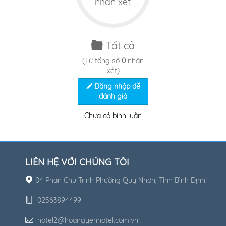
nhận xét
Tất cả
(Từ tổng số
0
nhận
xét)
Đăng nhập để
đánh giá
Chưa có bình luận
LIÊN HỆ VỚI CHÚNG TÔI
04 Phan Chu Trinh Phường Quy Nhơn, Tỉnh Bình Định
02563894499
hotel2@hoangyenhotel.com.vn