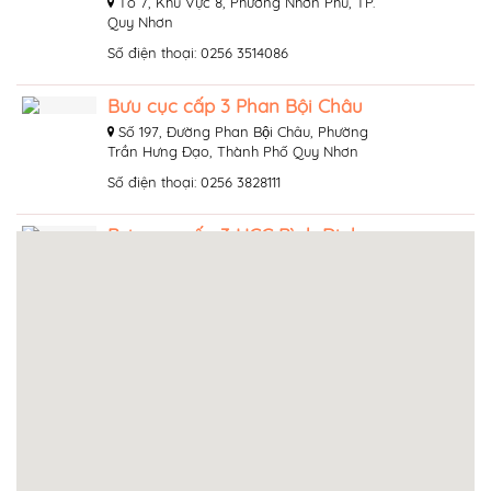
Tổ 7, Khu Vực 8, Phường Nhơn Phú, TP.
Quy Nhơn
Số điện thoại: 0256 3514086
Bưu cục cấp 3 Phan Bội Châu
Số 197, Đường Phan Bội Châu, Phường
Trần Hưng Đạo, Thành Phố Quy Nhơn
Số điện thoại: 0256 3828111
Bưu cục cấp 3 HCC Bình Định
Số 127, Đường Hai Bà Trưng, Phường
Trần Phú, Thành Phố Quy Nhơn
Số điện thoại: (0256) 000 0000
Bưu cục cấp 3 KHL Quy Nhơn
Số 02, Đường Trần Thị Kỷ, Phường Lý
Thường Kiệt, Thành Phố Quy Nhơn
Số điện thoại: 0256 3526789