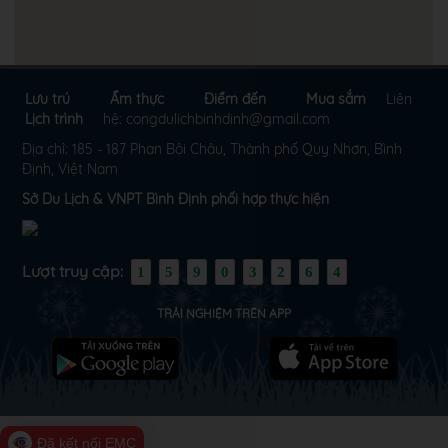
Lưu trú
Ẩm thực
Điểm đến
Mua sắm
Liên
Lịch trình
hệ: congdulichbinhdinh@gmail.com
Địa chỉ: 185 - 187 Phan Bội Châu, Thành phố Quy Nhơn, Bình
Định, Việt Nam
Sở Du Lịch & VNPT Bình Định phối hợp thực hiện
Lượt truy cập:
1
5
9
0
3
2
6
4
TRẢI NGHIỆM TRÊN APP
Đã kết nối EMC