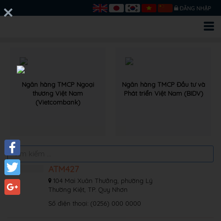
ĐĂNG NHẬP
Ngân hàng TMCP Ngoại
Ngân hàng TMCP Đầu tư và
thương Việt Nam
Phát triển Việt Nam (BIDV)
(Vietcombank)
Facebook
ATM427
104 Mai Xuân Thưởng, phường Lý
Twitter
Thường Kiệt, TP. Quy Nhơn
Google+
Số điện thoại: (0256) 000 0000