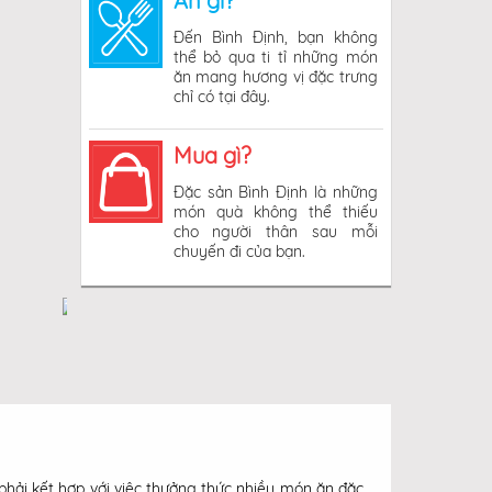
Ăn gì?
Đến Bình Định, bạn không
thể bỏ qua ti tỉ những món
ăn mang hương vị đặc trưng
chỉ có tại đây.
Mua gì?
Đặc sản Bình Định là những
món quà không thể thiếu
cho người thân sau mỗi
chuyến đi của bạn.
hải kết hợp với việc thưởng thức nhiều món ăn đặc