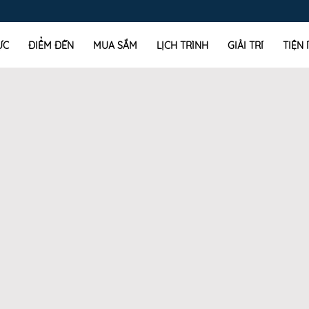
ỰC
ĐIỂM ĐẾN
MUA SẮM
LỊCH TRÌNH
GIẢI TRÍ
TIỆN 