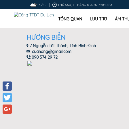
32°C
THỨ SÁU, 7 THÁNG 8 2026, 7:38:10 SA
TỔNG QUAN
LƯU TRÚ
ẨM TH
HƯƠNG BIỂN
7 Nguyễn Tất Thành, Tỉnh Bình Định
cuahang@gmail.com
090 574 29 72
Facebook
Twitter
Google+