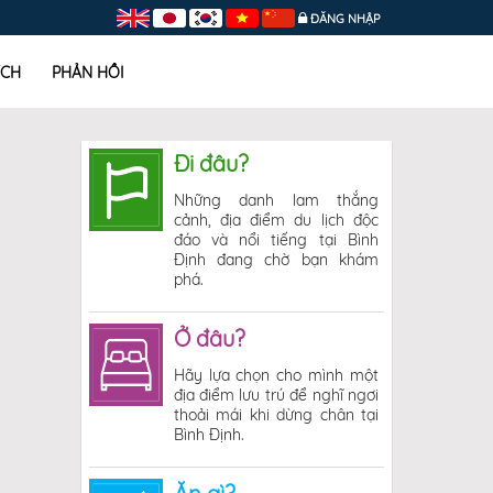
ĐĂNG NHẬP
ÍCH
PHẢN HỒI
Đi đâu?
Những danh lam thắng
cảnh, địa điểm du lịch độc
đáo và nổi tiếng tại Bình
Định đang chờ bạn khám
phá.
Ở đâu?
Hãy lựa chọn cho mình một
địa điểm lưu trú để nghĩ ngơi
thoải mái khi dừng chân tại
Bình Định.