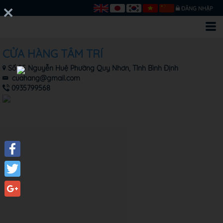
ĐĂNG NHẬP
CỬA HÀNG TÂM TRÍ
Số 05 Nguyễn Huệ Phường Quy Nhơn, Tỉnh Bình Định
cuahang@gmail.com
0935799568
Facebook
Twitter
Google+