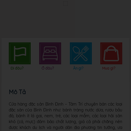
Đi đâu?
Ở đâu?
Ăn gì?
Mua gì?
Mô Tả
Cửa hàng đặc sản Bình Định – Tâm Trí chuyên bán các loại
đặc sản của Bình Định như: bánh tráng nước dừa, rượu bầu
đá, bánh ít lá gai, nem, tré, các loại mắm, các loại hải sản
khô (cá, mực) đảm bảo chất lượng, giá cả phải chăng nên
được khách du lịch và người dân địa phương tin tưởng, ưa