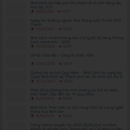
Bình Định sẽ miễn phí cho khách đi du lịch bằng tàu
hoả dịp 31/3
13/03/2025
15417
Ngày hội thưởng ngoạn hoa Trang suối Tà Má Vĩnh
Thạnh
07/03/2025
13452
Bình Định: Hoành tráng Hội chợ Quốc tế Hàng Phong
cách ngoài trời – 2025
07/03/2025
16291
Lễ hội Chùa Bà - Cảng thị Nước Mặn
27/02/2025
18077
Quảng bá du lịch Quy Nhơn – Bình Định tại ngày hội
người Bình Định tại Thành phố Hồ Chí Minh lần thứ 9
năm 2025
24/02/2025
15026
Phát động phong trào môi trường du lịch an toàn,
thân thiện, hấp dẫn tại TP Quy Nhơn
19/02/2025
14079
Bình Định: Phát triển du lịch nông thôn tại Làng nghề
trồng hoa Bình lâm
18/02/2025
15555
Tăng cường chuyến tàu SE30/SE29 phục vụ hành
khách di chuyển giữa Thành phố Hồ Chí Minh và Bình