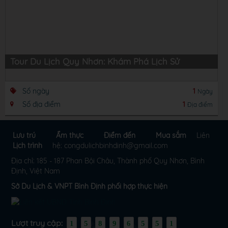
Tour Du Lịch Quy Nhơn: Khám Phá Lịch Sử
Số ngày
1
Ngày
Số địa điểm
1
Địa điểm
Lưu trú
Ẩm thực
Điểm đến
Mua sắm
Liên
Lịch trình
hệ: congdulichbinhdinh@gmail.com
Địa chỉ: 185 - 187 Phan Bội Châu, Thành phố Quy Nhơn, Bình
Định, Việt Nam
Sở Du Lịch & VNPT Bình Định phối hợp thực hiện
Lượt truy cập:
1
5
8
9
6
5
5
1