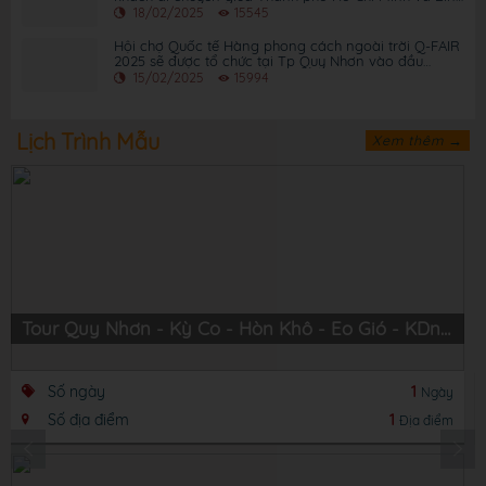
Định
18/02/2025
15545
Hội chợ Quốc tế Hàng phong cách ngoài trời Q-FAIR
2025 sẽ được tổ chức tại Tp Quy Nhơn vào đầu
tháng 3 năm 2025
15/02/2025
15994
Lịch Trình Mẫu
Xem thêm →
Tour Quy Nhơn - Kỳ Co - Hòn Khô - Eo Gió - KDn Trung Lương
Số ngày
1
Ngày
Số địa điểm
1
Địa điểm