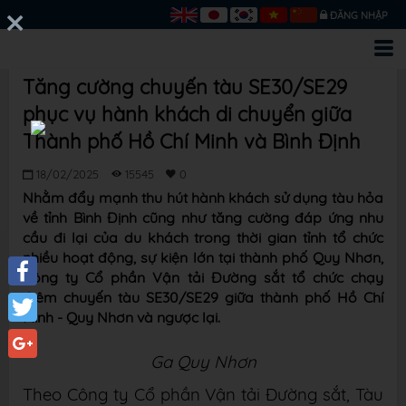
ĐĂNG NHẬP
Tăng cường chuyến tàu SE30/SE29
phục vụ hành khách di chuyển giữa
Thành phố Hồ Chí Minh và Bình Định
18/02/2025
15545
0
Nhằm đẩy mạnh thu hút hành khách sử dụng tàu hỏa
về tỉnh Bình Định cũng như tăng cường đáp ứng nhu
cầu đi lại của du khách trong thời gian tỉnh tổ chức
nhiều hoạt động, sự kiện lớn tại thành phố Quy Nhơn,
Công ty Cổ phần Vận tải Đường sắt tổ chức chạy
thêm chuyến tàu SE30/SE29 giữa thành phố Hồ Chí
Facebook
Minh - Quy Nhơn và ngược lại.
Twitter
Ga Quy Nhơn
Google+
Theo Công ty Cổ phần Vận tải Đường sắt, Tàu