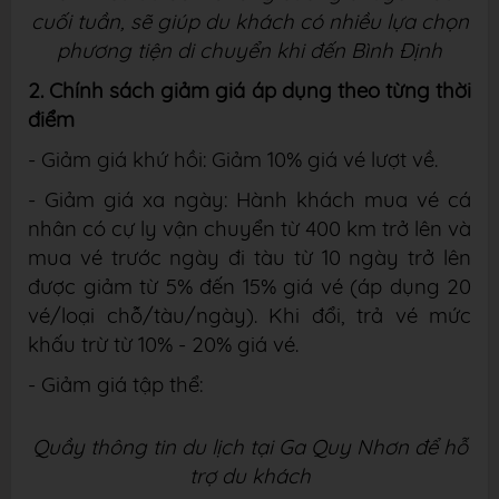
cuối tuần, sẽ giúp du khách có nhiều lựa chọn
phương tiện di chuyển khi đến Bình Định
2. Chính sách giảm giá áp dụng theo từng thời
điểm
- Giảm giá khứ hồi: Giảm 10% giá vé lượt về.
- Giảm giá xa ngày: Hành khách mua vé cá
nhân có cự ly vận chuyển từ 400 km trở
lên và
mua vé trước ngày đi tàu từ 10 ngày trở lên
được giảm từ 5% đến 15% giá vé (áp
dụng 20
vé/loại chỗ/tàu/ngày). Khi đổi, trả vé mức
khấu trừ từ 10% - 20% giá vé.
- Giảm giá tập thể:
Quầy thông tin du lịch tại Ga Quy Nhơn để hỗ
trợ du khách