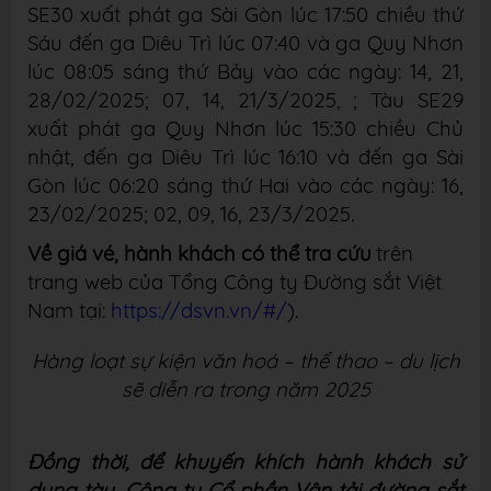
SE30 xuất phát ga Sài Gòn lúc 17:50 chiều thứ
Sáu đến ga Diêu Trì lúc 07:40
và ga Quy Nhơn
lúc 08:05 sáng thứ Bảy vào các ngày: 14, 21,
28/02/2025; 07, 14, 21/3/2025, ; Tàu SE29
xuất phát ga Quy Nhơn lúc 15:30 chiều Chủ
nhật, đến ga Diêu Trì lúc
16:10 và đến ga Sài
Gòn lúc 06:20 sáng thứ Hai vào các ngày: 16,
23/02/2025; 02, 09, 16,
23/3/2025.
Về giá vé, hành khách có thể tra cứu
trên
trang web của Tổng Công ty Đường sắt Việt
Nam tại:
https://dsvn.vn/#/
).
Hàng loạt sự kiện văn hoá – thể thao – du lịch
sẽ diễn ra trong năm 2025
Đồng thời, để khuyến khích hành khách sử
dụng tàu, Công ty Cổ phần Vận tải đường sắt