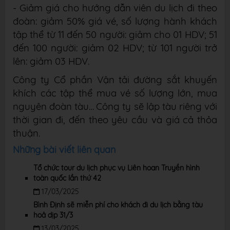
- Giảm giá cho hướng dẫn viên du lịch đi theo
đoàn: giảm 50% giá vé, số lượng
hành khách
tập thể từ 11 đến 50 người: giảm cho 01 HDV; 51
đến 100 người: giảm 02
HDV; từ 101 người trở
lên: giảm 03 HDV.
Công ty Cổ phần Vận tải đường sắt khuyến
khích các tập thể mua vé số lượng lớn, mua
nguyên đoàn tàu…
Công ty sẽ lập tàu riêng với
thời gian đi, đến theo yêu cầu và giá cả thỏa
thuận.
Những bài viết liên quan
Tổ chức tour du lịch phục vụ Liên hoan Truyền hình
toàn quốc lần thứ 42
17/03/2025
Bình Định sẽ miễn phí cho khách đi du lịch bằng tàu
hoả dịp 31/3
13/03/2025