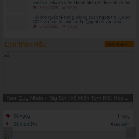
khách di chuyển giữa Thành phố Hồ Chí Minh và Bình
Định
18/02/2025
15505
Hội chợ Quốc tế Hàng phong cách ngoài trời Q-FAIR
2025 sẽ được tổ chức tại Tp Quy Nhơn vào đầu
tháng 3 năm 2025
15/02/2025
15952
Lịch Trình Mẫu
Xem thêm →
Tour Quy Nhơn - Tây Sơn: Về Miền Tam Kiệt Hào Hùng
Số ngày
1
Ngày
Số địa điểm
4
Địa điểm