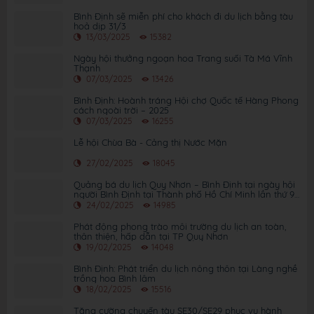
Bình Định sẽ miễn phí cho khách đi du lịch bằng tàu
hoả dịp 31/3
13/03/2025
15382
Ngày hội thưởng ngoạn hoa Trang suối Tà Má Vĩnh
Thạnh
07/03/2025
13426
Bình Định: Hoành tráng Hội chợ Quốc tế Hàng Phong
cách ngoài trời – 2025
07/03/2025
16255
Lễ hội Chùa Bà - Cảng thị Nước Mặn
27/02/2025
18045
Quảng bá du lịch Quy Nhơn – Bình Định tại ngày hội
người Bình Định tại Thành phố Hồ Chí Minh lần thứ 9
năm 2025
24/02/2025
14985
Phát động phong trào môi trường du lịch an toàn,
thân thiện, hấp dẫn tại TP Quy Nhơn
19/02/2025
14048
Bình Định: Phát triển du lịch nông thôn tại Làng nghề
trồng hoa Bình lâm
18/02/2025
15516
Tăng cường chuyến tàu SE30/SE29 phục vụ hành