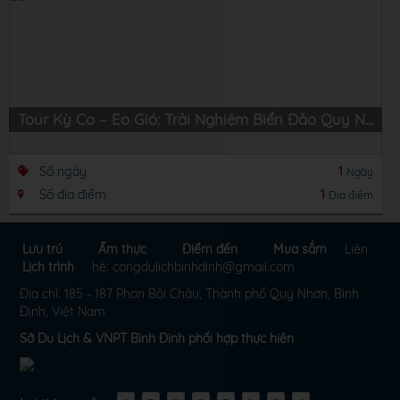
Tour Kỳ Co – Eo Gió: Trải Nghiệm Biển Đảo Quy Nhơn Hùng Vĩ
Số ngày
1
Ngày
Số địa điểm
1
Địa điểm
Lưu trú
Ẩm thực
Điểm đến
Mua sắm
Liên
Lịch trình
hệ: congdulichbinhdinh@gmail.com
Địa chỉ: 185 - 187 Phan Bội Châu, Thành phố Quy Nhơn, Bình
Định, Việt Nam
Sở Du Lịch & VNPT Bình Định phối hợp thực hiện