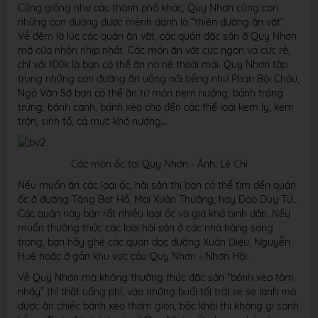
Cũng giống như các thành phố khác, Quy Nhơn cũng con
những con đường được mệnh danh là “thiên đường ăn vặt”.
Về đêm là lúc các quán ăn vặt, các quán đặc sản ở Quy Nhơn
mở cửa nhộn nhịp nhất. Các món ăn vặt cực ngon và cực rẻ,
chỉ với 100k là bạn có thể ăn no nê thoải mái. Quy Nhơn tập
trung những con đường ăn uống nổi tiếng như Phan Bội Châu,
Ngô Văn Sở bạn có thể ăn từ món nem nướng, bánh tráng
trứng, bánh canh, bánh xèo cho đến các thể loại kem ly, kem
trộn, sinh tố, cá mực khô nướng…
Các món ốc tại Quy Nhơn - Ảnh: Lê Chi
Nếu muốn ăn các loại ốc, hải sản thì bạn có thể tìm đến quán
ốc ở đường Tăng Bạt Hổ, Mai Xuân Thưởng, hay Đào Duy Từ…
Các quán này bán rất nhiều loại ốc và giá khá bình dân. Nếu
muốn thưởng thức các loại hải sản ở các nhà hàng sang
trọng, bạn hãy ghé các quán dọc đường Xuân Diệu, Nguyễn
Huệ hoặc ở gần khu vực cầu Quy Nhơn - Nhơn Hội.
Về Quy Nhơn mà không thưởng thức đặc sản “bánh xèo tôm
nhảy” thì thật uổng phí, vào những buổi tối trời se se lạnh mà
được ăn chiếc bánh xèo thơm giòn, bốc khói thì không gì sánh