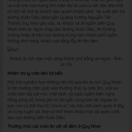
và mái che vừa mang tính hiện đại lại vừa có nét độc đáo thời
cổ tích sẽ chở du khách dạo quanh thành phố. Xe xuất bến tại
đường Xuân Diệu (phía gần Quảng trường Nguyễn Tất
Thành), tùy theo yêu cầu, du khách sẽ đi ngắm biển Quy
Nhơn trên xe ngựa chạy dọc đường Xuân Diệu, An Dương
Vương hoặc đi trên con đường trung tâm thành phố ngắm
những nhà hàng, khách sạn lộng lẫy khi lên đèn…
Khách du lịch dạo một vòng thành phố bằng xe ngựa - Ảnh:
Lê Chi
Nhâm nhi ly cafe bên bờ biển
Một trải nghiệm bạn không nên bỏ qua khi du lịch Quy Nhơn
là tận hưởng cảm giác vừa thưởng thức ly cafe ấm, vừa vùi
chân trên lớp cát mịn, mát lạnh, rồi ngồi ngắm biển nghe
tiếng sóng vỗ, hóng gió và tán gẫu cùng bạn bè. Ngoài ra,
bạn còn có thể tha hồ “check in” các kiểu bởi cảnh quan ở đây
vô cùng tuyệt vời. Bạn có thể tham khảo một vài quán café
dọc con đường biển Xuân Diệu.
Thưởng thức các món ăn vặt về đêm ở Quy Nhơn