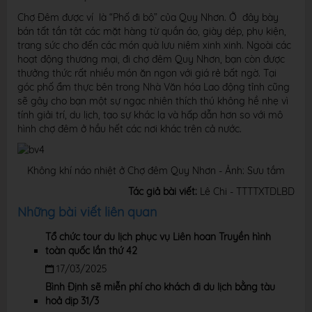
Chợ Đêm được ví là “Phố đi bộ” của Quy Nhơn. Ở đây bày
bán tất tần tật các mặt hàng từ quần áo, giày dép, phụ kiện,
trang sức cho đến các món quà lưu niệm xinh xinh. Ngoài các
hoạt động thương mại, đi chợ đêm Quy Nhơn, bạn còn được
thưởng thức rất nhiều món ăn ngon với giá rẻ bất ngờ. Tại
góc phố ẩm thực bên trong Nhà Văn hóa Lao động tỉnh cũng
sẽ gây cho bạn một sự ngạc nhiên thích thú không hề nhẹ vì
tính giải trí, du lịch, tạo sự khác lạ và hấp dẫn hơn so với mô
hình chợ đêm ở hầu hết các nơi khác trên cả nước.
Không khí náo nhiệt ở Chợ đêm Quy Nhơn - Ảnh: Sưu tầm
Tác giả bài viết:
Lê Chi - TTTTXTDLBD
Những bài viết liên quan
Tổ chức tour du lịch phục vụ Liên hoan Truyền hình
toàn quốc lần thứ 42
17/03/2025
Bình Định sẽ miễn phí cho khách đi du lịch bằng tàu
hoả dịp 31/3