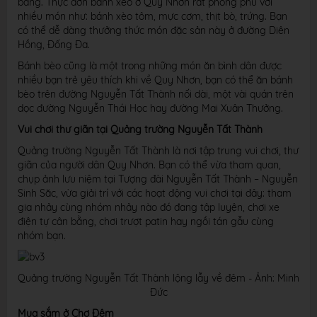
bằng. Thực đơn bánh xèo ở Quy Nhơn rất phong phú với
nhiều món như: bánh xèo tôm, mực cơm, thịt bò, trứng. Bạn
có thể dễ dàng thưởng thức món đặc sản này ở đường Diên
Hồng, Đống Đa.
Bánh bèo cũng là một trong những món ăn bình dân được
nhiều bạn trẻ yêu thích khi về Quy Nhơn, bạn có thể ăn bánh
bèo trên đường Nguyễn Tất Thành nối dài, một vài quán trên
dọc đường Nguyễn Thái Học hay đường Mai Xuân Thưởng.
Vui chơi thư giãn tại Quảng trường Nguyễn Tất Thành
Quảng trường Nguyễn Tất Thành là nơi tập trung vui chơi, thư
giãn của người dân Quy Nhơn. Bạn có thể vừa tham quan,
chụp ảnh lưu niệm tại Tượng đài Nguyễn Tất Thành – Nguyễn
Sinh Săc, vừa giải trí với các hoạt động vui chơi tại đây: tham
gia nhảy cùng nhóm nhảy nào đó đang tập luyện, chơi xe
điện tự cân bằng, chơi trượt patin hay ngồi tán gẫu cùng
nhóm bạn.
Quảng trường Nguyễn Tất Thành lộng lẫy về đêm - Ảnh: Minh
Đức
Mua sắm ở Chợ Đêm