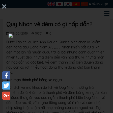
ĐĂNG NHẬP
Quy Nhơn về đêm có gì hấp dẫn?
02/05/2019
19751
0
Được Tạp chí du lịch Anh Rough Guides bình chọn là “điểm
đến hàng đầu Đông Nam Á”, Quy Nhơn khiến bất cứ ai khi
đến một lần rồi muốn quay trở lại bởi những cảnh quan thiên
nhiên tuyệt đẹp, những điểm đến văn hóa thú vị, những món
ăn hấp dẫn và đặc biệt. Về đêm thành phố biển duyên dáng
này còn có rất nhiều hoạt động thú vị đang chờ bạn khám
phá.
Tản mạn thành phố bằng xe ngựa
Facebook
Một dịch vụ mà khách du lịch về Quy Nhơn thường trải
nghiệm đó là khám phá thành phố về đêm bằng xe ngựa. Bạn
Twitter
sẽ được thư giãn vừa dạo ngắm thành phố biển Quy Nhơn về
đêm đẹp rực rỡ, vừa nghe tiếng sóng vỗ rì rào và cảm nhận
Google+
nhịp sống thật chậm rãi, nhẹ nhàng của con người nơi đây.
Những chiếc xe ngựa được trang trí khá bắt mắt với ghế ngồi