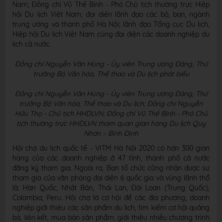
Nam; Đồng chí Vũ Thế Bình - Phó Chủ tịch thường trực Hiệp
hội Du lịch Việt Nam; đại diện lãnh đạo các bộ, ban, ngành
trung ương và thành phố Hà Nội; lãnh đạo Tổng cục Du lịch,
Hiệp hội Du lịch Việt Nam cùng đại diện các doanh nghiệp du
lịch cả nước.
Đồng chí Nguyễn Văn Hùng - Ủy viên Trung ương Đảng, Thứ
trưởng Bộ Văn hóa, Thể thao và Du lịch phát biểu
Đồng chí Nguyễn Văn Hùng - Ủy viên Trung ương Đảng, Thứ
trưởng Bộ Văn hóa, Thể thao và Du lịch; Đồng chí Nguyễn
Hữu Thọ - Chủ tịch HHDLVN; Đồng chí Vũ Thế Bình - Phó Chủ
tịch thường trực HHDLVN tham quan gian hàng Du lịch Quy
Nhơn – Bình Định
Hội chợ du lịch quốc tế - VITM Hà Nội 2020 có hơn 300 gian
hàng của các doanh nghiệp ở 47 tỉnh, thành phố cả nước
đăng ký tham gia. Ngoài ra, Ban tổ chức cũng nhận được sự
tham gia của văn phòng đại diện 6 quốc gia và vùng lãnh thổ
là: Hàn Quốc, Nhật Bản, Thái Lan, Đài Loan (Trung Quốc),
Colombia, Peru. Hội chợ là cơ hội để các địa phương, doanh
nghiệp giới thiệu các sản phẩm du lịch, tìm kiếm cơ hội quảng
bá, liên kết, mua bán sản phẩm, giới thiệu nhiều chương trình