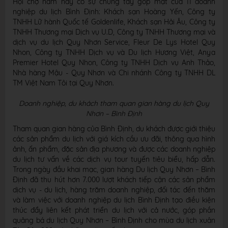
Hội chợ năm nay có sự chung tay góp mặt của 11 doanh
nghiệp du lịch Bình Định: Khách sạn Hoàng Yến, Công ty
TNHH Lữ hành Quốc tế Goldenlife, Khách sạn Hải Âu, Công ty
TNHH Thương mại Dịch vụ U.D, Công ty TNHH Thương mại và
dịch vụ du lịch Quy Nhơn Service, Fleur De Lys Hotel Quy
Nhon, Công ty TNHH Dịch vụ và Du lịch Hương Việt, Anya
Premier Hotel Quy Nhon, Công ty TNHH Dịch vụ Anh Thảo,
Nhà hàng Mậu - Quy Nhơn và Chi nhánh Công ty TNHH DL
TM Việt Nam Tôi tại Quy Nhơn.
Doanh nghiệp, du khách tham quan gian hàng du lịch Quy
Nhơn – Bình Định
Tham quan gian hàng của Bình Định, du khách được giới thiệu
các sản phẩm du lịch với giá kích cầu ưu đãi, thông qua hình
ảnh, ấn phẩm, đặc sản địa phương và được các doanh nghiệp
du lịch tư vấn về các dịch vụ tour tuyến tiêu biểu, hấp dẫn.
Trong ngày đầu khai mạc, gian hàng Du lịch Quy Nhơn – Bình
Định đã thu hút hơn 7.000 lượt khách tiếp cận các sản phẩm
dịch vụ - du lịch, hàng trăm doanh nghiệp, đối tác đến thăm
và làm việc với doanh nghiệp du lịch Bình Định tạo điều kiện
thúc đẩy liên kết phát triển du lịch với cả nước, góp phần
quảng bá du lịch Quy Nhơn – Bình Định cho mùa du lịch xuân