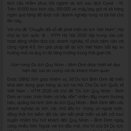
kích cầu nhằm phục hồi ngành du lịch sau dịch Covid – 19.
Trên 10.000 tour kích cầu, 100.000 vé máy bay giá rẻ và hàng
ngàn quà tặng đã được các doanh nghiệp tung ra tại hội chợ
lần này.
Với chủ đề "Chuyển đổi số để phát triển du lịch Việt Nam", Hội
chợ du lịch quốc tế - VITM Hà Nội 2020 tập trung vào các
hoạt động nhằm đưa các doanh nghiệp, tổ chức tiệm cận với
công nghệ 4.0, tìm giải pháp để du lịch Việt Nam bắt kịp xu
hướng mới và duy trì đà tăng trưởng trong thời gian tới.
Gian hàng Du lịch Quy Nhơn – Bình Định được thiết kế đẹp,
hiện đại, tạo ấn tượng với du khách tham quan
Được UBND tỉnh giao nhiệm vụ, Sở Du lịch Bình Định đã triển
khai dàn dựng gian hàng du lịch tại Hội Chợ Du lịch Quốc tế
Việt Nam – VITM 2020 với chủ đề "Du lịch Quy Nhơn - Bình
Định an toàn, thân thiện và hấp dẫn" nhằm đẩy mạnh thương
hiệu, quảng bá hình ảnh du lịch Quy Nhơn - Bình Định đến các
doanh nghiệp du lịch, các nhà đầu tư trong và ngoài nước,
đồng thời tìm kiếm đối tác liên kết phát triển và kết nối tour
tuyến nhằm thu hút khách đến Quy Nhơn – Bình Định ngày
càng nhiều hơn. Ngoài vai trò đầu mối, chủ trì của Sở Du lịch,