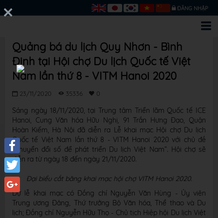
ĐĂNG NHẬP
Quảng bá du lịch Quy Nhơn - Bình
Định tại Hội chợ Du lịch Quốc tế Việt
Nam lần thứ 8 - VITM Hanoi 2020
23/11/2020
35336
0
Sáng ngày 18/11/2020, tại Trung tâm Triển lãm Quốc tế ICE
Hanoi, Cung Văn hóa Hữu Nghị, 91 Trần Hưng Đạo, Quận
Hoàn Kiếm, Hà Nội đã diễn ra Lễ khai mạc Hội chợ Du lịch
Quốc tế Việt Nam lần thứ 8 - VITM Hanoi 2020 với chủ đề
“Chuyển đổi số để phát triển Du lịch Việt Nam”. Hội chợ sẽ
diễn ra từ ngày 18 đến ngày 21/11/2020.
Facebook
Đại biểu cắt băng khai mạc hội chợ VITM Hanoi 2020.
Twitter
Dự lễ khai mạc có Đồng chí Nguyễn Văn Hùng - Ủy viên
Google+
Trung ương Đảng, Thứ trưởng Bộ Văn hóa, Thể thao và Du
lịch; Đồng chí Nguyễn Hữu Thọ - Chủ tịch Hiệp hội Du lịch Việt