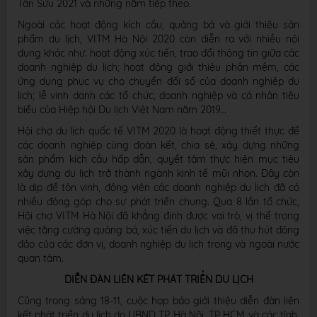
Tân Sửu 2021 và những năm tiếp theo.
Ngoài các hoạt động kích cầu, quảng bá và giới thiệu sản
phẩm du lịch, VITM Hà Nội 2020 còn diễn ra với nhiều nội
dung khác như: hoạt động xúc tiến, trao đổi thông tin giữa các
doanh nghiệp du lịch; hoạt động giới thiệu phần mềm, các
ứng dụng phục vụ cho chuyển đổi số của doanh nghiệp du
lịch; lễ vinh danh các tổ chức, doanh nghiệp và cá nhân tiêu
biểu của Hiệp hội Du lịch Việt Nam năm 2019…
Hội chợ du lịch quốc tế VITM 2020 là hoạt động thiết thực để
các doanh nghiệp cùng đoàn kết, chia sẻ, xây dựng những
sản phẩm kích cầu hấp dẫn, quyết tâm thực hiện mục tiêu
xây dựng du lịch trở thành ngành kinh tế mũi nhọn. Đây còn
là dịp để tôn vinh, động viên các doanh nghiệp du lịch đã có
nhiều đóng góp cho sự phát triển chung. Qua 8 lần tổ chức,
Hội chợ VITM Hà Nội đã khẳng định được vai trò, vị thế trong
việc tăng cường quảng bá, xúc tiến du lịch và đã thu hút đông
đảo của các đơn vị, doanh nghiệp du lịch trong và ngoài nước
quan tâm.
DIỄN ĐÀN LIÊN KẾT PHÁT TRIỂN DU LỊCH
Cũng trong sáng 18-11, cuộc họp báo giới thiệu diễn đàn liên
kết phát triển du lịch do UBND TP Hà Nội, TP HCM và các tỉnh,