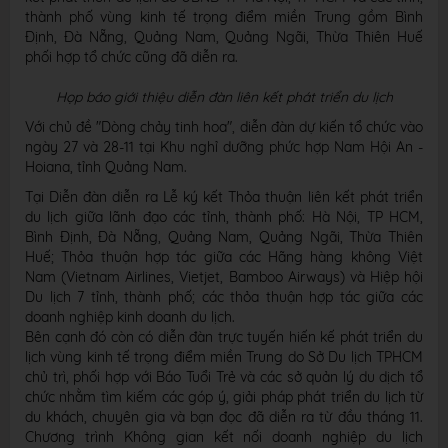
thành phố vùng kinh tế trọng điểm miền Trung gồm Bình
Định, Đà Nẵng, Quảng Nam, Quảng Ngãi, Thừa Thiên Huế
phối hợp tổ chức cũng đã diễn ra.
Họp báo giới thiệu diễn đàn liên kết phát triển du lịch
Với chủ đề "Dòng chảy tinh hoa", diễn đàn dự kiến tổ chức vào
ngày 27 và 28-11 tại Khu nghỉ dưỡng phức hợp Nam Hội An -
Hoiana, tỉnh Quảng Nam.
Tại Diễn đàn diễn ra Lễ ký kết Thỏa thuận liên kết phát triển
du lịch giữa lãnh đạo các tỉnh, thành phố: Hà Nội, TP HCM,
Bình Định, Đà Nẵng, Quảng Nam, Quảng Ngãi, Thừa Thiên
Huế; Thỏa thuận hợp tác giữa các Hãng hàng không Việt
Nam (Vietnam Airlines, Vietjet, Bamboo Airways) và Hiệp hội
Du lịch 7 tỉnh, thành phố; các thỏa thuận hợp tác giữa các
doanh nghiệp kinh doanh du lịch.
Bên cạnh đó còn có diễn đàn trực tuyến hiến kế phát triển du
lịch vùng kinh tế trọng điểm miền Trung do Sở Du lịch TPHCM
chủ trì, phối hợp với Báo Tuổi Trẻ và các sở quản lý du dịch tổ
chức nhằm tìm kiếm các góp ý, giải pháp phát triển du lịch từ
du khách, chuyên gia và bạn đọc đã diễn ra từ đầu tháng 11.
Chương trình Không gian kết nối doanh nghiệp du lịch