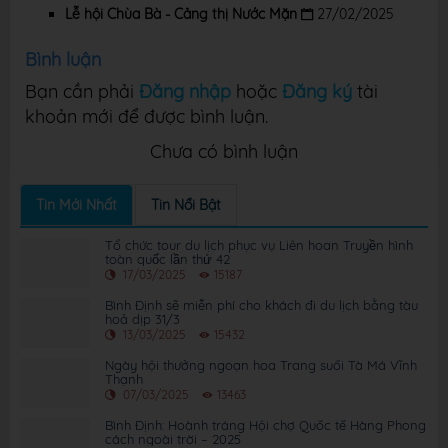
Lễ hội Chùa Bà - Cảng thị Nước Mặn
27/02/2025
Bình luận
Bạn cần phải
Đăng nhập
hoặc
Đăng ký
tài
khoản mới để được bình luận.
Chưa có bình luận
Tin Mới Nhất
Tin Nổi Bật
Tổ chức tour du lịch phục vụ Liên hoan Truyền hình
toàn quốc lần thứ 42
17/03/2025
15187
Bình Định sẽ miễn phí cho khách đi du lịch bằng tàu
hoả dịp 31/3
13/03/2025
15432
Ngày hội thưởng ngoạn hoa Trang suối Tà Má Vĩnh
Thạnh
07/03/2025
13463
Bình Định: Hoành tráng Hội chợ Quốc tế Hàng Phong
cách ngoài trời – 2025