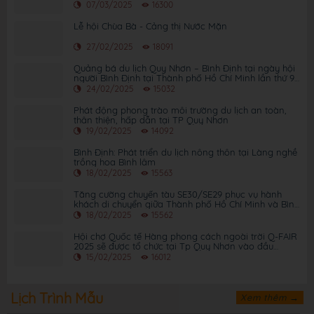
07/03/2025
16300
Lễ hội Chùa Bà - Cảng thị Nước Mặn
27/02/2025
18091
Quảng bá du lịch Quy Nhơn – Bình Định tại ngày hội
người Bình Định tại Thành phố Hồ Chí Minh lần thứ 9
năm 2025
24/02/2025
15032
Phát động phong trào môi trường du lịch an toàn,
thân thiện, hấp dẫn tại TP Quy Nhơn
19/02/2025
14092
Bình Định: Phát triển du lịch nông thôn tại Làng nghề
trồng hoa Bình lâm
18/02/2025
15563
Tăng cường chuyến tàu SE30/SE29 phục vụ hành
khách di chuyển giữa Thành phố Hồ Chí Minh và Bình
Định
18/02/2025
15562
Hội chợ Quốc tế Hàng phong cách ngoài trời Q-FAIR
2025 sẽ được tổ chức tại Tp Quy Nhơn vào đầu
tháng 3 năm 2025
15/02/2025
16012
Lịch Trình Mẫu
Xem thêm →