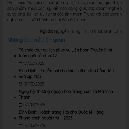
"Business Matching", nơi gặp gỡ trực tiếp, giao lưu, giới thiệu
sản phẩm, mua bán, ký kết hợp đồng giữa các doanh nghiệp
cung ứng du lịch ưu tú tại các tỉnh miền Trung với các doanh
nghiệp du lịch/lữ hành tại hai đầu đất nước…
Nguồn:
Nguyễn Trung - TTTTXTDL Bình Định
Những bài viết liên quan
Tổ chức tour du lịch phục vụ Liên hoan Truyền hình
toàn quốc lần thứ 42
17/03/2025
Bình Định sẽ miễn phí cho khách đi du lịch bằng tàu
hoả dịp 31/3
13/03/2025
Ngày hội thưởng ngoạn hoa Trang suối Tà Má Vĩnh
Thạnh
07/03/2025
Bình Định: Hoành tráng Hội chợ Quốc tế Hàng
Phong cách ngoài trời – 2025
07/03/2025