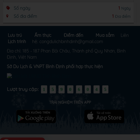
Số ngày
1
Ngày
Số địa điểm
1
Địa điểm
Lưu trú
Ẩm thực
Điểm đến
Mua sắm
Liên
Lịch trình
hệ: congdulichbinhdinh@gmail.com
Địa chỉ: 185 - 187 Phan Bội Châu, Thành phố Quy Nhơn, Bình
Định, Việt Nam
Sở Du Lịch & VNPT Bình Định phối hợp thực hiện
Lượt truy cập:
1
5
9
0
6
0
4
5
TRẢI NGHIỆM TRÊN APP