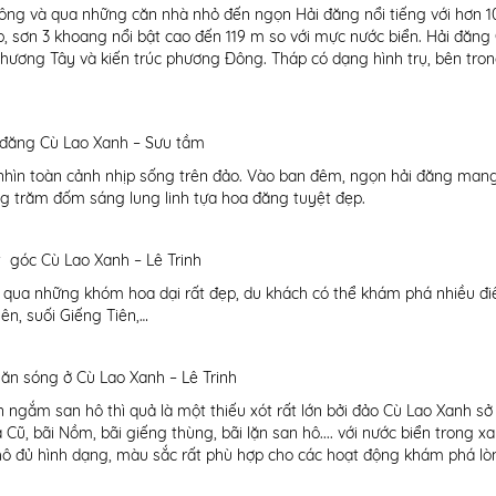
ng và qua những căn nhà nhỏ đến ngọn Hải đăng nổi tiếng với hơn
áp, sơn 3 khoang nổi bật cao đến 119 m so với mực nước biển. Hải đăng
ương Tây và kiến trúc phương Ðông. Tháp có dạng hình trụ, bên tro
 đăng Cù Lao Xanh – Sưu tầm
nhìn toàn cảnh nhịp sống trên đảo. Vào ban đêm, ngọn hải đăng mang
ng trăm đốm sáng lung linh tựa hoa đăng tuyệt đẹp.
 góc Cù Lao Xanh – Lê Trinh
, qua những khóm hoa dại rất đẹp, du khách có thể khám phá nhiều 
ên, suối Giếng Tiên,…
ăn sóng ở Cù Lao Xanh – Lê Trinh
 ngắm san hô thì quả là một thiếu xót rất lớn bởi đảo Cù Lao Xanh sở
 Cũ, bãi Nồm, bãi giếng thùng, bãi lặn san hô.... với nước biển trong x
hô đủ hình dạng, màu sắc rất phù hợp cho các hoạt động khám phá lò