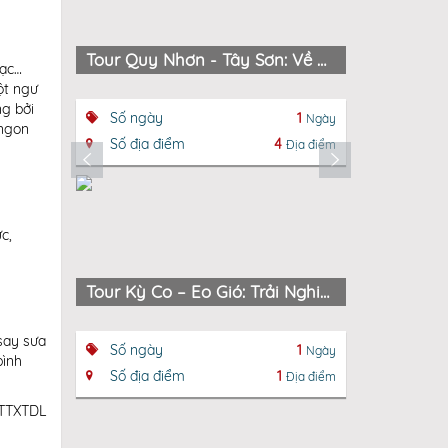
Tour Quy Nhơn - Tây Sơn: Về Miền Tam Kiệt Hào Hùng
mạc…
ột ngư
ng bởi
Số ngày
1
Số ngày
Ngày
 ngon
Số địa điểm
4
Số địa đ
Địa điểm
c,
Tour Kỳ Co – Eo Gió: Trải Nghiệm Biển Đảo Quy Nhơn Hùng Vĩ
Du Lịch
say sưa
Số ngày
1
Số ngày
Ngày
bình
Số địa điểm
1
Số địa đ
Địa điểm
TTTXTDL