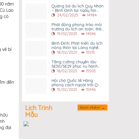
 100 năm
Quảng bá du lịch Quy Nhơn
 Cù Lao
– Bình Định tại ngày hội
người Bình Định tại Thành
24/02/2025
14984
ng có
phố Hồ Chí Minh lần thứ 9
năm 2025
Phát động phong trào môi
trường du lịch an toàn, thân
thiện, hấp dẫn tại TP Quy
19/02/2025
14046
Nhơn
Bình Định: Phát triển du lịch
nông thôn tại Làng nghề
 vẻ bí
trồng hoa Bình lâm
18/02/2025
15515
Tăng cường chuyến tàu
SE30/SE29 phục vụ hành
khách di chuyển giữa Thành
18/02/2025
15503
phố Hồ Chí Minh và Bình
Định
Hội chợ Quốc tế Hàng
điểm đến
phong cách ngoài trời Q-
FAIR 2025 sẽ được tổ chức
15/02/2025
15946
tại Tp Quy Nhơn vào đầu
tháng 3 năm 2025
Lịch Trình
Xem thêm →
Mẫu
 hữu
anh
ng đại