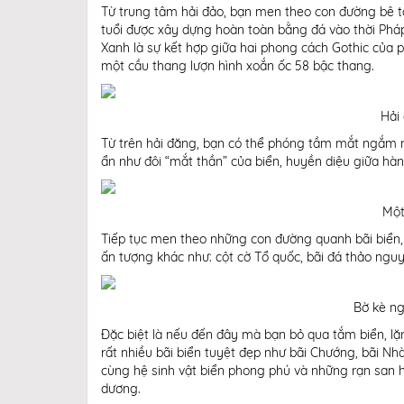
Từ trung tâm hải đảo, bạn men theo con đường bê tô
tuổi được xây dựng hoàn toàn bằng đá vào thời Ph
Xanh là sự kết hợp giữa hai phong cách Gothic của ph
một cầu thang lượn hình xoắn ốc 58 bậc thang.
Hải
Từ trên hải đăng, bạn có thể phóng tầm mắt ngắm 
ẩn như đôi “mắt thần” của biển, huyền diệu giữa hà
Một
Tiếp tục men theo những con đường quanh bãi biển
ấn tượng khác như: cột cờ Tổ quốc, bãi đá thảo nguy
Bờ kè ng
Đặc biệt là nếu đến đây mà bạn bỏ qua tắm biển, lặn
rất nhiều bãi biển tuyệt đẹp như bãi Chướng, bãi Nhà
cùng hệ sinh vật biển phong phú và những rạn san 
dương.