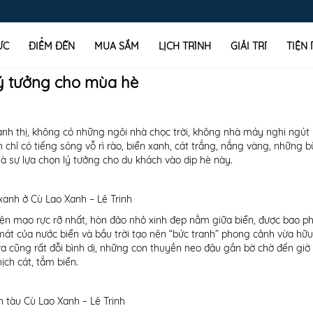
ỰC
ĐIỂM ĐẾN
MUA SẮM
LỊCH TRÌNH
GIẢI TRÍ
TIỆN 
lý tưởng cho mùa hè
ành thị, không có những ngôi nhà chọc trời, không nhà máy nghi ngút 
 chỉ có tiếng sóng vỗ rì rào, biển xanh, cát trắng, nắng vàng, những b
là sự lựa chọn lý tưởng cho du khách vào dịp hè này.
xanh ở Cù Lao Xanh – Lê Trinh
ạo rực rỡ nhất, hòn đảo nhỏ xinh đẹp nằm giữa biển, được bao phu
mát của nước biển và bầu trời tạo nên “bức tranh” phong cảnh vừa hữu
 cũng rất đỗi bình dị, những con thuyền neo đậu gần bờ chờ đến giờ r
ịch cát, tắm biển.
 tàu Cù Lao Xanh – Lê Trinh