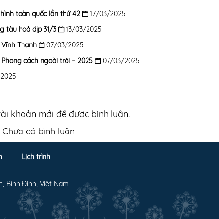
̀nh toàn quốc lần thứ 42
17/03/2025
g tàu hoả dịp 31/3
13/03/2025
 Vĩnh Thạnh
07/03/2025
 Phong cách ngoài trời – 2025
07/03/2025
/2025
ài khoản mới để được bình luận.
Chưa có bình luận
m
Lịch trình
n, Bình Định, Việt Nam