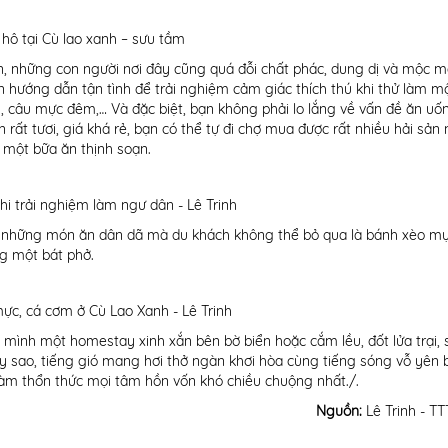
hô tại Cù lao xanh – sưu tầm
ển, những con người nơi đây cũng quá đỗi chất phác, dung dị và mộc 
 hướng dẫn tận tình để trải nghiệm cảm giác thích thú khi thử làm m
um, câu mực đêm,… Và đặc biệt, bạn không phải lo lắng về vấn đề ăn uố
rất tươi, giá khá rẻ, bạn có thể tự đi chợ mua được rất nhiều hải sản
 một bữa ăn thịnh soạn.
i trải nghiệm làm ngư dân - Lê Trinh
ng những món ăn dân dã mà du khách không thể bỏ qua là bánh xèo mự
g một bát phở.
ực, cá cơm ở Cù Lao Xanh - Lê Trinh
mình một homestay xinh xắn bên bờ biển hoặc cắm lều, đốt lửa trại, 
đầy sao, tiếng gió mang hơi thở ngàn khơi hòa cùng tiếng sóng vỗ yên 
àm thổn thức mọi tâm hồn vốn khó chiều chuộng nhất./.
Nguồn:
Lê Trinh - T