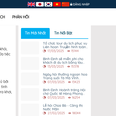
ĐĂNG NHẬP
ÍCH
PHẢN HỒI
Tin Mới Nhất
Tin Nổi Bật
Tổ chức tour du lịch phục vụ
Liên hoan Truyền hình toàn
khói,
quốc lần thứ 42
17/03/2025
15144
ữa tiệc
Bình Định sẽ miễn phí cho
khách đi du lịch bằng tàu
hoả dịp 31/3
13/03/2025
15378
Ngày hội thưởng ngoạn hoa
Trang suối Tà Má Vĩnh
̉ bởi
Thạnh
07/03/2025
13423
 tình
Bình Định: Hoành tráng Hội
a khơi,
chợ Quốc tế Hàng Phong
cách ngoài trời – 2025
07/03/2025
16254
Lễ hội Chùa Bà - Cảng thị
Nước Mặn
27/02/2025
18044