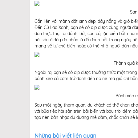
San 
Gắn liền với mảnh đất xinh đẹp, đầy nắng và gió bi
Đến Cù Lao Xanh, bạn sẽ có dịp được cùng người dân
dân thực thụ: đi đánh lưới, câu cá, lặn biển bắt nh
hải sản ở đây đa phần là đồ đánh bắt trong ngày nên 
mang về tự chế biến hoặc có thể nhờ người dân nấu
Thành quả kh
Ngoài ra, bạn sẽ có dịp được thưởng thức một tro
bánh xèo cá cơm trứ danh đến no nê mà giá chỉ bằn
Bánh xèo m
Sau một ngày tham quan, du khách có thể chọn cho 
với bữa tiệc hải sản trên bãi biển với bầu trời đêm 
tạo nên bản nhạc du dương mê đắm, chắc chắn sẽ l
Những bài viết liên quan