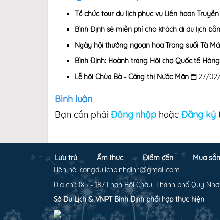
Tổ chức tour du lịch phục vụ Liên hoan Truyền hi
Bình Định sẽ miễn phí cho khách đi du lịch bằn
Ngày hội thưởng ngoạn hoa Trang suối Tà Má
Bình Định: Hoành tráng Hội chợ Quốc tế Hàng
Lễ hội Chùa Bà - Cảng thị Nước Mặn
27/02
Bình luận
Bạn cần phải
Đăng nhập
hoặc
Đăng ký
t
Lưu trú
Ẩm thực
Điểm đến
Mua sắ
Liên hệ: congdulichbinhdinh@gmail.com
Địa chỉ: 185 - 187 Phan Bội Châu, Thành phố Quy Nhơ
Sở Du Lịch & VNPT Bình Định phối hợp thực hiện