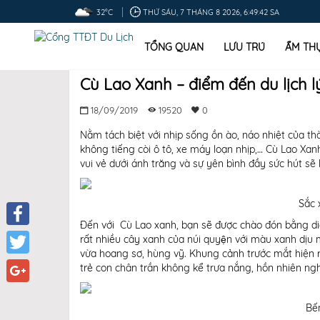
32°C
THỨ SÁU, 7 THÁNG 8 2026, 6:49:42 SA
TỔNG QUAN
LƯU TRÚ
ẨM TH
Cù Lao Xanh – điểm đến du lịch 
18/09/2019
19520
0
Nằm tách biệt với nhịp sống ồn ào, náo nhiệt của th
không tiếng còi ô tô, xe máy loạn nhịp,… Cù Lao Xanh
vui vẻ dưới ánh trăng và sự yên bình đầy sức hút sẽ 
Sắc 
Đến với Cù Lao xanh, bạn sẽ được chào đón bằng diện m
Facebook
rất nhiều cây xanh của núi quyện với màu xanh dịu 
vừa hoang sơ, hùng vỹ. Khung cảnh trước mắt hiện ra
Twitter
trẻ con chân trần không kể trưa nắng, hồn nhiên ngh
Google+
Bến