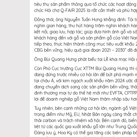
tiêu thụ sản phẩm thông qua tổ chức các hoạt động X
chức Hội chợ Q-FAIR 2025 là rất cần thiết và phù hợp
Đồng thời, ông Nguyễn Tuấn Hưng khẳng định: Tôi t
nghìn gian hàng, thu hút hàng trăm nghìn khách hà
kết nối, giao lưu, hợp tác; giúp đưa hình ảnh gỗ và
khách hàng đến với gỗ và sản phẩm gỗ của Việt Na
tiếp theo, thực hiện thành công mục tiêu xuất khẩ
CBG bền vững, hiệu quả giai đoạn 2021 – 2030” đã 
Ông Bùi Quang Hưng phát biểu tại Lễ khai mạc Hội 
Còn Phó Cục trưởng Cục XTTM Bùi Quang Hưng thì ch
đang đứng trước nhiều cơ hội lớn để bứt phá mạnh mẽ
tại châu Á, với kim ngạch xuất khẩu năm 2024 ước đ
đang chuyển dịch sang các sản phẩm bền vững, thân t
định thương mại tự do thế hệ mới như EVFTA, CPTPP,
lợi để doanh nghiệp gỗ Việt Nam thâm nhập sâu hơn
Tuy nhiên, bên cạnh những cơ hội lớn, ngành gỗ Việt
trọng điểm như Mỹ, EU, Nhật Bản ngày càng thắt ch
thải carbon và trách nhiệm xã hội. Bên cạnh đó, biế
liệt từ các quốc gia xuất khẩu gỗ lớn như Trung Quốc
Đáng lưu ý, Hoa Kỳ có thể gia tăng các biện pháp b