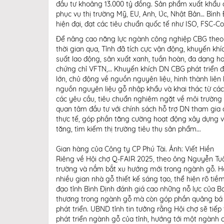
đầu tư khoảng 13.000 tỷ đồng. Sản phẩm xuất khẩu c
phục vụ thị trường Mỹ, EU, Anh, Úc, Nhật Bản… Bìn
hiện đại, đạt các tiêu chuẩn quốc tế như ISO, FSC-
Để nâng cao năng lực ngành công nghiệp CBG theo đ
thời gian qua, Tỉnh đã tích cực vận động, khuyến k
suất lao động, sản xuất xanh, tuần hoàn, đa dạng h
chứng chỉ VFTN,… Khuyến khích DN CBG phát triển đa 
lớn, chủ động về nguồn nguyên liệu, hình thành liê
nguồn nguyên liệu gỗ nhập khẩu và khai thác từ cá
các yêu cầu, tiêu chuẩn nghiêm ngặt về môi trườn
quan tâm đầu tư với chính sách hỗ trợ DN tham gia c
thực tế, góp phần tăng cường hoạt động xây dựng và
tăng, tìm kiếm thị trường tiêu thụ sản phẩm...
Gian hàng của Công ty CP Phú Tài. Ảnh: Viết Hiền
Riêng về Hội chợ Q-FAIR 2025, theo ông Nguyễn Tuấ
trường và nắm bắt xu hướng mới trong ngành gỗ. H
nhiều gian nhà gỗ thiết kế sáng tạo, thể hiện rõ tiề
đạo tỉnh Bình Định đánh giá cao những nỗ lực của B
thương trong ngành gỗ mà còn góp phần quảng bá h
phát triển. UBND tỉnh tin tưởng rằng Hội chợ sẽ tiếp
phát triển ngành gỗ của tỉnh, hướng tới một ngành 