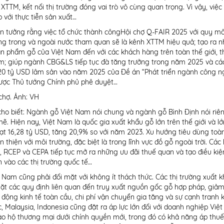
TTM, kết nối thị trường đóng vai trò vô cùng quan trọng. Vì vậy, việc
 với thực tiễn sản xuất…
in tưởng rằng việc tổ chức thành côngHội chợ Q-FAIR 2025 với quy m
ng trong và ngoài nước tham quan sẽ là kênh XTTM hiệu quả; tạo ra n
 sản phẩm gỗ của Việt Nam đến với các khách hàng trên toàn thế giới, t
m; giúp ngành CBG&LS tiếp tục đà tăng trưởng trong năm 2025 và c
u 20 tỷ USD lâm sản vào năm 2025 của Đề án “Phát triển ngành công n
được Thủ tướng Chính phủ phê duyệt…
chợ. Ảnh: VH
o biết: Ngành gỗ Việt Nam nói chung và ngành gỗ Bình Định nói riê
. Hiện nay, Việt Nam là quốc gia xuất khẩu gỗ lớn trên thế giới và lớ
ạt 16,28 tỷ USD, tăng 20,9% so với năm 2023. Xu hướng tiêu dùng toà
hiện với môi trường, đặc biệt là trong lĩnh vực đồ gỗ ngoài trời. Các 
 RCEP và CEPA tiếp tục mở ra những ưu đãi thuế quan và tạo điều kiệ
 vào các thị trường quốc tế…
 Nam cũng phải đối mặt với không ít thách thức. Các thị trường xuất 
ặt các quy định liên quan đến truy xuất nguồn gốc gỗ hợp pháp, giả
n động kinh tế toàn cầu, chi phí vận chuyển gia tăng và sự cạnh tranh 
, Malaysia, Indonesia cũng đặt ra áp lực lớn đối với doanh nghiệp Việ
ảo hộ thương mại dưới chính quyền mới, trong đó có khả năng áp thu