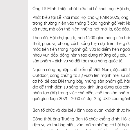
Ông Lê Minh Thiện phát biểu tại Lễ khai mạc Hội ch
Phát biểu tại Lễ khai mạc Hội chợ Q-FAIR 2025, ông 
trọng thường niên vào tháng 3 của ngành gỗ Việt Na
cả nước, mà còn thể hiện những nét mới lạ, độc đáo
Theo đó, Hội chợ quy tụ hơn 1.200 gian hàng của h
thất, phục vụ phong cách sống hiện đại trên thế giớ
móc tiên tiến trong ngành gỗ; vừa là điểm hẹn ngo
nhau vun đắp, đồng hành tạo dựng những cây cầu, n
sản phẩm - dịch vụ và đối tác mua hàng quốc tế.
Ngành công nghiệp chế biến gỗ Việt Nam, đặc biệt l
Outdoor, đang chứng tỏ sự vươn lên mạnh mẽ, sự sán
cơ hội để các DN trưng bày những sản phẩm gỗ, hàng
dịp để trình diễn sự sáng tạo, tính ứng dụng của côn
nhân tạo (AI) trong việc chế biến, chế tạo sản phẩ
quả giai đoạn 2021 - 2030 sẽ đạt 2 tỷ USD của ngàn
Ban tổ chức và đại biểu lãnh đạo quan khách thực h
Đồng thời, ông Trưởng Ban tổ chức khẳng định: Hội 
dịch vụ và thương hiệu, vừa mở ra những cơ hội hợp 