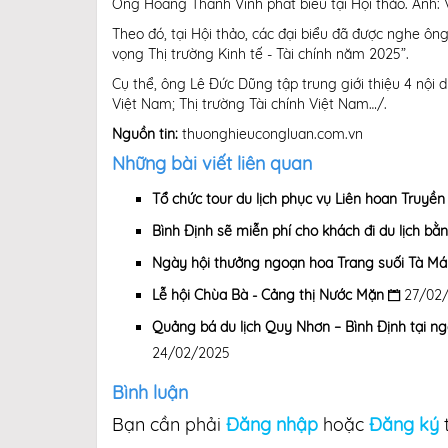
Ông Hoàng Thanh Vĩnh phát biểu tại Hội thảo. Ảnh: 
Theo đó, tại Hội thảo, các đại biểu đã được nghe ôn
vọng Thị trường Kinh tế - Tài chính năm 2025”.
Cụ thể, ông Lê Đức Dũng tập trung giới thiệu 4 nội 
Việt Nam; Thị trường Tài chính Việt Nam…/.
Nguồn tin:
thuonghieucongluan.com.vn
Những bài viết liên quan
Tổ chức tour du lịch phục vụ Liên hoan Truyền hi
Bình Định sẽ miễn phí cho khách đi du lịch bằn
Ngày hội thưởng ngoạn hoa Trang suối Tà Má
Lễ hội Chùa Bà - Cảng thị Nước Mặn
27/02
Quảng bá du lịch Quy Nhơn – Bình Định tại ng
24/02/2025
Bình luận
Bạn cần phải
Đăng nhập
hoặc
Đăng ký
t