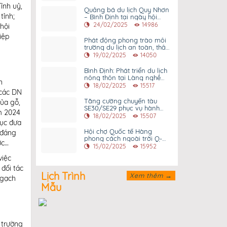
ỉnh uỷ,
Quảng bá du lịch Quy Nhơn
tỉnh;
– Bình Định tại ngày hội
người Bình Định tại Thành
24/02/2025
14986
hội
phố Hồ Chí Minh lần thứ 9
iệp
năm 2025
Phát động phong trào môi
trường du lịch an toàn, thân
thiện, hấp dẫn tại TP Quy
19/02/2025
14050
Nhơn
Bình Định: Phát triển du lịch
nông thôn tại Làng nghề
n
trồng hoa Bình lâm
18/02/2025
15517
 các DN
Tăng cường chuyến tàu
của gỗ,
SE30/SE29 phục vụ hành
m 2024
khách di chuyển giữa Thành
18/02/2025
15507
tục đưa
phố Hồ Chí Minh và Bình
Định
Hội chợ Quốc tế Hàng
 đáng
phong cách ngoài trời Q-
ớc…
FAIR 2025 sẽ được tổ chức
15/02/2025
15952
tại Tp Quy Nhơn vào đầu
việc
tháng 3 năm 2025
đối tác
Lịch Trình
Xem thêm →
ngạch
Mẫu
 trường