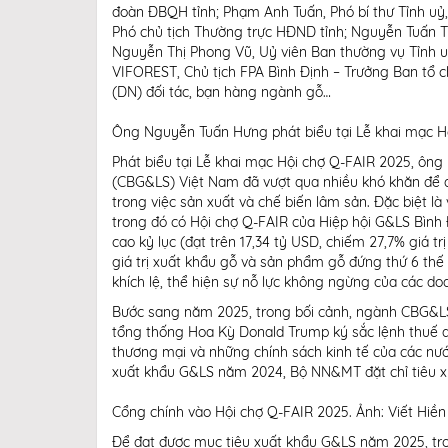
đoàn ĐBQH tỉnh; Phạm Anh Tuấn, Phó bí thư Tỉnh uỷ,
Phó chủ tịch Thường trực HĐND tỉnh; Nguyễn Tuấn Th
Nguyễn Thị Phong Vũ, Uỷ viên Ban thường vụ Tỉnh uỷ
VIFOREST, Chủ tịch FPA Bình Định – Trưởng Ban tổ c
(DN) đối tác, bạn hàng ngành gỗ…
Ông Nguyễn Tuấn Hưng phát biểu tại Lễ khai mạc Hộ
Phát biểu tại Lễ khai mạc Hội chợ Q-FAIR 2025, ôn
(CBG&LS) Việt Nam đã vượt qua nhiều khó khăn để duy
trong việc sản xuất và chế biến lâm sản. Đặc biệt l
trong đó có Hội chợ Q-FAIR của Hiệp hội G&LS Bình
cao kỷ lục (đạt trên 17,34 tỷ USD, chiếm 27,7% giá 
giá trị xuất khẩu gỗ và sản phẩm gỗ đứng thứ 6 thế
khích lệ, thể hiện sự nỗ lực không ngừng của các d
Bước sang năm 2025, trong bối cảnh, ngành CBG&LS 
tổng thống Hoa Kỳ Donald Trump ký sắc lệnh thuế 
thương mại và những chính sách kinh tế của các nước
xuất khẩu G&LS năm 2024, Bộ NN&MT đặt chỉ tiêu x
Cổng chính vào Hội chợ Q-FAIR 2025. Ảnh: Viết Hiền
Để đạt được mục tiêu xuất khẩu G&LS năm 2025, tron