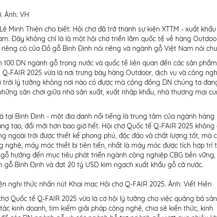
ợ. Ảnh: VH
Lê Minh Thiện cho biết: Hội chợ đã trở thành sự kiện XTTM - xuất khẩ
m. Đây không chỉ là là một hội chợ triển lãm quốc tế về hàng Outdoo
, riêng có của Đồ gỗ Bình Định nói riêng và ngành gỗ Việt Nam nói ch
ơn 100 DN ngành gỗ trong nước và quốc tế liên quan đến các sản phẩm
i. Q-FAIR 2025 vừa là nơi trưng bày hàng Outdoor, dịch vụ và công ng
ài trời lý tưởng không nơi nào có được mà cộng đồng DN chúng ta đa
hững sân chơi giữa nhà sản xuất, xuất nhập khẩu, nhà thương mại c
à tại Bình Định - một địa danh nổi tiếng là trung tâm của ngành hàng
g tạo, đổi mới hơn bao giờ hết. Hội chợ Quốc tế Q-FAIR 2025 không c
 ngoài trời được thiết kế phong phú, độc đáo và chất lượng tốt, mà c
g nghệ, máy móc thiết bị tiên tiến, nhất là máy móc được tích hợp trí 
m gỗ hướng đến mục tiêu phát triển ngành công nghiệp CBG bền vững,
h gỗ Bình Định và đạt 20 tỷ USD kim ngạch xuất khẩu gỗ cả nước.
iện nghi thức nhấn nút Khai mạc Hội chợ Q-FAIR 2025. Ảnh: Viết Hiền
chợ Quốc tế Q-FAIR 2025 vừa là cơ hội lý tưởng cho việc quảng bá sả
tác kinh doanh, tìm kiếm giải pháp công nghệ, chia sẻ kiến thức, kinh