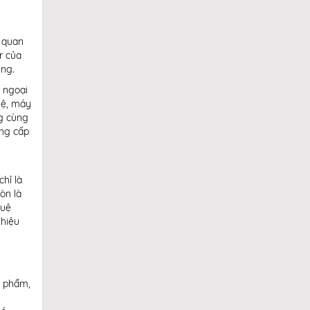
u quan
r của
ung.
 ngoại
hệ, máy
ng cùng
ung cấp
hỉ là
òn là
tuệ
 hiệu
n phẩm,