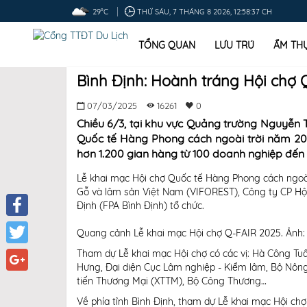
29°C
THỨ SÁU, 7 THÁNG 8 2026, 12:58:38 CH
TỔNG QUAN
LƯU TRÚ
ẨM TH
Bình Định: Hoành tráng Hội chợ 
07/03/2025
16261
0
Chiều 6/3, tại khu vực Quảng trường Nguyễn T
Quốc tế Hàng Phong cách ngoài trời năm 202
hơn 1.200 gian hàng từ 100 doanh nghiệp đến 
Lễ khai mạc Hội chợ Quốc tế Hàng Phong cách ngoài
Gỗ và lâm sản Việt Nam (VIFOREST), Công ty CP Hộ
Định (FPA Bình Định) tổ chức.
Facebook
Quang cảnh Lễ khai mạc Hội chợ Q-FAIR 2025. Ảnh: 
Tham dự Lễ khai mạc Hội chợ có các vị: Hà Công T
Twitter
Hưng, Đại diện Cục Lâm nghiệp - Kiểm lâm, Bộ Nôn
tiến Thương Mại (XTTM), Bộ Công Thương…
Google+
Về phía tỉnh Bình Định, tham dự Lễ khai mạc Hội chợ