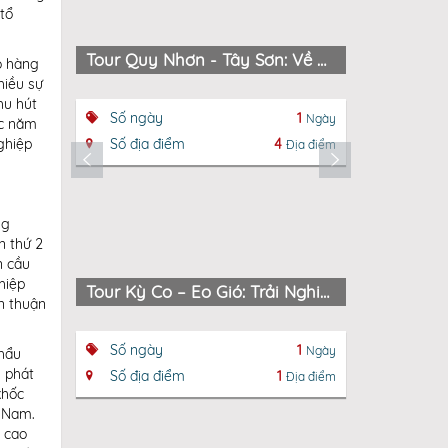
 tổ
Tour Quy Nhơn - Tây Sơn: Về Miền Tam Kiệt Hào Hùng
Du Lịch
ô hàng
hiều sự
hu hút
Số ngày
1
Số ngày
Ngày
ác năm
ghiệp
Số địa điểm
4
Số địa đ
Địa điểm
ng
n thứ 2
n cầu
hiệp
Tour Kỳ Co – Eo Gió: Trải Nghiệm Biển Đảo Quy Nhơn Hùng Vĩ
n thuận
Số ngày
1
Số ngày
Ngày
khẩu
m phát
Số địa điểm
1
Số địa đ
Địa điểm
khốc
t Nam.
ế cao