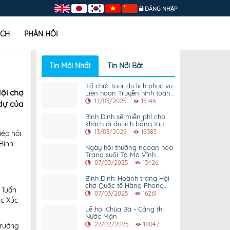
ĐĂNG NHẬP
ÍCH
PHẢN HỒI
Tin Mới Nhất
Tin Nổi Bật
Tổ chức tour du lịch phục vụ
Hội chợ
Liên hoan Truyền hình toàn
quốc lần thứ 42
17/03/2025
15146
dự của
Bình Định sẽ miễn phí cho
khách đi du lịch bằng tàu
hoả dịp 31/3
13/03/2025
15383
iệp hội
Bình
Ngày hội thưởng ngoạn hoa
Trang suối Tà Má Vĩnh
Thạnh
07/03/2025
13426
Bình Định: Hoành tráng Hội
chợ Quốc tế Hàng Phong
 Tuấn
cách ngoài trời – 2025
07/03/2025
16261
ục Xúc
Lễ hội Chùa Bà - Cảng thị
Nước Mặn
27/02/2025
18047
Trưởng