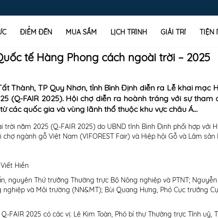
ỰC
ĐIỂM ĐẾN
MUA SẮM
LỊCH TRÌNH
GIẢI TRÍ
TIỆN 
Quốc tế Hàng Phong cách ngoài trời – 2025
ất Thành, TP Quy Nhơn, tỉnh Bình Định diễn ra Lễ khai mạc 
5 (Q-FAIR 2025). Hội chợ diễn ra hoành tráng với sự tham 
từ các quốc gia và vùng lãnh thổ thuộc khu vực châu Á…
 trời năm 2025 (Q-FAIR 2025) do UBND tỉnh Bình Định phối hợp với H
i chợ ngành gỗ Việt Nam (VIFOREST Fair) và Hiệp hội Gỗ và Lâm sản 
Viết Hiền
uấn, nguyên Thứ trưởng Thường trực Bộ Nông nghiệp và PTNT; Nguyễn
g nghiệp và Môi trường (NN&MT); Bùi Quang Hưng, Phó Cục trưởng C
 Q-FAIR 2025 có các vị: Lê Kim Toàn, Phó bí thư Thường trực Tỉnh uỷ, 