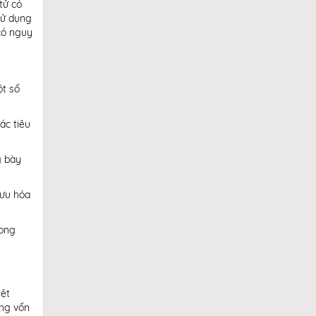
tử có
sử dụng
có nguy
ột số
ác tiêu
g bày
 ưu hóa
rong
iệt
ổng vốn