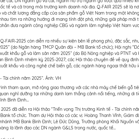
c để các DN ngành gỗ và các ngành hỗ trợ ngành gỗ vượt qua nhiều k
ốc tế và cả trong môi trường kinh doanh nội địa. Q-FAIR 2025 sẽ là nơ
ạo và chất lượng đẳng cấp của sản phẩm gỗ Việt Nam trong một không
hau tìm ra những hướng đi mang tính đột phá, những giải pháp mới 
p phần đưa ngành công nghiệp CBG và ngành lâm nghiệp Việt Nam vươ
 Q-FAIR-2025 còn diễn ra nhiều sự kiện bên lề phong phú, đặc sắc, như
m 2025” (do Ngân hàng TMCP Quân đội – MB Bank tổ chức); Hội nghị “Đ
êu xuất khẩu gỗ và lâm sản năm 2025” (do Bộ Nông nghiệp và PTNT và 
sản Bình Định nhiệm kỳ 2025-2027; các Hội thảo chuyên đề về quy định
xuất khẩu và công nghệ chế biến gỗ, các ngành hàng ngoại thất hữu í
- Tài chính năm 2025”. Ảnh: VH
rình tham quan, mở rộng giao thương với các nhà máy chế biến gỗ tiê
 quan nghỉ dưỡng tại những danh lam thắng cảnh nổi tiếng, những di tí
ỉnh Bình Định…
2025 đã diễn ra Hội thảo “Triển vọng Thị trường Kinh tế - Tài chính n
Bank tổ chức. Tham dự Hội thảo có các vị: Hoàng Thanh Vĩnh, Giám 
 nhánh MB Bank Bình Định; Lê Đức Dũng, Trưởng phòng Khối Nguồn v
hàng là lãnh đạo các DN ngành G&LS trong nước, quốc tế…