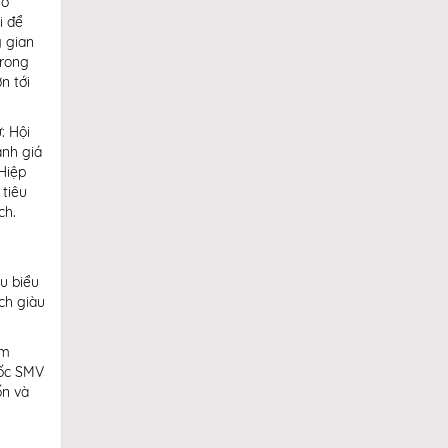
hó
i để
 gian
trong
n tới
: Hội
ánh giá
Hiệp
 tiêu
ch.
u biểu
ch giàu
ăm
đốc SMV
ốn và