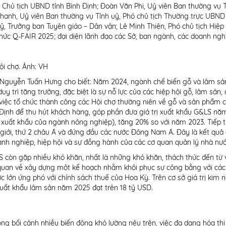
 Chủ tịch UBND tỉnh Bình Định; Đoàn Văn Phi, Uỷ viên Ban thường vụ T
anh, Uỷ viên Ban thường vụ Tỉnh uỷ, Phó chủ tịch Thường trực UBND 
, Trưởng ban Tuyên giáo – Dân vận; Lê Minh Thiện, Phó chủ tịch Hiệp 
hức Q-FAIR 2025; đại diện lãnh đạo các Sở, ban ngành, các doanh ngh
i chợ. Ảnh: VH
g Nguyễn Tuấn Hưng cho biết: Năm 2024, ngành chế biến gỗ và lâm sả
 trì tăng trưởng, đặc biệt là sự nỗ lực của các hiệp hội gỗ, lâm sản,
à việc tổ chức thành công các Hội chợ thường niên về gỗ và sản phẩm 
 Định để thu hút khách hàng, góp phần đưa giá trị xuất khẩu G&LS nă
trị xuất khẩu của ngành nông nghiệp), tăng 20% so với năm 2023. Tiếp 
 giới, thứ 2 châu Á và đứng đầu các nước Đông Nam Á. Đây là kết quả
oanh nghiệp, hiệp hội và sự đồng hành của các cơ quan quản lý nhà nư
còn gặp nhiều khó khăn, nhất là những khó khăn, thách thức đến từ 
quan về xây dựng một kế hoạch nhằm khôi phục sự công bằng với các 
 lớn ứng phó với chính sách thuế của Hoa Kỳ. Trên cơ sở giá trị kim 
uất khẩu lâm sản năm 2025 đạt trên 18 tỷ USD.
g bối cảnh nhiều biến động khó lường nêu trên, việc đa dạng hóa thị