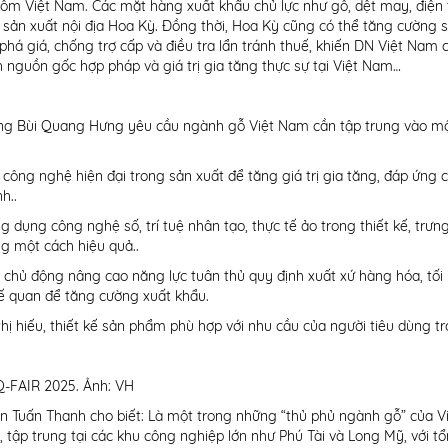
gồm Việt Nam. Các mặt hàng xuất khẩu chủ lực như gỗ, dệt may, điện 
sản xuất nội địa Hoa Kỳ. Đồng thời, Hoa Kỳ cũng có thể tăng cường 
á giá, chống trợ cấp và điều tra lẩn tránh thuế, khiến DN Việt Nam 
 nguồn gốc hợp pháp và giá trị gia tăng thực sự tại Việt Nam…
, ông Bùi Quang Hưng yêu cầu ngành gỗ Việt Nam cần tập trung vào m
công nghệ hiện đại trong sản xuất để tăng giá trị gia tăng, đáp ứng c
h..
 dụng công nghệ số, trí tuệ nhân tạo, thực tế ảo trong thiết kế, trưn
g một cách hiệu quả..
o, chủ động nâng cao năng lực tuân thủ quy định xuất xứ hàng hóa, tối
uế quan để tăng cường xuất khẩu.
u thị hiếu, thiết kế sản phẩm phù hợp với nhu cầu của người tiêu dùng t
Q-FAIR 2025. Ảnh: VH
 Tuấn Thanh cho biết: Là một trong những “thủ phủ ngành gỗ” của V
ập trung tại các khu công nghiệp lớn như Phú Tài và Long Mỹ, với t