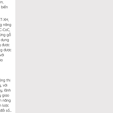
én,
 biến
KT-XH,
ng năng
SC-CoC,
rừng gỗ
ử dụng
g được
ng được
với
ia
ộng thị
, với
y, lãnh
y giao
ềm năng
n lược
đổi số…