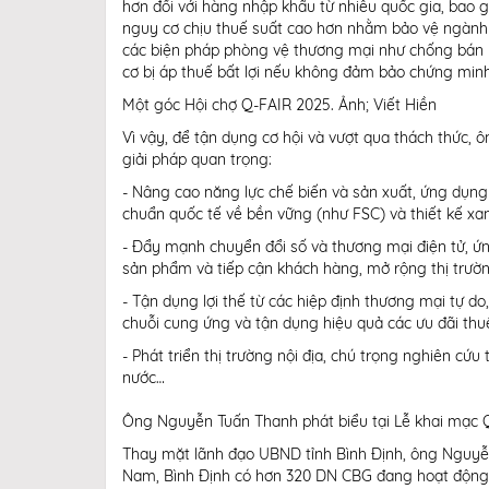
hơn đối với hàng nhập khẩu từ nhiều quốc gia, bao 
nguy cơ chịu thuế suất cao hơn nhằm bảo vệ ngành 
các biện pháp phòng vệ thương mại như chống bán ph
cơ bị áp thuế bất lợi nếu không đảm bảo chứng minh
Một góc Hội chợ Q-FAIR 2025. Ảnh; Viết Hiền
Vì vậy, để tận dụng cơ hội và vượt qua thách thức
giải pháp quan trọng:
- Nâng cao năng lực chế biến và sản xuất, ứng dụng 
chuẩn quốc tế về bền vững (như FSC) và thiết kế xan
- Đẩy mạnh chuyển đổi số và thương mại điện tử, ứng
sản phẩm và tiếp cận khách hàng, mở rộng thị trườn
- Tận dụng lợi thế từ các hiệp định thương mại tự d
chuỗi cung ứng và tận dụng hiệu quả các ưu đãi th
- Phát triển thị trường nội địa, chú trọng nghiên cứ
nước…
Ông Nguyễn Tuấn Thanh phát biểu tại Lễ khai mạc 
Thay mặt lãnh đạo UBND tỉnh Bình Định, ông Nguyễn
Nam, Bình Định có hơn 320 DN CBG đang hoạt động, t