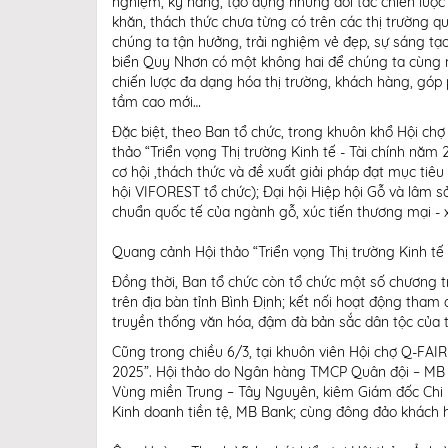
nghiệm, kỹ năng, tạo dựng những đối tác chiến lượ
khăn, thách thức chưa từng có trên các thị trường qu
chúng ta tận hưởng, trải nghiệm vẻ đẹp, sự sáng t
biển Quy Nhơn có một không hai để chúng ta cùng n
chiến lược đa dạng hóa thị trường, khách hàng, gó
tầm cao mới…
Đặc biệt, theo Ban tổ chức, trong khuôn khổ Hội chợ
thảo “Triển vọng Thị trường Kinh tế - Tài chính nă
cơ hội ,thách thức và đề xuất giải pháp đạt mục ti
hội VIFOREST tổ chức); Đại hội Hiệp hội Gỗ và lâm 
chuẩn quốc tế của ngành gỗ, xúc tiến thương mại - 
Quang cảnh Hội thảo “Triển vọng Thị trường Kinh tế 
Đồng thời, Ban tổ chức còn tổ chức một số chương t
trên địa bàn tỉnh Bình Định; kết nối hoạt động tham
truyền thống văn hóa, đậm đà bản sắc dân tộc của t
Cũng trong chiều 6/3, tại khuôn viên Hội chợ Q-FAIR 
2025”. Hội thảo do Ngân hàng TMCP Quân đội – MB 
Vùng miền Trung – Tây Nguyên, kiêm Giám đốc Chi
Kinh doanh tiền tệ, MB Bank; cùng đông đảo khách 