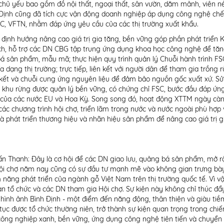
hủ yếu bao gồm đồ nội thất, ngoại thất, sân vườn, dăm mảnh, viên n
h Định cũng đã tích cực vận động doanh nghiệp áp dụng công nghệ chế
CoC, VFTN, nhằm đáp ứng yêu cầu của các thị trường xuất khẩu.
ịnh hướng nâng cao giá trị gia tăng, bền vững góp phần phát triển 
hích, hỗ trợ các DN CBG tập trung ứng dụng khoa học công nghệ để tă
oá sản phẩm, mẫu mã; thực hiện quy trình quản lý Chuỗi hành trình F
dạng thị trường; trực tiếp, liên kết với người dân để tham gia trồng 
n kết và chuỗi cung ứng nguyên liệu để đảm bảo nguồn gốc xuất xứ. S
c khu rừng được quản lý bền vững, có chứng chỉ FSC, bước đầu đáp ứn
g của các nước EU và Hoa Kỳ. Song song đó, hoạt động XTTM ngày cà
ác chương trình hội chợ, triển lãm trong nước và nước ngoài phù hợp 
 phát triển thương hiệu và nhãn hiệu sản phẩm để nâng cao giá trị g
n Thanh: Đây là cơ hội để các DN giao lưu, quảng bá sản phẩm, mở r
ội chợ năm nay cũng có sự đầu tư mạnh mẽ vào không gian trưng bày
m năng phát triển của ngành gỗ Việt Nam trên thị trường quốc tế. Vì vậ
an tổ chức và các DN tham gia Hội chợ. Sự kiện này không chỉ thúc đẩ
ình ảnh Bình Định - một điểm đến năng động, thân thiện và giàu ti
 tục được tổ chức thường niên, trở thành sự kiện quan trọng trong chiế
công nghiệp xanh, bền vững, ứng dụng công nghệ tiên tiến và chuyển 