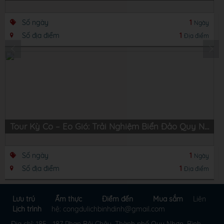
Số ngày
1
Ngày
Số địa điểm
1
Địa điểm
Tour Kỳ Co – Eo Gió: Trải Nghiệm Biển Đảo Quy Nhơn Hùng Vĩ
Số ngày
1
Ngày
Số địa điểm
1
Địa điểm
Lưu trú
Ẩm thực
Điểm đến
Mua sắm
Liên
Lịch trình
hệ: congdulichbinhdinh@gmail.com