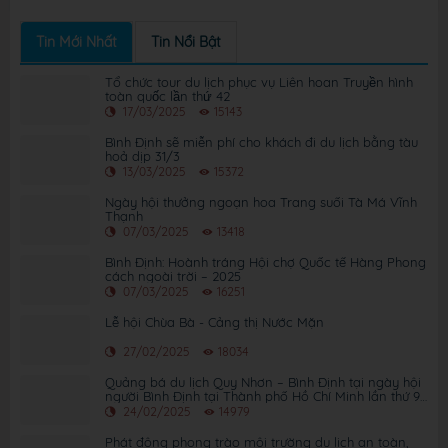
Tin Mới Nhất
Tin Nổi Bật
Tổ chức tour du lịch phục vụ Liên hoan Truyền hình
toàn quốc lần thứ 42
17/03/2025
15143
Bình Định sẽ miễn phí cho khách đi du lịch bằng tàu
hoả dịp 31/3
13/03/2025
15372
Ngày hội thưởng ngoạn hoa Trang suối Tà Má Vĩnh
Thạnh
07/03/2025
13418
Bình Định: Hoành tráng Hội chợ Quốc tế Hàng Phong
cách ngoài trời – 2025
07/03/2025
16251
Lễ hội Chùa Bà - Cảng thị Nước Mặn
27/02/2025
18034
Quảng bá du lịch Quy Nhơn – Bình Định tại ngày hội
người Bình Định tại Thành phố Hồ Chí Minh lần thứ 9
năm 2025
24/02/2025
14979
Phát động phong trào môi trường du lịch an toàn,