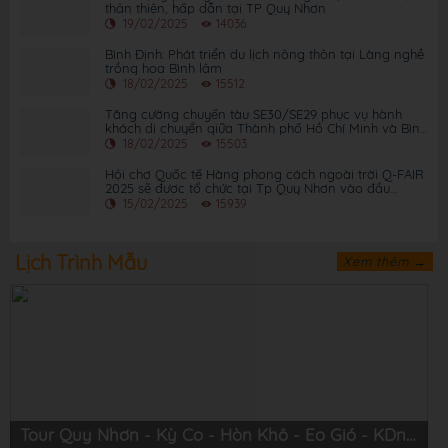
thân thiện, hấp dẫn tại TP Quy Nhơn
19/02/2025
14036
Bình Định: Phát triển du lịch nông thôn tại Làng nghề
trồng hoa Bình lâm
18/02/2025
15512
Tăng cường chuyến tàu SE30/SE29 phục vụ hành
khách di chuyển giữa Thành phố Hồ Chí Minh và Bình
Định
18/02/2025
15503
Hội chợ Quốc tế Hàng phong cách ngoài trời Q-FAIR
2025 sẽ được tổ chức tại Tp Quy Nhơn vào đầu
tháng 3 năm 2025
15/02/2025
15939
Lịch Trình Mẫu
Xem thêm →
Tour Quy Nhơn - Kỳ Co - Hòn Khô - Eo Gió - KDn Trung Lương