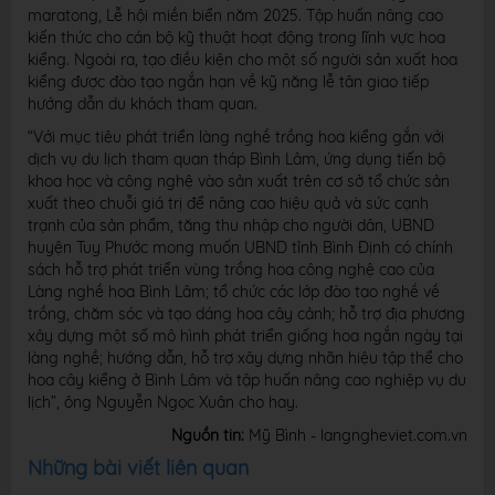
maratong, Lễ hội miền biển năm 2025. Tập huấn nâng cao
kiến thức cho cán bộ kỹ thuật hoạt động trong lĩnh vực hoa
kiểng. Ngoài ra, tạo điều kiện cho một số người sản xuất hoa
kiểng được đào tạo ngắn hạn về kỹ năng lễ tân giao tiếp
hướng dẫn du khách tham quan.
“Với mục tiêu phát triển làng nghề trồng hoa kiểng gắn với
dịch vụ du lịch tham quan tháp Bình Lâm, ứng dụng tiến bộ
khoa học và công nghệ vào sản xuất trên cơ sở tổ chức sản
xuất theo chuỗi giá trị để nâng cao hiệu quả và sức cạnh
trạnh của sản phẩm, tăng thu nhập cho người dân, UBND
huyện Tuy Phước mong muốn UBND tỉnh Bình Định có chính
sách hỗ trợ phát triển vùng trồng hoa công nghệ cao của
Làng nghề hoa Bình Lâm; tổ chức các lớp đào tạo nghề về
trồng, chăm sóc và tạo dáng hoa cây cảnh; hỗ trợ địa phương
xây dựng một số mô hình phát triển giống hoa ngắn ngày tại
làng nghề; hướng dẫn, hỗ trợ xây dựng nhãn hiệu tập thể cho
hoa cây kiểng ở Bình Lâm và tập huấn nâng cao nghiệp vụ du
lịch”, ông Nguyễn Ngọc Xuân cho hay.
Nguồn tin:
Mỹ Bình - langngheviet.com.vn
Những bài viết liên quan