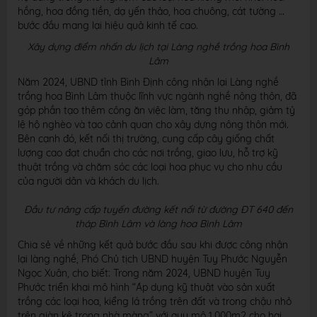
hồng, hoa đồng tiền, dạ yến thảo, hoa chuông, cát tường …
bước đầu mang lại hiệu quả kinh tế cao.
Xây dựng điểm nhấn du lịch tại Làng nghề trồng hoa Bình
Lâm
Năm 2024, UBND tỉnh Bình Định công nhận lại Làng nghề
trồng hoa Bình Lâm thuộc lĩnh vực ngành nghề nông thôn, đã
góp phần tạo thêm công ăn việc làm, tăng thu nhập, giảm tỷ
lệ hộ nghèo và tạo cảnh quan cho xây dựng nông thôn mới.
Bên cạnh đó, kết nối thị trường, cung cấp cây giống chất
lượng cao đạt chuẩn cho các nơi trồng, giao lưu, hỗ trợ kỹ
thuật trồng và chăm sóc các loại hoa phục vụ cho nhu cầu
của người dân và khách du lịch.
Đầu tư nâng cấp tuyến đường kết nối từ đường ĐT 640 đến
tháp Bình Lâm và làng hoa Bình Lâm
Chia sẻ về những kết quả bước đầu sau khi được công nhận
lại làng nghề, Phó Chủ tịch UBND huyện Tuy Phước Nguyễn
Ngọc Xuân, cho biết: Trong năm 2024, UBND huyện Tuy
Phước triển khai mô hình “Áp dụng kỹ thuật vào sản xuất
trồng các loại hoa, kiểng lá trồng trên đất và trong chậu nhỏ
trên giàn kê trong nhà màng” với quy mô 1.000m2 cho hai