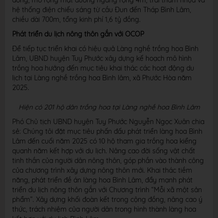
đồng; mở rộng mặt đường ngang rộng 4m, trải thảm nhựa và
hệ thống điện chiếu sáng từ cầu Đun đến Tháp Bình Lâm,
chiều dài 700m, tổng kinh phí 1,6 tỷ đồng.
Phát triển du lịch nông thôn gắn với OCOP
Để tiếp tục triển khai có hiệu quả Làng nghề trồng hoa Bình
Lâm, UBND huyện Tuy Phước xây dựng kế hoạch mô hình
trồng hoa hướng đến mục tiêu khai thác các hoạt động du
lịch tại Làng nghề trồng hoa Bình lâm, xã Phước Hòa năm
2025.
Hiện có 201 hộ dân trồng hoa tại Làng nghề hoa Bình Lâm
Phó Chủ tịch UBND huyện Tuy Phước Nguyễn Ngọc Xuân chia
sẻ: Chúng tôi đặt mục tiêu phấn đấu phát triển làng hoa Bình
Lâm đến cuối năm 2025 có 10 hộ tham gia trồng hoa kiểng
quanh năm kết hợp với du lịch. Nâng cao đời sống vật chất
tinh thần của người dân nông thôn, góp phần vào thành công
của chương trình xây dựng nông thôn mới. Khai thác tiềm
năng, phát triển đề án làng hoa Bình Lâm, đẩy mạnh phát
triển du lịch nông thôn gắn với Chương trình “Mỗi xã một sản
phẩm”. Xây dựng khối đoàn kết trong cộng đồng, nâng cao ý
thức, trách nhiệm của người dân trong hình thành làng hoa