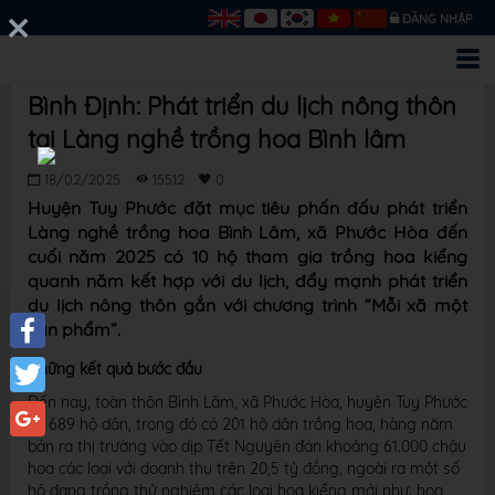
ĐĂNG NHẬP
Bình Định: Phát triển du lịch nông thôn
tại Làng nghề trồng hoa Bình lâm
18/02/2025
15512
0
Huyện Tuy Phước đặt mục tiêu phấn đấu phát triển
Làng nghề trồng hoa Bình Lâm, xã Phước Hòa đến
cuối năm 2025 có 10 hộ tham gia trồng hoa kiểng
quanh năm kết hợp với du lịch, đẩy mạnh phát triển
du lịch nông thôn gắn với chương trình “Mỗi xã một
sản phẩm”.
Facebook
Những kết quả bước đầu
Đến nay, toàn thôn Bình Lâm, xã Phước Hòa, huyện Tuy Phước
Twitter
có 689 hộ dân, trong đó có 201 hộ dân trồng hoa, hàng năm
bán ra thị trường vào dịp Tết Nguyên đán khoảng 61.000 chậu
Google+
hoa các loại với doanh thu trên 20,5 tỷ đồng, ngoài ra một số
hộ đang trồng thử nghiệm các loại hoa kiểng mới như: hoa