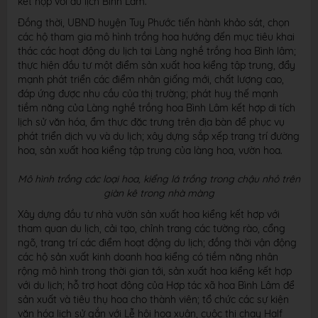
kết hợp với du lịch Bình Lâm.
Đồng thời, UBND huyện Tuy Phước tiến hành khảo sát, chọn
các hộ tham gia mô hình trồng hoa hướng đến mục tiêu khai
thác các hoạt động du lịch tại Làng nghề trồng hoa Bình lâm;
thực hiện đầu tư một điểm sản xuất hoa kiểng tập trung, đẩy
mạnh phát triển các điểm nhân giống mới, chất lượng cao,
đáp ứng được nhu cầu của thị trường; phát huy thế mạnh
tiềm năng của Làng nghề trồng hoa Bình Lâm kết hợp di tích
lịch sử văn hóa, ẩm thực đặc trưng trên địa bàn để phục vụ
phát triển dịch vụ và du lịch; xây dựng sắp xếp trang trí đường
hoa, sản xuất hoa kiểng tập trung của làng hoa, vườn hoa.
Mô hình trồng các loại hoa, kiểng lá trồng trong chậu nhỏ trên
giàn kê trong nhà màng
Xây dựng đầu tư nhà vườn sản xuất hoa kiểng kết hợp với
tham quan du lịch, cải tạo, chỉnh trang các tường rào, cổng
ngõ, trang trí các điểm hoạt động du lịch; đồng thời vận động
các hộ sản xuất kinh doanh hoa kiểng có tiềm năng nhân
rộng mô hình trong thời gian tới, sản xuất hoa kiểng kết hợp
với du lịch; hỗ trợ hoạt động của Hợp tác xã hoa Bình Lâm để
sản xuất và tiêu thụ hoa cho thành viên; tổ chức các sự kiện
văn hóa lịch sử gắn với Lễ hội hoa xuân, cuộc thi chạy Half