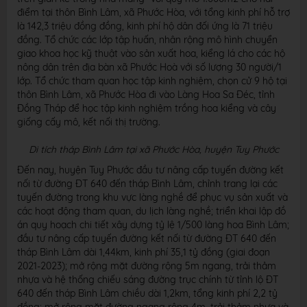
điểm tại thôn Bình Lâm, xã Phước Hòa, với tổng kinh phí hỗ trợ
là 142,3 triệu đồng đồng, kinh phí hộ dân đối ứng là 71 triệu
đồng. Tổ chức các lớp tập huấn, nhân rộng mô hình chuyển
giao khoa học kỹ thuật vào sản xuất hoa, kiểng lá cho các hộ
nông dân trên địa bàn xã Phước Hoà với số lượng 30 người/1
lớp. Tổ chức tham quan học tập kinh nghiệm, chọn cử 9 hộ tại
thôn Bình Lâm, xã Phước Hòa đi vào Làng Hoa Sa Đéc, tỉnh
Đồng Tháp để học tập kinh nghiệm trồng hoa kiểng và cây
giống cấy mô, kết nối thị trường.
Di tích tháp Bình Lâm tại xã Phước Hòa, huyện Tuy Phước
Đến nay, huyện Tuy Phước đầu tư nâng cấp tuyến đường kết
nối từ đường ĐT 640 đến tháp Bình Lâm, chỉnh trang lại các
tuyến đường trong khu vực làng nghề để phục vụ sản xuất và
các hoạt động tham quan, du lịch làng nghề; triển khai lập đồ
án quy hoạch chi tiết xây dựng tỷ lệ 1/500 làng hoa Bình Lâm;
đầu tư nâng cấp tuyến đường kết nối từ đường ĐT 640 đến
tháp Bình Lâm dài 1,44km, kinh phí 35,1 tỷ đồng (giai đoạn
2021-2023); mở rộng mặt đường rộng 5m ngang, trải thảm
nhựa và hệ thống chiếu sáng đường trục chính từ tỉnh lộ ĐT
640 đến tháp Bình Lâm chiều dài 1,2km, tổng kinh phí 2,2 tỷ