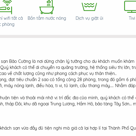
í wifi tất cả
Bồn tắm nước nóng
Dịch vụ giặt ủi
Tivi
c phòng
h sạn Bảo Cường là nơi dừng chân lý tưởng cho du khách muốn khá
y, Quý khách có thể di chuyển ra quảng trường, hệ thống siêu thị lớn, 
 cao về chất lượng cũng như phong cách phục vụ thân thiện..
ng, đạt tiêu chuẩn 2 sao có tổng cộng 28 phòng, trong đó gồm 6 phò
ifi, máy nóng lạnh, điều hòa, ti vi, tủ lạnh, cầu thang máy.... Nhằm đ
tiện và thoải mái nhờ vị trí đắc địa của mình, quý khách có thể d
nh, tháp Đôi, khu dã ngoại Trung Lương, Hầm Hô, bảo tàng Tây Sơn… 
ch sạn vừa đầy đủ tiện nghi mà giá cả lại hợp lí tại Thành Phố Q