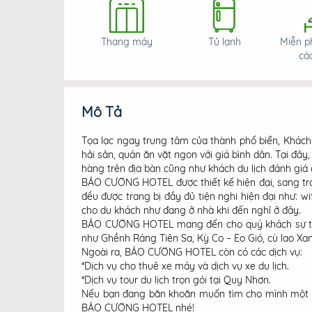
Thang máy
Tủ lạnh
Miễn ph
cá
Mô Tả
Tọa lạc ngay trung tâm của thành phố biển, Khác
hải sản, quán ăn vặt ngon với giá bình dân. Tại đâ
hàng trên địa bàn cũng như khách du lịch đánh giá
BẢO CƯỜNG HOTEL được thiết kế hiện đại, sang trọ
đều được trang bị đầy đủ tiện nghi hiện đại như: w
cho du khách như đang ở nhà khi đến nghỉ ở đây.
BẢO CƯỜNG HOTEL mang đến cho quý khách sự thuận 
như Ghềnh Ráng Tiên Sa, Kỳ Co – Eo Gió, cù lao Xa
Ngoài ra, BẢO CƯỜNG HOTEL còn có các dịch vụ:
*Dịch vụ cho thuê xe máy và dịch vụ xe du lịch.
*Dịch vụ tour du lịch trọn gói tại Quy Nhơn.
Nếu bạn đang băn khoăn muốn tìm cho mình một khá
BẢO CƯỜNG HOTEL nhé!