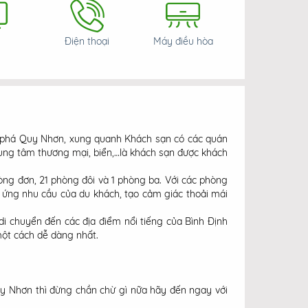
Điện thoại
Máy điều hòa
m phá Quy Nhơn, xung quanh Khách sạn có các quán
trung tâm thương mại, biển,…là khách sạn được khách
ng đơn, 21 phòng đôi và 1 phòng ba. Với các phòng
áp ứng nhu cầu của du khách, tạo cảm giác thoải mái
i chuyển đến các địa điểm nổi tiếng của Bình Định
một cách dễ dàng nhất.
uy Nhơn thì đừng chần chừ gì nữa hãy đến ngay với