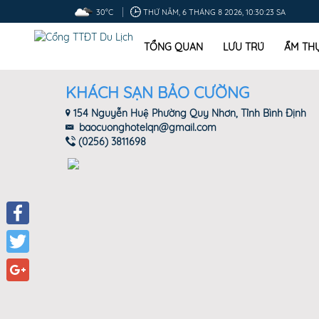
30°C
THỨ NĂM, 6 THÁNG 8 2026, 10:30:24 SA
TỔNG QUAN
LƯU TRÚ
ẨM TH
KHÁCH SẠN BẢO CƯỜNG
154 Nguyễn Huệ Phường Quy Nhơn, Tỉnh Bình Định
baocuonghotelqn@gmail.com
(0256) 3811698
Facebook
Twitter
Google+