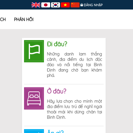
ĐĂNG NHẬP
ÍCH
PHẢN HỒI
Đi đâu?
Những danh lam thắng
cảnh, địa điểm du lịch độc
đáo và nổi tiếng tại Bình
Định đang chờ bạn khám
phá.
Ở đâu?
Hãy lựa chọn cho mình một
địa điểm lưu trú để nghĩ ngơi
thoải mái khi dừng chân tại
Bình Định.