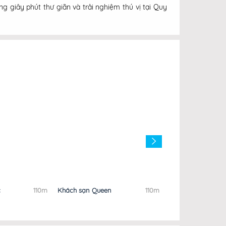
 giây phút thư giãn và trải nghiệm thú vị tại Quy
c
110m
Khách sạn Queen
110m
Khách Sạn Galaxy