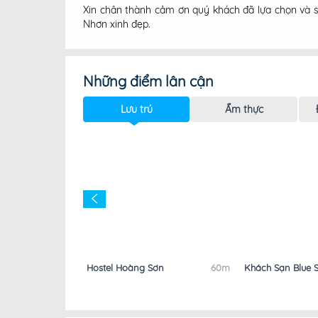
Xin chân thành cảm ơn quý khách đã lựa chọn và s
Nhơn xinh đẹp.
Những điểm lân cận
Lưu trú
Ẩm thực
o
20m
Hostel Hoàng Sơn
60m
Khách Sạn Blue 