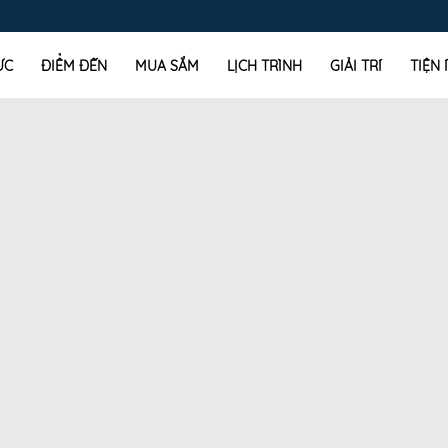
ỰC
ĐIỂM ĐẾN
MUA SẮM
LỊCH TRÌNH
GIẢI TRÍ
TIỆN 