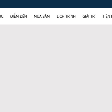
ỰC
ĐIỂM ĐẾN
MUA SẮM
LỊCH TRÌNH
GIẢI TRÍ
TIỆN 