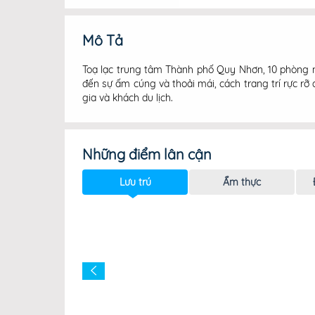
Mô Tả
Toạ lạc trung tâm Thành phố Quy Nhơn, 10 phòng n
đến sự ấm cúng và thoải mái, cách trang trí rực rỡ
gia và khách du lịch.
Những điểm lân cận
Lưu trú
Ẩm thực