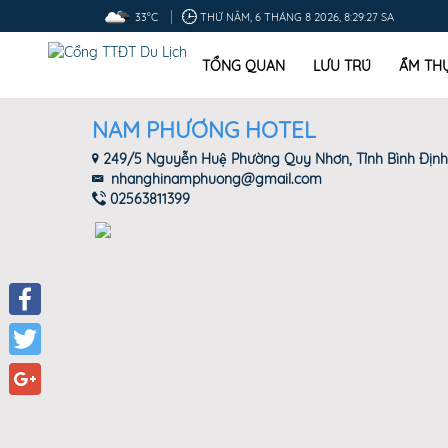
33°C
THỨ NĂM, 6 THÁNG 8 2026, 8:29:28 SA
TỔNG QUAN
LƯU TRÚ
ẨM TH
NAM PHƯƠNG HOTEL
249/5 Nguyễn Huệ Phường Quy Nhơn, Tỉnh Bình Định
nhanghinamphuong@gmail.com
02563811399
Facebook
Twitter
Google+