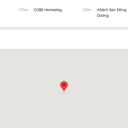
170m
COBE Homestay
210m
Khách Sạn Đông
Dương