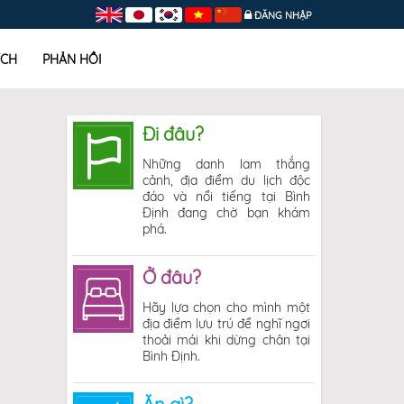
ĐĂNG NHẬP
ÍCH
PHẢN HỒI
Đi đâu?
Những danh lam thắng
cảnh, địa điểm du lịch độc
đáo và nổi tiếng tại Bình
Định đang chờ bạn khám
phá.
Ở đâu?
Hãy lựa chọn cho mình một
địa điểm lưu trú để nghĩ ngơi
thoải mái khi dừng chân tại
Bình Định.