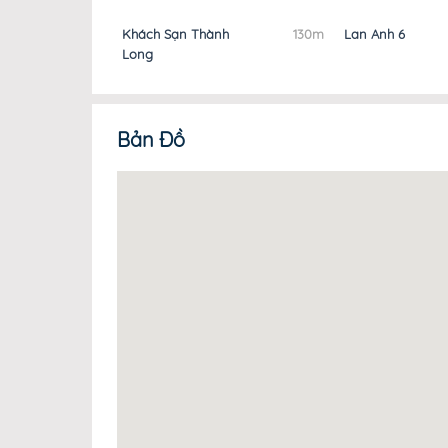
ơng
120m
Khách Sạn Thành
130m
Lan Anh 6
Long
Bản Đồ