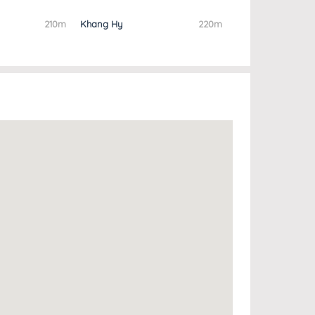
210m
Khang Hy
220m
Khách sạn The
Beach