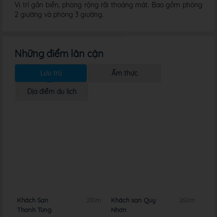
Vị trí gần biển, phòng rộng rãi thoáng mát. Bao gồm phòng
2 giường và phòng 3 giường.
Những điểm lân cận
Lưu trú
Ẩm thực
Địa điểm du lịch
0m
Khách Sạn
210m
Khách sạn Quy
260m
Khá
Thanh Tùng
Nhơn
De 