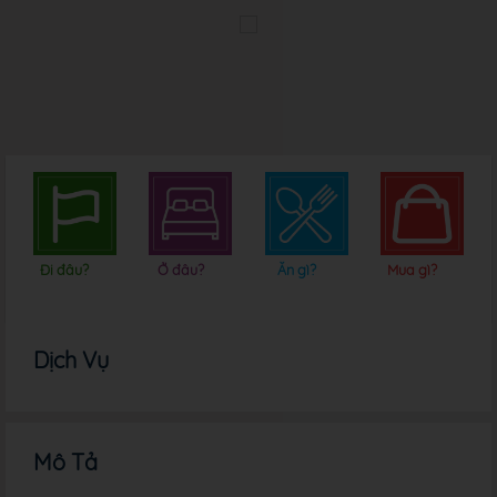
Đi đâu?
Ở đâu?
Ăn gì?
Mua gì?
Dịch Vụ
Mô Tả