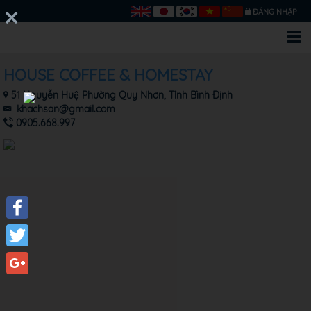
ĐĂNG NHẬP
HOUSE COFFEE & HOMESTAY
51 Nguyễn Huệ Phường Quy Nhơn, Tỉnh Bình Định
khachsan@gmail.com
0905.668.997
Facebook
Twitter
Google+