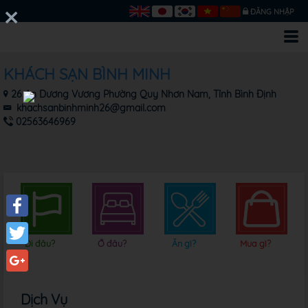
ĐĂNG NHẬP
KHÁCH SẠN BÌNH MINH
26 An Dương Vương Phường Quy Nhơn Nam, Tỉnh Bình Định
khachsanbinhminh26@gmail.com
02563646969
Facebook
Đi đâu?
Ở đâu?
Ăn gì?
Mua gì?
Twitter
Google+
Dịch Vụ