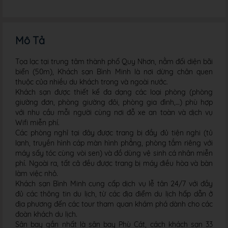
Mô Tả
Tọa lạc tại trung tâm thành phố Quy Nhơn, nằm đối diện bãi
biển (50m), Khách sạn Bình Minh là nơi dừng chân quen
thuộc của nhiều du khách trong và ngoài nước.
Khách sạn được thiết kế đa dạng các loại phòng (phòng
giường đơn, phòng giường đôi, phòng gia đình,…) phù hợp
với nhu cầu mỗi người cùng nơi đỗ xe an toàn và dịch vụ
Wifi miễn phí.
Các phòng nghỉ tại đây được trang bị đầy đủ tiện nghi (tủ
lạnh, truyền hình cáp màn hình phẳng, phòng tắm riêng với
máy sấy tóc cùng vòi sen) và đồ dùng vệ sinh cá nhân miễn
phí. Ngoài ra, tất cả đều được trang bị máy điều hòa và bàn
làm việc nhỏ.
Khách sạn Bình Minh cung cấp dịch vụ lễ tân 24/7 với đầy
đủ các thông tin du lịch, từ các địa điểm du lịch hấp dẫn ở
địa phương đến các tour tham quan khám phá dành cho các
đoàn khách du lịch.
Sân bay gần nhất là sân bay Phù Cát, cách khách sạn 33