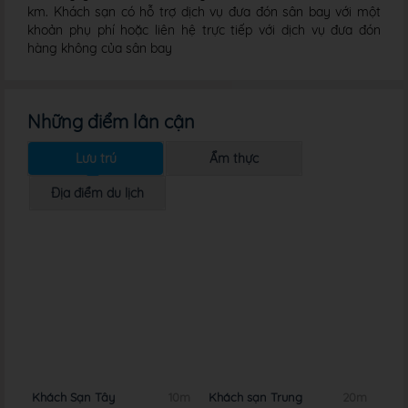
km. Khách sạn có hỗ trợ dịch vụ đưa đón sân bay với một
khoản phụ phí hoặc liên hệ trực tiếp với dịch vụ đưa đón
hàng không của sân bay
Những điểm lân cận
Lưu trú
Ẩm thực
Địa điểm du lịch
0m
Khách Sạn Tây
10m
Khách sạn Trung
20m
Khá