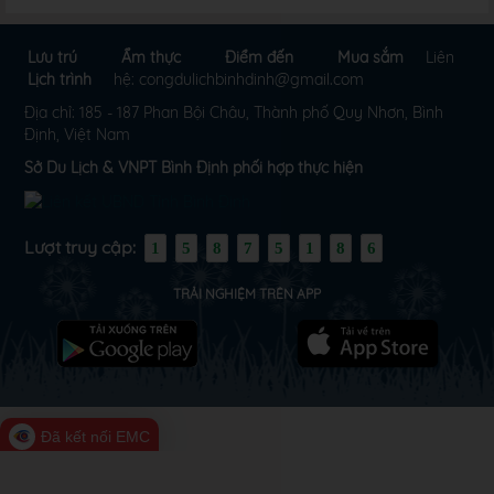
Lưu trú
Ẩm thực
Điểm đến
Mua sắm
Liên
Lịch trình
hệ: congdulichbinhdinh@gmail.com
Địa chỉ: 185 - 187 Phan Bội Châu, Thành phố Quy Nhơn, Bình
Định, Việt Nam
Sở Du Lịch & VNPT Bình Định phối hợp thực hiện
Lượt truy cập:
1
5
8
7
5
1
8
6
TRẢI NGHIỆM TRÊN APP
Đã kết nối EMC