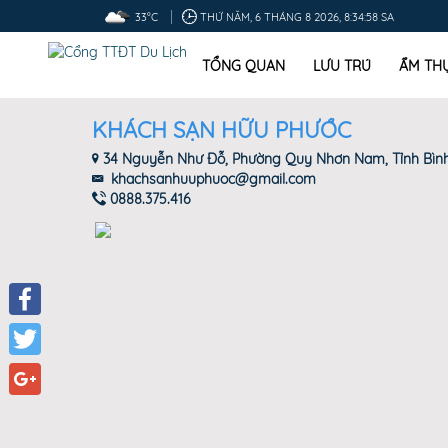
33°C
THỨ NĂM, 6 THÁNG 8 2026, 8:34:59 SA
TỔNG QUAN
LƯU TRÚ
ẨM TH
KHÁCH SẠN HỮU PHƯỚC
34 Nguyễn Như Đỗ, Phường Quy Nhơn Nam, Tỉnh Bìn
khachsanhuuphuoc@gmail.com
0888.375.416
Facebook
Twitter
Google+