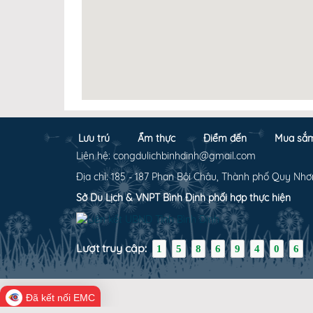
Lưu trú
Ẩm thực
Điểm đến
Mua sắ
Liên hệ: congdulichbinhdinh@gmail.com
Địa chỉ: 185 - 187 Phan Bội Châu, Thành phố Quy Nhơ
Sở Du Lịch & VNPT Bình Định phối hợp thực hiện
Lượt truy cập:
1
5
8
6
9
4
0
6
Đã kết nối EMC