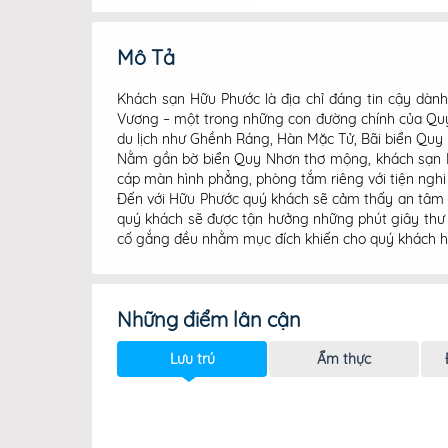
Mô Tả
Khách sạn Hữu Phước là địa chỉ đáng tin cậy dàn
Vương – một trong những con đường chính của Quy
du lịch như Ghềnh Ráng, Hàn Mặc Tử, Bãi biển Qu
Nằm gần bờ biển Quy Nhơn thơ mộng, khách sạn Hữ
cáp màn hình phẳng, phòng tắm riêng với tiện nghi
Đến với Hữu Phước quý khách sẽ cảm thấy an tâm v
quý khách sẽ được tận hưởng những phút giây thư
cố gắng đều nhằm mục đích khiến cho quý khách hà
Những điểm lân cận
Lưu trú
Ẩm thực