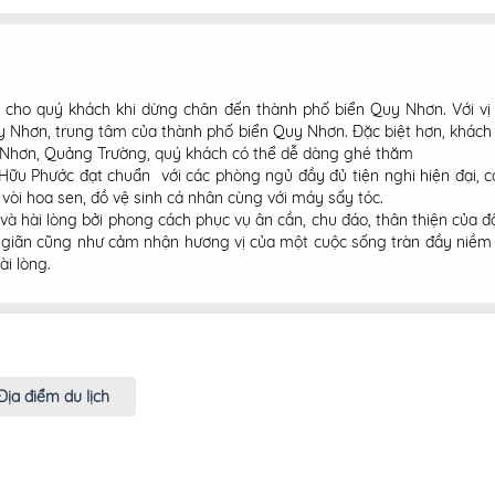
h cho quý khách khi dừng chân đến thành phố biển Quy Nhơn. Với 
 Nhơn, trung tâm của thành phố biển Quy Nhơn. Đặc biệt hơn, khách
y Nhơn, Quảng Trường, quý khách có thể dễ dàng ghé thăm
u Phước đạt chuẩn với các phòng ngủ đầy đủ tiện nghi hiện đại, cá
 vòi hoa sen, đồ vệ sinh cá nhân cùng với máy sấy tóc.
à hài lòng bởi phong cách phục vụ ân cần, chu đáo, thân thiện của đ
 giãn cũng như cảm nhận hương vị của một cuộc sống tràn đầy niềm 
i lòng.
Địa điểm du lịch