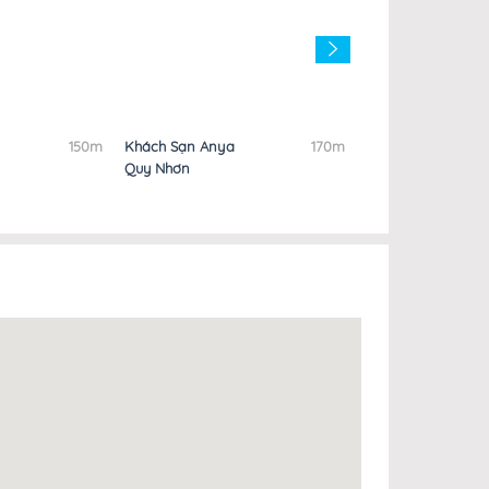
150m
Khách Sạn Anya
170m
Khách Sạn Én Việt
Quy Nhơn