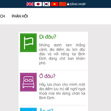
ĐĂNG NHẬP
ÍCH
PHẢN HỒI
Đi đâu?
Những danh lam thắng
cảnh, địa điểm du lịch độc
đáo và nổi tiếng tại Bình
Định đang chờ bạn khám
phá.
Ở đâu?
Hãy lựa chọn cho mình một
địa điểm lưu trú để nghĩ ngơi
thoải mái khi dừng chân tại
Bình Định.