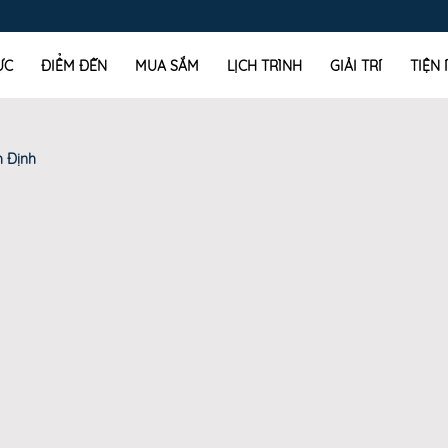
ỰC
ĐIỂM ĐẾN
MUA SẮM
LỊCH TRÌNH
GIẢI TRÍ
TIỆN 
h Định