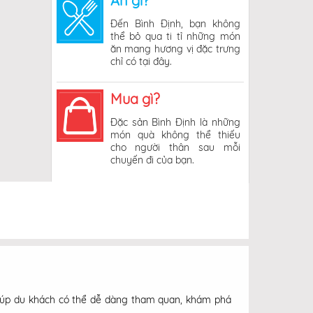
Ăn gì?
Đến Bình Định, bạn không
thể bỏ qua ti tỉ những món
ăn mang hương vị đặc trưng
chỉ có tại đây.
Mua gì?
Đặc sản Bình Định là những
món quà không thể thiếu
cho người thân sau mỗi
chuyến đi của bạn.
iúp du khách có thể dễ dàng tham quan, khám phá