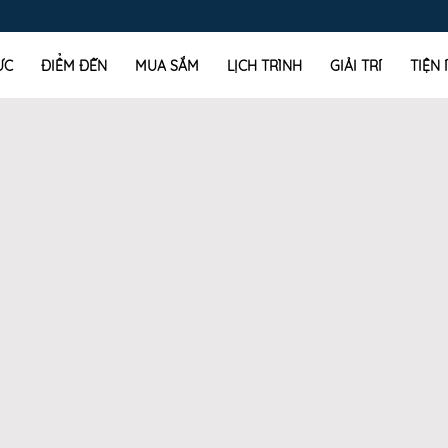
ỰC
ĐIỂM ĐẾN
MUA SẮM
LỊCH TRÌNH
GIẢI TRÍ
TIỆN 