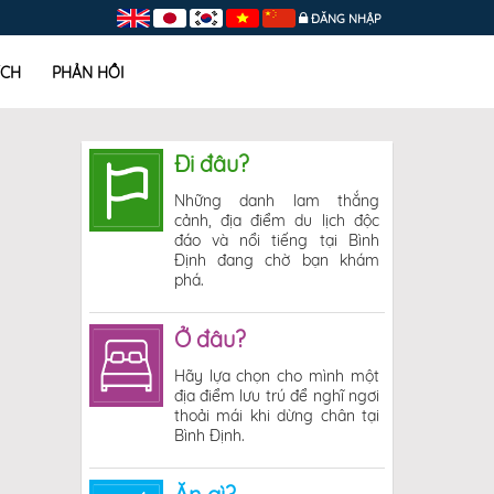
ĐĂNG NHẬP
ÍCH
PHẢN HỒI
Đi đâu?
Những danh lam thắng
cảnh, địa điểm du lịch độc
đáo và nổi tiếng tại Bình
Định đang chờ bạn khám
phá.
Ở đâu?
Hãy lựa chọn cho mình một
địa điểm lưu trú để nghĩ ngơi
thoải mái khi dừng chân tại
Bình Định.