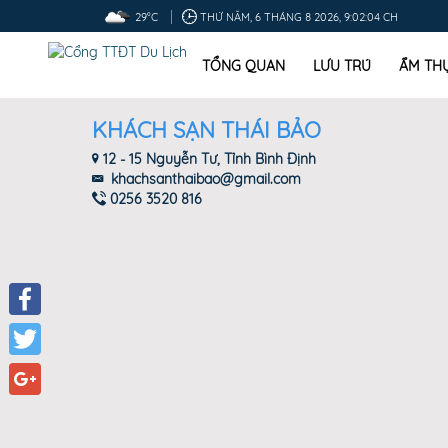
29°C
THỨ NĂM, 6 THÁNG 8 2026, 9:02:04 CH
TỔNG QUAN
LƯU TRÚ
ẨM TH
KHÁCH SẠN THÁI BẢO
12 - 15 Nguyễn Tư, Tỉnh Bình Định
khachsanthaibao@gmail.com
0256 3520 816
Facebook
Twitter
Google+