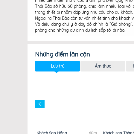
nhiều điểm đến thú vị của thành phố biển Quy Nhơn 
Thái Bảo sở hữu 60 phòng, chia làm nhiều loại với
trang thiết bị nhằm đáp ứng nhu cầu cho du khách
Ngoài ra Thái Bảo còn tư vấn nhiệt tình cho khách về
Và điều đáng chú ý ở đây đó chính là “Giá phòng
phòng cho những dự định du lịch sắp tới đi nào.
Những điểm lân cận
Lưu trú
Ẩm thực
g
50m
Khách Sạn Hồng
60m
Khách sạn Thàn