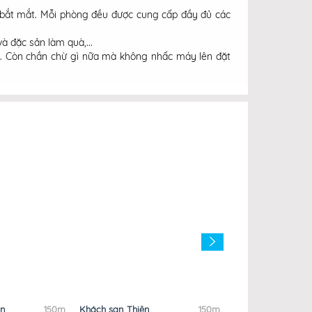
ực bắt mắt. Mỗi phòng đều được cung cấp đầy đủ các
và đặc sản làm quà,...
h. Còn chần chừ gì nữa mà không nhấc máy lên đặt
ơn
150m
Khách sạn Thiên
150m
Khách Sạn Anh