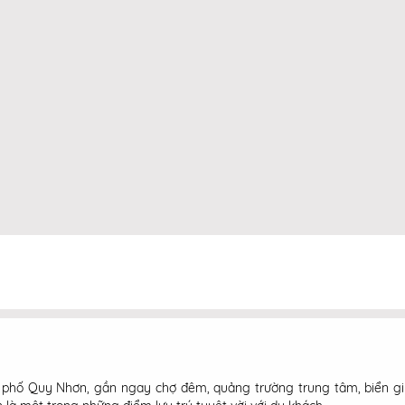
h phố Quy Nhơn, gần ngay chợ đêm, quảng trường trung tâm, biển g