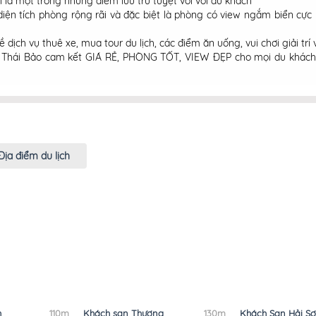
là một trong những điểm lưu trú tuyệt vời với du khách
 diện tích phòng rộng rãi và đặc biệt là phòng có view ngắm biển c
.
 dịch vụ thuê xe, mua tour du lịch, các điểm ăn uống, vui chơi giải trí 
”. Thái Bảo cam kết GIÁ RẺ, PHÒNG TỐT, VIEW ĐẸP cho mọi du khác
Địa điểm du lịch
h
110m
Khách sạn Thượng
130m
Khách Sạn Hải S