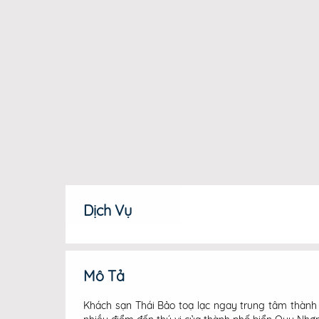
Dịch Vụ
Mô Tả
Khách sạn Thái Bảo toạ lạc ngay trung tâm thàn