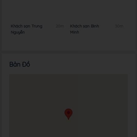
0m
Khách sạn Trung
20m
Khách sạn Bình
30m
Khá
Nguyễn
Minh
Linh
Bản Đồ