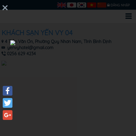
ĐĂNG NHẬP
KHÁCH SẠN YẾN VY 04
4 Trần Văn Ơn, Phường Quy Nhơn Nam, Tỉnh Bình Định
yenvyhotel@gmail.com
0256 629 4234
Facebook
Twitter
Google+