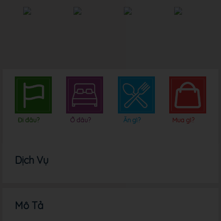
Đi đâu?
Ở đâu?
Ăn gì?
Mua gì?
Dịch Vụ
Mô Tả