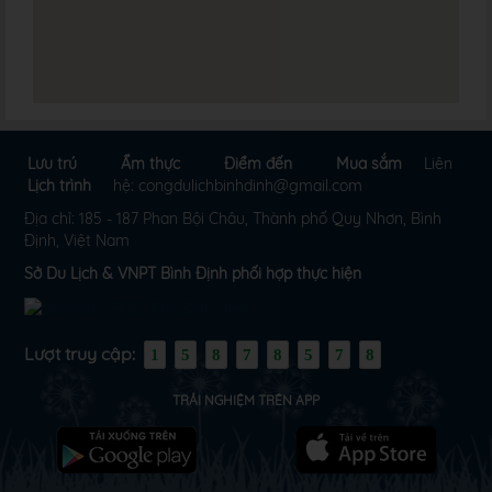
Lưu trú
Ẩm thực
Điểm đến
Mua sắm
Liên
Lịch trình
hệ: congdulichbinhdinh@gmail.com
Địa chỉ: 185 - 187 Phan Bội Châu, Thành phố Quy Nhơn, Bình
Định, Việt Nam
Sở Du Lịch & VNPT Bình Định phối hợp thực hiện
Lượt truy cập:
1
5
8
7
8
5
7
8
TRẢI NGHIỆM TRÊN APP