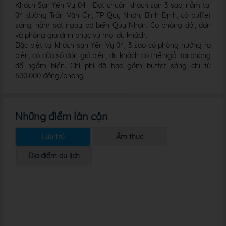
Khách Sạn Yến Vy 04 - Đạt chuẩn khách sạn 3 sao, nằm tại
04 đường Trần Văn Ơn, TP Quy Nhơn, Bình Định, có buffet
sáng, nằm sát ngay bờ biển Quy Nhơn. Có phòng đôi, đơn
và phòng gia đình phục vụ mọi du khách.
Đặc biệt tại khách sạn Yến Vy 04, 3 sao có phòng hướng ra
biển, có cửa sổ đón gió biển, du khách có thể ngồi tại phòng
để ngắm biển. Chi phí đã bao gồm buffet sáng chỉ từ
600.000 đồng/phòng
Những điểm lân cận
Lưu trú
Ẩm thực
Địa điểm du lịch