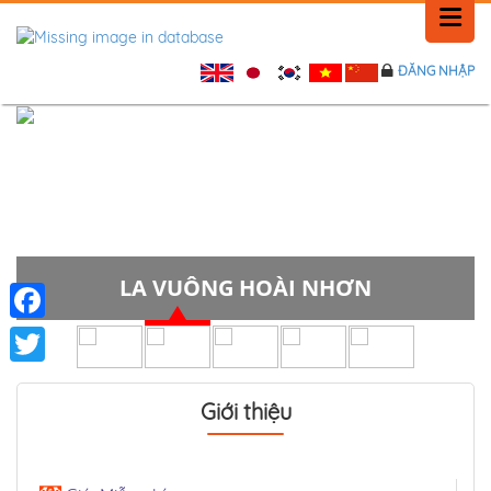
ĐĂNG NHẬP
TRANG CHỦ
LỊCH SỬ
TIN TỨC
PHẢN HỒI
LA VUÔNG HOÀI NHƠN
LIÊN HỆ
Facebook
Twitter
Giới thiệu