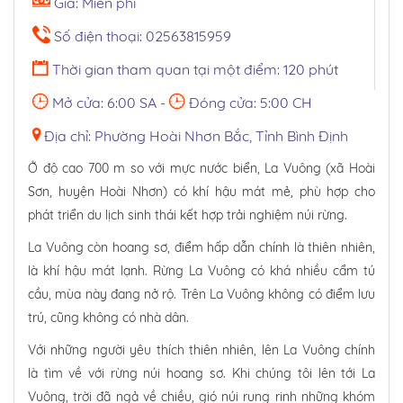
Giá: Miễn phí
Số điện thoại: 02563815959
Thời gian tham quan tại một điểm: 120 phút
Mở cửa: 6:00 SA -
Đóng cửa: 5:00 CH
Địa chỉ: Phường Hoài Nhơn Bắc, Tỉnh Bình Định
Ở độ cao 700 m so với mực nước biển, La Vuông (xã Hoài
Sơn, huyện Hoài Nhơn) có khí hậu mát mẻ, phù hợp cho
phát triển du lịch sinh thái kết hợp trải nghiệm núi rừng.
La Vuông còn hoang sơ, điểm hấp dẫn chính là thiên nhiên,
là khí hậu mát lạnh. Rừng La Vuông có khá nhiều cẩm tú
cầu, mùa này đang nở rộ. Trên La Vuông không có điểm lưu
trú, cũng không có nhà dân.
Với những người yêu thích thiên nhiên, lên La Vuông chính
là tìm về với rừng núi hoang sơ. Khi chúng tôi lên tới La
Vuông, trời đã ngả về chiều, gió núi rung rinh những khóm