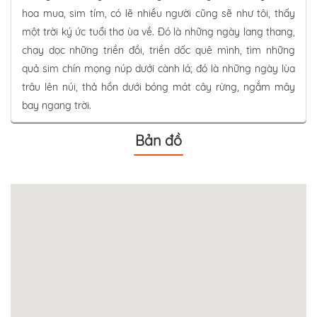
hoa mua, sim tím, có lẽ nhiều người cũng sẽ như tôi, thấy
một trời ký ức tuổi thơ ùa về. Đó là những ngày lang thang,
chạy dọc những triền đồi, triền dốc quê mình, tìm những
quả sim chín mọng núp dưới cành lá; đó là những ngày lùa
trâu lên núi, thả hồn dưới bóng mát cây rừng, ngắm mây
bay ngang trời.
Bản đồ